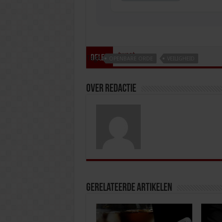
tweet
Delen
Tags
OPENBARE ORDE
VEILIGHEID
Over redactie
Gerelateerde Artikelen