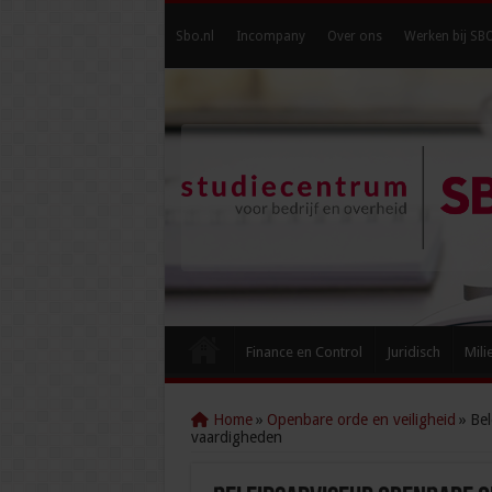
Sbo.nl
Incompany
Over ons
Werken bij SB
Finance en Control
Juridisch
Mili
Home
»
Openbare orde en veiligheid
»
Bel
vaardigheden