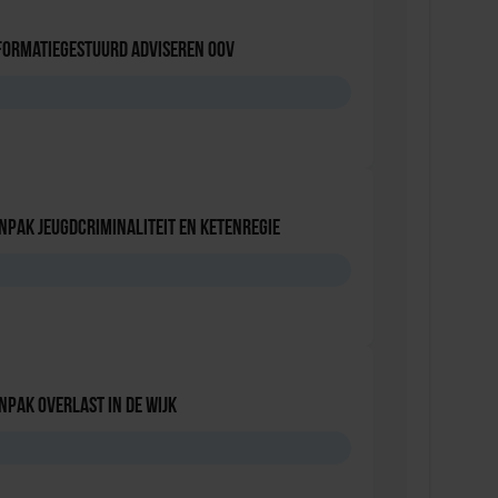
formatiegestuurd adviseren OOV
D
npak jeugdcriminaliteit en ketenregie
D
npak overlast in de wijk
D