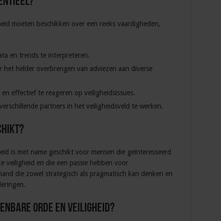
entieel?
gheid moeten beschikken over een reeks vaardigheden,
ta en trends te interpreteren.
r het helder overbrengen van adviezen aan diverse
 en effectief te reageren op veiligheidsissues.
rschillende partners in het veiligheidsveld te werken.
chikt?
heid is met name geschikt voor mensen die geïnteresseerd
ke veiligheid en die een passie hebben voor
emand die zowel strategisch als pragmatisch kan denken en
deringen.
enbare orde en veiligheid?