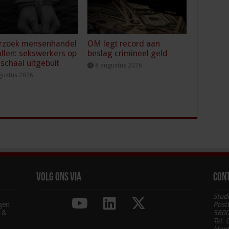
rzoek mensenhandel
OM legt record aan
llen: sekswerkers op
beslag crimineel geld
 schaal uitgebuit
8 augustus 2026
gustus 2026
Volg ons via
Con
Stud
agen
Post
g &
5600
Tel.