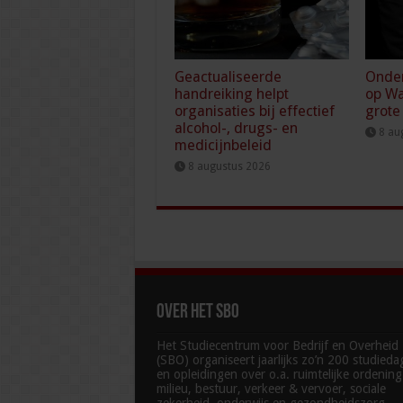
Geactualiseerde
Onde
handreiking helpt
op Wa
organisaties bij effectief
grote
alcohol-, drugs- en
8 au
medicijnbeleid
8 augustus 2026
Over het SBO
Het Studiecentrum voor Bedrijf en Overheid
(SBO) organiseert jaarlijks zo’n 200 studied
en opleidingen over o.a. ruimtelijke ordenin
milieu, bestuur, verkeer & vervoer, sociale