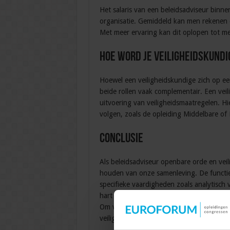
Het salaris van een beleidsadviseur binnen
organisatie. Gemiddeld kan men rekenen o
Met meer ervaring kan dit oplopen tot m
Hoe word je veiligheidskundi
Hoewel een veiligheidskundige zich op een
beide rollen vaak complementair. Een vei
uitvoering van veiligheidsmaatregelen. Hi
volgen, zoals de opleiding Middelbare of
Conclusie
Als beleidsadviseur openbare orde en veili
houden van onze samenleving. De functie
specifieke vaardigheden zoals analytisc
hart voor veiligheid en een strategische 
Om verder te verdiepen in deze rol, overw
veiligheidsmanagement.