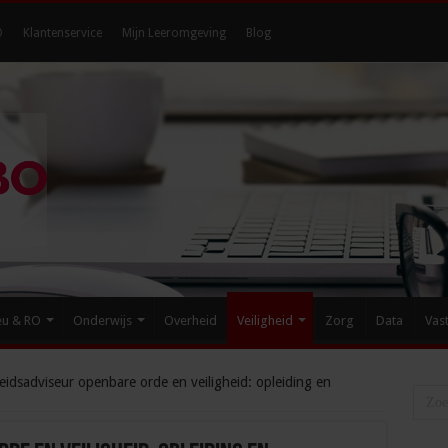
O
Klantenservice
Mijn Leeromgeving
Blog
eu & RO
Onderwijs
Overheid
Veiligheid
Zorg
Data
Vas
eidsadviseur openbare orde en veiligheid: opleiding en