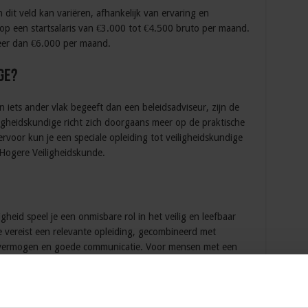
 dit veld kan variëren, afhankelijk van ervaring en
p een startsalaris van €3.000 tot €4.500 bruto per maand.
eer dan €6.000 per maand.
ge?
 iets ander vlak begeeft dan een beleidsadviseur, zijn de
ligheidskundige richt zich doorgaans meer op de praktische
ervoor kun je een speciale opleiding tot veiligheidskundige
 Hogere Veiligheidskunde.
gheid speel je een onmisbare rol in het veilig en leefbaar
 vereist een relevante opleiding, gecombineerd met
h vermogen en goede communicatie. Voor mensen met een
denkwijze biedt deze carrière vele uitdagende mogelijkheden.
eeg een gespecialiseerde cursus of opleiding in