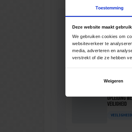
Toestemming
Gerelateerde
Deze website maakt gebruik
We gebruiken cookies om cont
websiteverkeer te analyseren
media, adverteren en analys
Opleiding Be
verstrekt of die ze hebben v
VEILIGHEI
Weigeren
Opleiding We
Veiligheid
VEILIGHEI