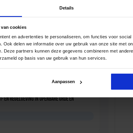
Details
 Opleidingen en Cursussen
 van cookies
ent en advertenties te personaliseren, om functies voor social
. Ook delen we informatie over uw gebruik van onze site met on
e. Deze partners kunnen deze gegevens combineren met andere i
leidsmedewerker Openbare Orde en Veiligheid
erzameld op basis van uw gebruik van hun services.
D
Aanpassen
t- en regelgeving in Openbare Orde en
D