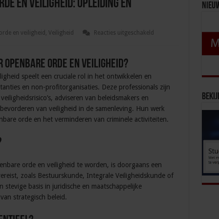
de en veiligheid: opleiding en
Nieu
voor
rde en veiligheid
,
Veiligheid
Reacties uitgeschakeld
Beleidsadviseur
openbare
orde
en
 openbare orde en veiligheid?
veiligheid:
opleiding
igheid speelt een cruciale rol in het ontwikkelen en
en
tanties en non-profitorganisaties. Deze professionals zijn
vaardigheden
Bekij
veiligheidsrisico’s, adviseren van beleidsmakers en
 bevorderen van veiligheid in de samenleving. Hun werk
bare orde en het verminderen van criminele activiteiten.
?
nbare orde en veiligheid te worden, is doorgaans een
vereist, zoals Bestuurskunde, Integrale Veiligheidskunde of
 stevige basis in juridische en maatschappelijke
van strategisch beleid.