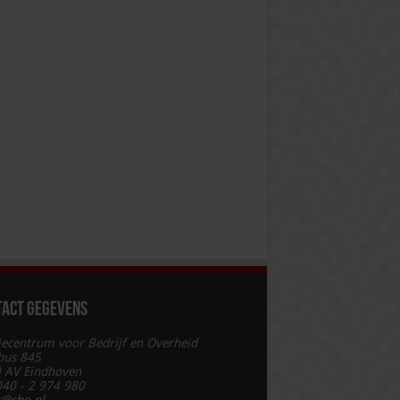
tact gegevens
iecentrum voor Bedrijf en Overheid
bus 845
 AV Eindhoven
 040 - 2 974 980