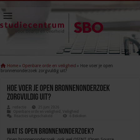
Home
»
Openbare orde en veiligheid
»
Hoe voer je open
bronnenonderzoek zorgvuldig uit?
Hoe voer je open bronnenonderzoek
zorgvuldig uit?
redactie
25 juni 2026
Openbare orde en veiligheid
,
Veiligheid
voor
Reacties uitgeschakeld
6 Bekeken
Hoe
voer
je
Wat is open bronnenonderzoek?
open
bronnenonderzoek
Open bronnenonderzoek, ook wel OSINT (Open Source