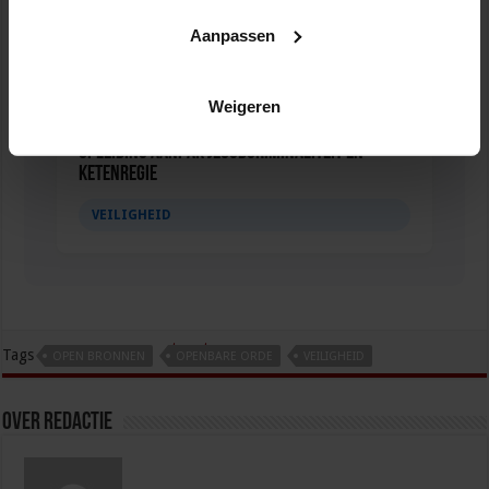
Aanpassen
Weigeren
Opleiding Aanpak jeugdcriminaliteit en
ketenregie
VEILIGHEID
tweet
Tags
OPEN BRONNEN
OPENBARE ORDE
VEILIGHEID
Over redactie