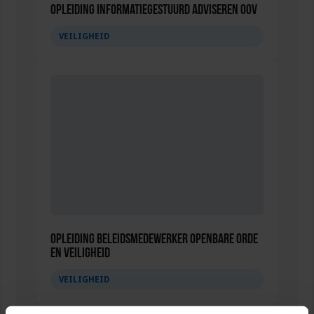
Opleiding Informatiegestuurd adviseren OOV
VEILIGHEID
Opleiding Beleidsmedewerker Openbare Orde
en Veiligheid
VEILIGHEID