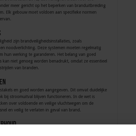
onder meer gericht op het beperken van branduitbreiding
en. Elk gebouw moet voldoen aan specifieke normen
 ervan.
s
gheid zijn brandveiligheidsinstallaties, zoals
ies en noodverlichting. Deze systemen moeten regelmatig
m hun werking te garanderen. Het belang van goed
ies kan niet genoeg worden benadrukt, omdat ze essentieel
estrijden van branden.
en
obstakels en goed worden aangegeven. Dit omvat duidelijke
 bij stroomuitval blijven functioneren. In de wet is
ken over voldoende en veilige vluchtwegen om de
snel en veilig te verlaten in geval van brand.
erhoud
atige inspecties en onderhoud van brandpreventieve