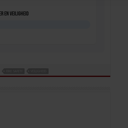
r en veiligheid
D
FIRE SAFETY
VEILIGHEID