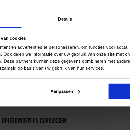
controle van brandblussers, rookmelders en
ntatie van deze controles is essentieel, aangezien deze bij
er geverifieerd kunnen worden.
Details
n brandcompartimentering
artimentering, spelen een essentiële rol in
 van cookies
en zijn onderverdeeld in secties die een brand minimaal 60
ent en advertenties te personaliseren, om functies voor social
de beperkt de verspreiding van vuur en rook en biedt
. Ook delen we informatie over uw gebruik van onze site met on
.
e. Deze partners kunnen deze gegevens combineren met andere i
heid is van levensbelang en wettelijk verplicht. Door te
erzameld op basis van uw gebruik van hun services.
s, duidelijke vluchtwegen en regelmatige controles, kunt u
 Overweeg een diepgaande evaluatie van uw huidige
heid van alle gebouwgebruikers te garanderen.
Aanpassen
 Opleidingen en Cursussen