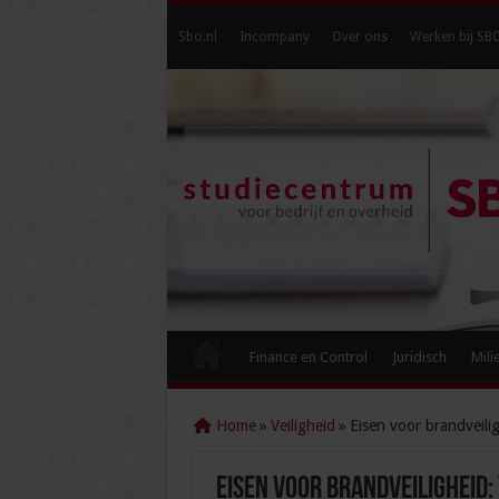
Sbo.nl
Incompany
Over ons
Werken bij SB
Finance en Control
Juridisch
Mili
Home
»
Veiligheid
»
Eisen voor brandveili
Eisen voor brandveiligheid: