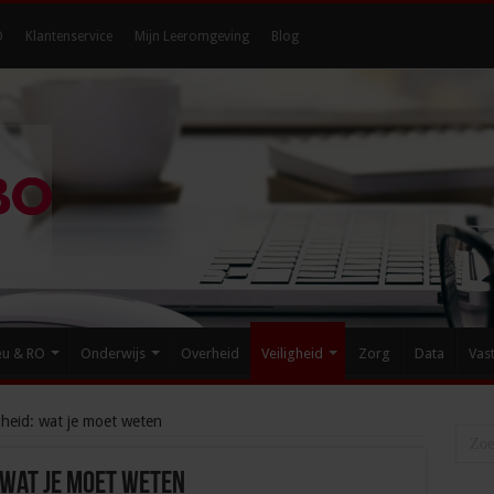
O
Klantenservice
Mijn Leeromgeving
Blog
eu & RO
Onderwijs
Overheid
Veiligheid
Zorg
Data
Vas
gheid: wat je moet weten
 wat je moet weten