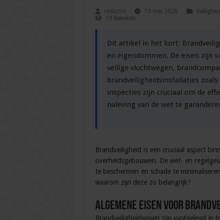
redactie
19 mei 2026
Veilighei
10 Bekeken
Dit artikel in het kort: Brandveil
en eigendommen. De eisen zijn v
veilige vluchtwegen, brandcomp
brandveiligheidsinstallaties zoal
inspecties zijn cruciaal om de ef
naleving van de wet te garandere
Brandveiligheid is een cruciaal aspect bin
overheidsgebouwen. De wet- en regelgevi
te beschermen en schade te minimaliseren.
waarom zijn deze zo belangrijk?
Algemene eisen voor brandve
Brandveiligheidseisen zijn vastgelegd in h