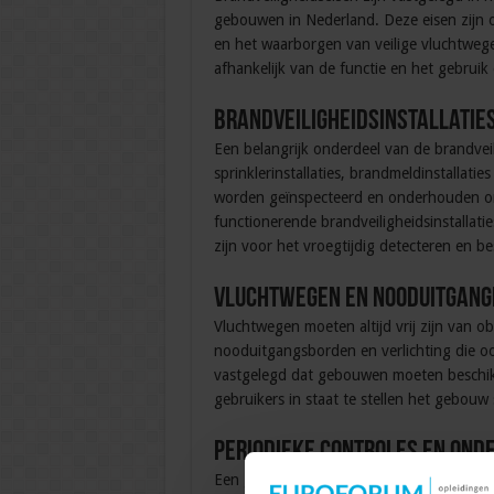
gebouwen in Nederland. Deze eisen zijn 
en het waarborgen van veilige vluchtweg
afhankelijk van de functie en het gebruik
Brandveiligheidsinstallatie
Een belangrijk onderdeel van de brandveili
sprinklerinstallaties, brandmeldinstallat
worden geïnspecteerd en onderhouden o
functionerende brandveiligheidsinstallat
zijn voor het vroegtijdig detecteren en b
Vluchtwegen en nooduitgang
Vluchtwegen moeten altijd vrij zijn van 
nooduitgangsborden en verlichting die ook
vastgelegd dat gebouwen moeten beschik
gebruikers in staat te stellen het gebouw 
Periodieke controles en ond
Een goede brandveiligheid vereist regelm