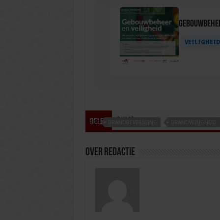
Gebouwbehee
VEILIGHEI
tweet
Delen
Tags
BRANDBEVEILIGING
BRANDVEILIGHEID
Over redactie