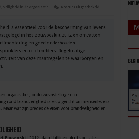
Nieu
voor
d
,
Veiligheid in de organisatie
Reacties uitgeschakeld
Eisen
voor
brandveiligheid:
wat
igheid is essentieel voor de bescherming van levens
je
moet
astgelegd in het Bouwbesluit 2012 en omvatten
weten
artimentering en goed onderhouden
s sprinklers en rookmelders. Regelmatige
fectiviteit van deze maatregelen te waarborgen en
Bekij
n.
nen organisaties, onderwijsinstellingen en
ng rond brandveiligheid is erop gericht om mensenlevens
 Maar wat zijn precies de eisen voor brandveiligheid en
iligheid
et Bouwbesluit 2012, dat richtlijnen biedt voor alle