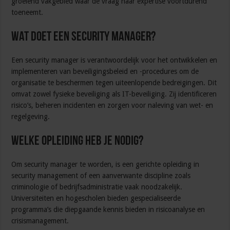
groeiend vakgebied waar de vraag naar expertise voortdurend
toeneemt.
Wat doet een security manager?
Een security manager is verantwoordelijk voor het ontwikkelen en
implementeren van beveiligingsbeleid en -procedures om de
organisatie te beschermen tegen uiteenlopende bedreigingen. Dit
omvat zowel fysieke beveiliging als IT-beveiliging. Zij identificeren
risico’s, beheren incidenten en zorgen voor naleving van wet- en
regelgeving.
Welke opleiding heb je nodig?
Om security manager te worden, is een gerichte opleiding in
security management of een aanverwante discipline zoals
criminologie of bedrijfsadministratie vaak noodzakelijk.
Universiteiten en hogescholen bieden gespecialiseerde
programma’s die diepgaande kennis bieden in risicoanalyse en
crisismanagement.