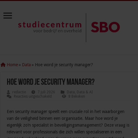
Home
»
Data
»
Hoe word je security manager?
Hoe word je security manager?
redactie
7 juli 2026
Data
,
Data & AI
voor
Reacties uitgeschakeld
8 Bekeken
Hoe
word
je
Een security manager speelt een cruciale rol in het waarborgen
security
manager?
van de veiligheid binnen een organisatie. Maar hoe word je
eigenlijk zo’n specialist in beveiligingsmanagement? Deze vraag is
relevant voor professionals die zich willen specialiseren in een