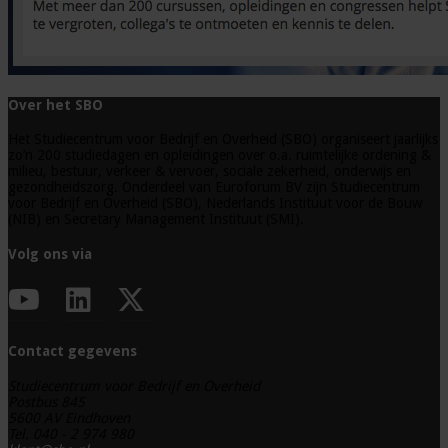
Over het SBO
Het Studiecentrum voor Bedrijf en Overheid (SBO) organiseert jaarlijks
zo’n 200 studiedagen en opleidingen over o.a. ruimtelijke ordening &
milieu, bestuur, verkeer & vervoer, sociale zekerheid, onderwijs en
gezondheidszorg. Onderdeel van Euroforum BV zijn Studiecentrum
voor Bedrijf en Overheid (SBO), Nederlands Instituut voor de Bouw
(NIB) en Secretary Management Instituut (SMI).
Volg ons via
Contact gegevens
Studiecentrum voor Bedrijf en Overheid
Postbus 845
5600 AV Eindhoven
Tel. 040 - 2 974 980