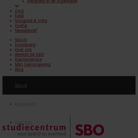
Veiligheid in de organisatie
Zorg
Data
Vastgoed & Infra
Overig
Nieuwsbrief
Sbo.nl
Incompany
Over ons
Werken bij SBO
Klantenservice
Mijn Leeromgeving
Blog
Sbo.nl
Incompany
Over ons