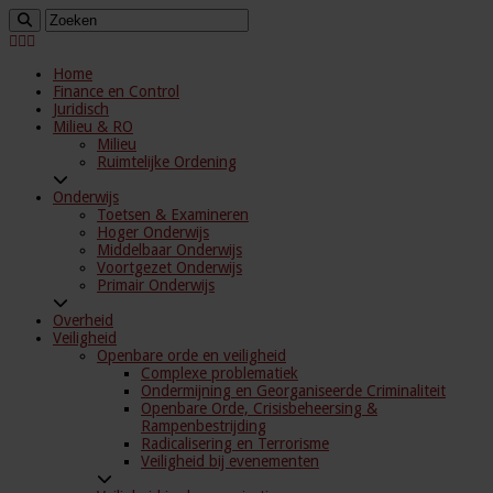
Home
Finance en Control
Juridisch
Milieu & RO
Milieu
Ruimtelijke Ordening
Onderwijs
Toetsen & Examineren
Hoger Onderwijs
Middelbaar Onderwijs
Voortgezet Onderwijs
Primair Onderwijs
Overheid
Veiligheid
Openbare orde en veiligheid
Complexe problematiek
Ondermijning en Georganiseerde Criminaliteit
Openbare Orde, Crisisbeheersing &
Rampenbestrijding
Radicalisering en Terrorisme
Veiligheid bij evenementen