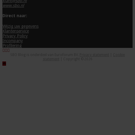
klant@sbo.nl
www.sbo.nl
Direct naar:
Wijzig uw gegevens
Klantenservice
Privacy Policy
Incompany
Profilering
SBO Blog is onderdeel van Euroforum BV.
Privacy statement
|
Cookie
statement
| Copyright ©2026