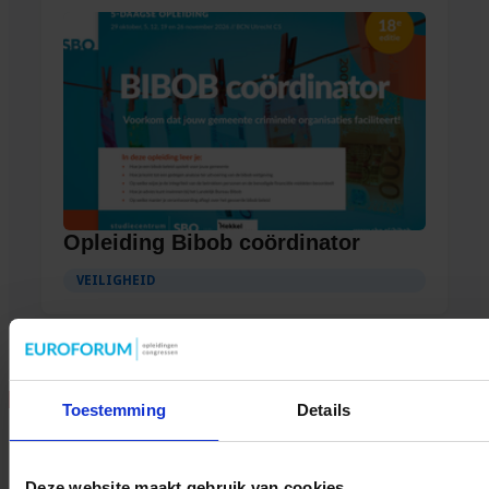
Opleiding Bibob coördinator
VEILIGHEID
Delen
Toestemming
Details
tweet
Deze website maakt gebruik van cookies