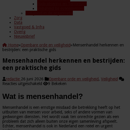
Radicalisering en Terrorisme
Veiligheid bij evenementen
Veiligheid in de organisatie
Zorg
Data
Vastgoed & Infra
Overig
Nieuwsbrief
Home
»
Openbare orde en veiligheid
»
Mensenhandel herkennen en
bestrijden: een praktische gids
Mensenhandel herkennen en bestrijden:
een praktische gids
redactie
26 juni 2026
Openbare orde en veiligheid
,
Veiligheid
voor
Reacties uitgeschakeld
9 Bekeken
Mensenhandel
herkennen
Wat is mensenhandel?
en
bestrijden:
een
Mensenhandel is een ernstige misdaad die betrekking heeft op het
praktische
uitbuiten van mensen voor arbeid, seks of andere vormen van
gids
gedwongen diensten. Het wordt vaak ten onrechte gezien als een
probleem dat zich alleen buiten onze eigen samenleving afspeelt.
Echter, mensenhandel is ook in Nederland een reëel en urgent