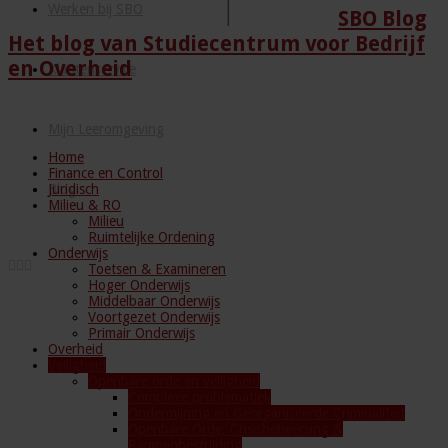
Werken bij SBO
SBO Blog
Het blog van Studiecentrum voor Bedrijf
en Overheid
Klantenservice
Mijn Leeromgeving
Home
Finance en Control
Juridisch
Blog
Milieu & RO
Milieu
Ruimtelijke Ordening
Onderwijs
Toetsen & Examineren
Hoger Onderwijs
Middelbaar Onderwijs
Voortgezet Onderwijs
Primair Onderwijs
Overheid
Veiligheid
Openbare orde en veiligheid
Complexe problematiek
Ondermijning en Georganiseerde Criminaliteit
Openbare Orde, Crisisbeheersing &
Rampenbestrijding