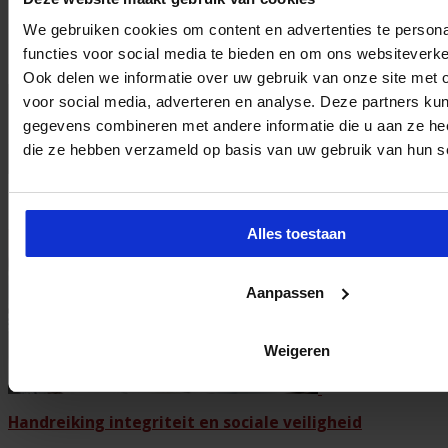
Tags
mensenhandel
ondermijning
veiligheid
We gebruiken cookies om content en advertenties te persona
functies voor social media te bieden en om ons websiteverke
Over redactie
Ook delen we informatie over uw gebruik van onze site met 
voor social media, adverteren en analyse. Deze partners ku
gegevens combineren met andere informatie die u aan ze heef
die ze hebben verzameld op basis van uw gebruik van hun s
Gerelateerde Artikelen
Alles toestaan
Aanpassen
Weigeren
Handreiking integriteit en sociale veiligheid