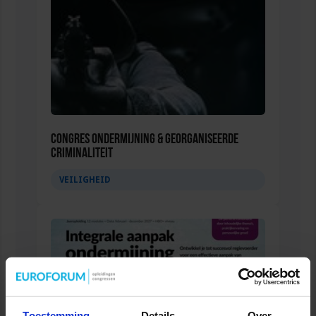
Congres Ondermijning & Georganiseerde
Criminaliteit
VEILIGHEID
Toestemming
Details
Over