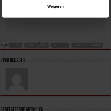
ketenregie
Weigeren
VEILIGHEID
tweet
Tags
BIBOB
ONDERMIJNING
VEILIGHEID
WAARHEIDSVINDING
Over redactie
Gerelateerde Artikelen