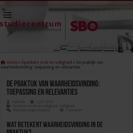
Home
»
Openbare orde en veiligheid
»
De praktijk van
waarheidsvinding: toepassing en relevanties
De praktijk van waarheidsvinding:
toepassing en relevanties
redactie
2 juli 2026
Openbare orde en veiligheid
,
Veiligheid
voor
Reacties uitgeschakeld
6 Bekeken
De
praktijk
van
Wat betekent waarheidsvinding in de
waarheidsvinding:
toepassing
praktijk?