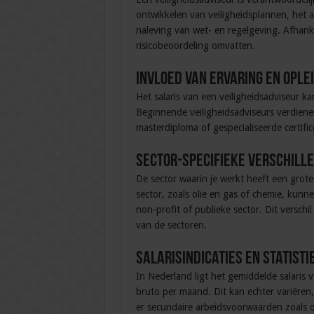
ontwikkelen van veiligheidsplannen, het
naleving van wet- en regelgeving. Afhanke
risicobeoordeling omvatten.
Invloed van ervaring en ople
Het salaris van een veiligheidsadviseur ka
Beginnende veiligheidsadviseurs verdien
masterdiploma of gespecialiseerde certifi
Sector-specifieke verschill
De sector waarin je werkt heeft een grote 
sector, zoals olie en gas of chemie, kunne
non-profit of publieke sector. Dit versch
van de sectoren.
Salarisindicaties en statisti
In Nederland ligt het gemiddelde salaris 
bruto per maand. Dit kan echter variëren
er secundaire arbeidsvoorwaarden zoals o