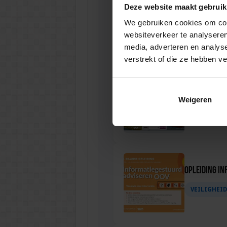
Deze website maakt gebruik
Opleiding Be
We gebruiken cookies om cont
VEILIGHEI
websiteverkeer te analyseren
media, adverteren en analys
verstrekt of die ze hebben v
Opleiding We
Veiligheid
Weigeren
VEILIGHEI
Opleiding In
VEILIGHEI