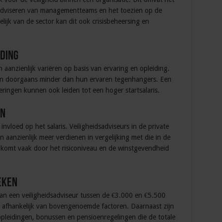
 adviseren van managementteams en het toezien op de
lijk van de sector kan dit ook crisisbeheersing en
iding
n aanzienlijk variëren op basis van ervaring en opleiding.
en doorgaans minder dan hun ervaren tegenhangers. Een
ceringen kunnen ook leiden tot een hoger startsalaris.
en
invloed op het salaris. Veiligheidsadviseurs in de private
n aanzienlijk meer verdienen in vergelijking met die in de
il komt vaak door het risiconiveau en de winstgevendheid
eken
van een veiligheidsadviseur tussen de €3.000 en €5.500
, afhankelijk van bovengenoemde factoren. Daarnaast zijn
pleidingen, bonussen en pensioenregelingen die de totale