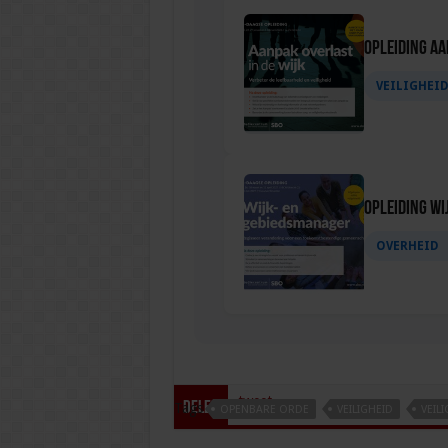
Opleiding Aa
VEILIGHEI
Opleiding Wi
OVERHEID
tweet
Delen
Tags
OPENBARE ORDE
VEILIGHEID
VEIL