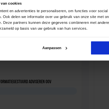
 van cookies
leidsmedewerker Openbare Orde en Veiligheid
ent en advertenties te personaliseren, om functies voor social
D
. Ook delen we informatie over uw gebruik van onze site met on
e. Deze partners kunnen deze gegevens combineren met andere i
erzameld op basis van uw gebruik van hun services.
t- en regelgeving in Openbare Orde en
Aanpassen
D
formatiegestuurd adviseren OOV
D