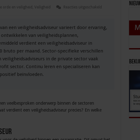
Nieu
voor
 orde en veiligheid
,
Veiligheid
Reacties uitgeschakeld
Het
salaris
van
een
s van een veiligheidsadviseur varieert door ervaring,
veiligheidsadviseur:
wat
 ontwikkelen van veiligheidsplannen,
kun
je
emiddeld verdient een veiligheidsadviseur in
verwachten?
0 bruto per maand. Sector-specifieke verschillen
 veiligheidsadviseurs in de private sector vaak
Bekij
ofit sector. Continu leren en specialiseren kan
positief beïnvloeden.
is een veelbesproken onderwerp binnen de sectoren
at verdient een veiligheidsadviseur precies? En welke
iseur
jk voor de veiligheid binnen een organisatie. Dit omvat het