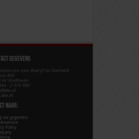
tact gegevens
iecentrum voor Bedrijf en Overheid
bus 845
 AV Eindhoven
 040 - 2 974 980
t@sbo.nl
sbo.nl
ct naar:
ig uw gegevens
tenservice
cy Policy
mpany
lering