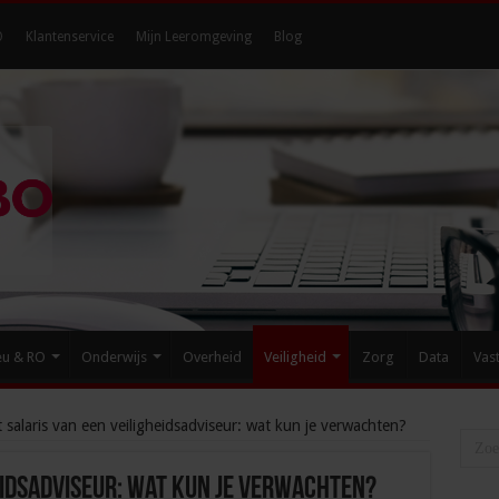
O
Klantenservice
Mijn Leeromgeving
Blog
eu & RO
Onderwijs
Overheid
Veiligheid
Zorg
Data
Vas
 salaris van een veiligheidsadviseur: wat kun je verwachten?
eidsadviseur: wat kun je verwachten?