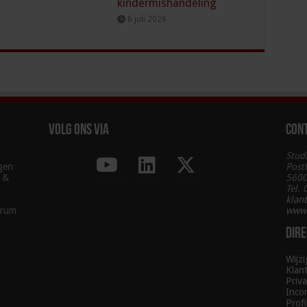
kindermishandeling
6 juli 2026
Volg ons via
Con
Stud
agen
Post
g &
5600
Tel.
klan
trum
www.
Dire
Wijz
Klan
Priva
Inco
Profi