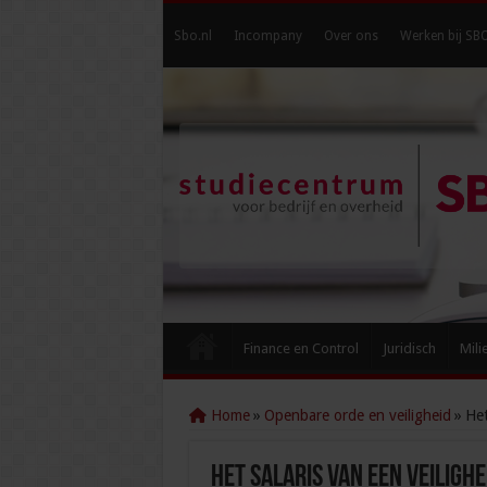
Sbo.nl
Incompany
Over ons
Werken bij SB
Finance en Control
Juridisch
Mili
Home
»
Openbare orde en veiligheid
»
Het
Het salaris van een veiligh