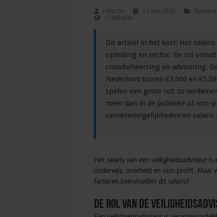
redactie
12 mei 2026
Openbare
17 Bekeken
Dit artikel in het kort: Het salari
opleiding en sector. De rol omvat
crisisbeheersing en advisering. G
Nederland tussen €3.000 en €5.50
spelen een grote rol; zo verdienen
meer dan in de publieke of non-pr
carrièremogelijkheden en salaris 
Het salaris van een veiligheidsadviseur 
onderwijs, overheid en non-profit. Maar w
factoren beïnvloeden dit salaris?
De rol van de veiligheidsadv
Een veiligheidsadviseur is verantwoordeli