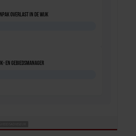
npak overlast in de wijk
D
jk- en Gebiedsmanager
IGHEIDSADVISEUR