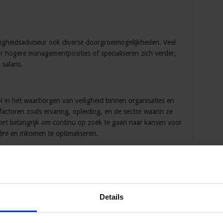
ligheidsadviseur ook diverse doorgroeimogelijkheden. Veel
 hogere managementposities of specialiseren zich verder,
salaris.
ol in het waarborgen van veiligheid binnen organisaties en
factoren zoals ervaring, opleiding, en de sector waarin ze
 het belangrijk om continu op zoek te gaan naar kansen voor
ière en inkomen te optimaliseren.
 Opleidingen en Cursussen
Details