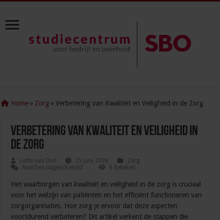
Home
»
Zorg
»
Verbetering van Kwaliteit en Veiligheid in de Zorg
Verbetering van Kwaliteit en Veiligheid in
de Zorg
Lotte van Dun
25 juni 2026
Zorg
voor
Reacties uitgeschakeld
6 Bekeken
Verbetering
van
Het waarborgen van kwaliteit en veiligheid in de zorg is cruciaal
Kwaliteit
voor het welzijn van patiënten en het efficiënt functioneren van
en
Veiligheid
zorgorganisaties. Hoe zorg je ervoor dat deze aspecten
in
de
voortdurend verbeteren? Dit artikel verkent de stappen die