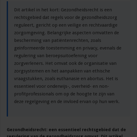
omvat
regelgeving
Dit artikel in het kort: Gezondheidsrecht is een
met
betrekking
rechtsgebied dat regels voor de gezondheidszorg
tot
de
reguleert, gericht op een veilige en rechtvaardige
organisatie
zorgomgeving. Belangrijke aspecten omvatten de
en
levering
bescherming van patiëntenrechten, zoals
van
zorg,
geïnformeerde toestemming en privacy, evenals de
rechten
van
regulering van beroepsuitoefening voor
patiënten
en
zorgverleners. Het omvat ook de organisatie van
beroepsuitoefening
zorgsystemen en het aanpakken van ethische
door
zorgverleners.
vraagstukken, zoals euthanasie en abortus. Het is
essentieel voor onderwijs-, overheid- en non-
profitprofessionals om op de hoogte te zijn van
deze regelgeving en de invloed ervan op hun werk.
Gezondheidsrecht: een essentieel rechtsgebied dat de
regulering van de gezondheidszorg omvat. Dit artikel