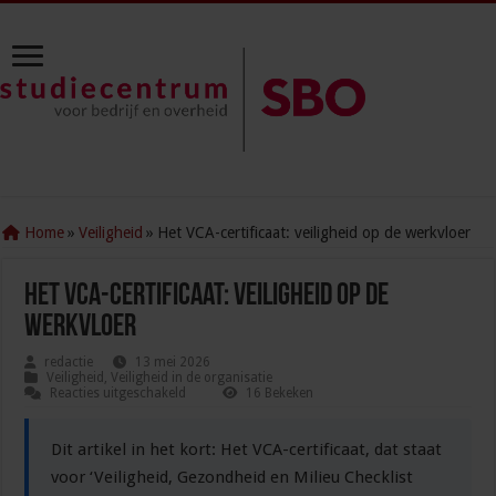
Home
»
Veiligheid
»
Het VCA-certificaat: veiligheid op de werkvloer
Het VCA-certificaat: veiligheid op de
werkvloer
redactie
13 mei 2026
Veiligheid
,
Veiligheid in de organisatie
voor
Reacties uitgeschakeld
16 Bekeken
Het
VCA-
certificaat:
Dit artikel in het kort: Het VCA-certificaat, dat staat
veiligheid
op
voor ‘Veiligheid, Gezondheid en Milieu Checklist
de