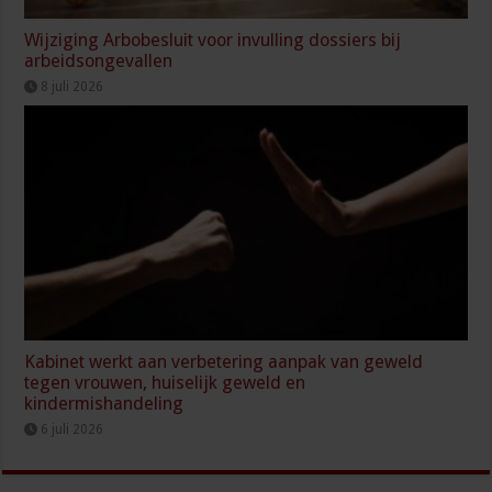
Wijziging Arbobesluit voor invulling dossiers bij
arbeidsongevallen
8 juli 2026
Kabinet werkt aan verbetering aanpak van geweld
tegen vrouwen, huiselijk geweld en
kindermishandeling
6 juli 2026