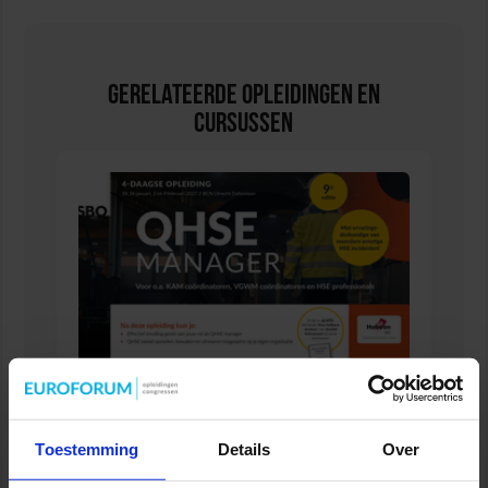
Gerelateerde Opleidingen en
Cursussen
Opleiding QHSE Manager
Toestemming
Details
Over
VEILIGHEID