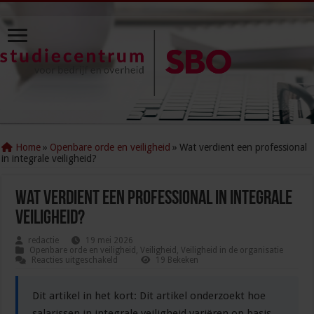
Home
»
Openbare orde en veiligheid
»
Wat verdient een professional
in integrale veiligheid?
Wat verdient een professional in integrale
veiligheid?
redactie
19 mei 2026
Openbare orde en veiligheid
,
Veiligheid
,
Veiligheid in de organisatie
voor
Reacties uitgeschakeld
19 Bekeken
Wat
verdient
een
Dit artikel in het kort: Dit artikel onderzoekt hoe
professional
in
salarissen in integrale veiligheid variëren op basis