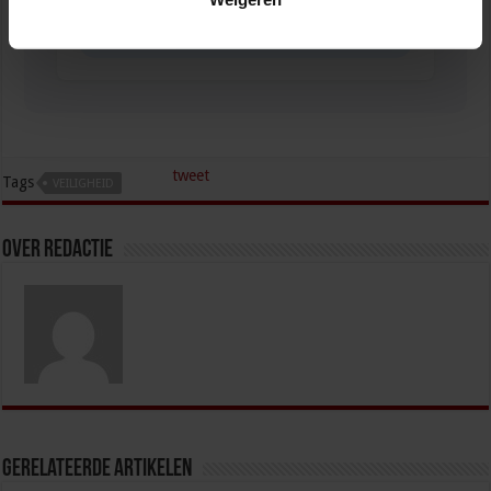
Orde en Veiligheid
VEILIGHEID
tweet
Tags
VEILIGHEID
Over redactie
Gerelateerde Artikelen