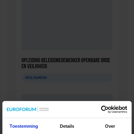
Opleiding Beleidsmedewerker Openbare Orde
en Veiligheid
VEILIGHEID
Toestemming
Details
Over