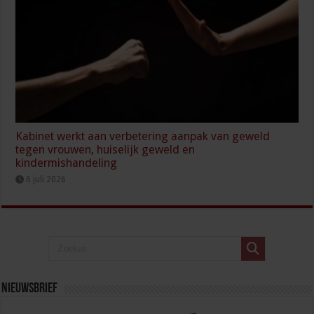
Kabinet werkt aan verbetering aanpak van geweld
tegen vrouwen, huiselijk geweld en
kindermishandeling
6 juli 2026
Nieuwsbrief