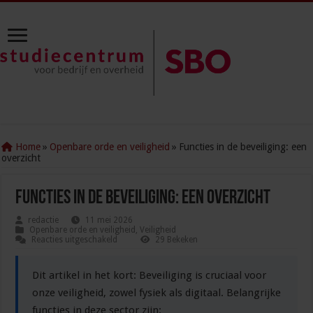
Home
»
Openbare orde en veiligheid
»
Functies in de beveiliging: een
overzicht
Functies in de beveiliging: een overzicht
redactie
11 mei 2026
Openbare orde en veiligheid
,
Veiligheid
voor
Reacties uitgeschakeld
29 Bekeken
Functies
in
de
Dit artikel in het kort: Beveiliging is cruciaal voor
beveiliging:
een
onze veiligheid, zowel fysiek als digitaal. Belangrijke
overzicht
functies in deze sector zijn: