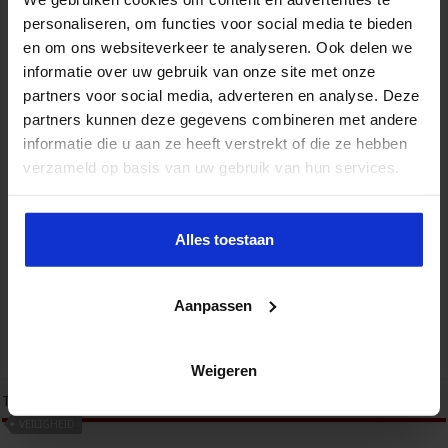
personaliseren, om functies voor social media te bieden
en om ons websiteverkeer te analyseren. Ook delen we
informatie over uw gebruik van onze site met onze
partners voor social media, adverteren en analyse. Deze
partners kunnen deze gegevens combineren met andere
informatie die u aan ze heeft verstrekt of die ze hebben
Opleiding Wet- en regelgeving in Openbare Orde en Veiligheid
verzameld op basis van uw gebruik van hun services.
Veiligheid
Alles toestaan
Aanpassen
Opleiding Informatiegestuurd adviseren OOV
Veiligheid
Weigeren
tweet
Tags
BEVEILIGING
BEWAKING
OPENBARE ORDE
SECURITY
VEILIGHEID