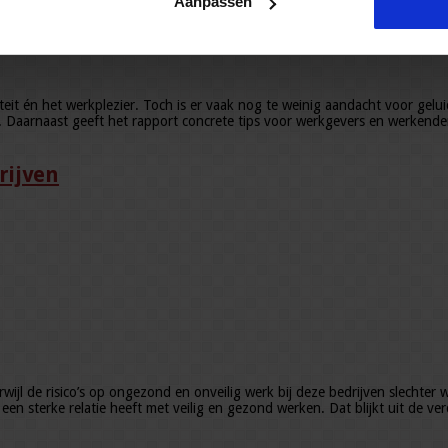
Aanpassen
iteit én het werkplezier. Toch is er vaak nog te weinig aandacht voor gel
. Daarnaast geeft het rapport concrete tips voor werkgevers en werkenden
rijven
jl de risico’s op ongezond en onveilig werk bij deze bedrijven slechter wo
E) een sterke relatie heeft met veilig en gezond werken. Dat blijkt uit de