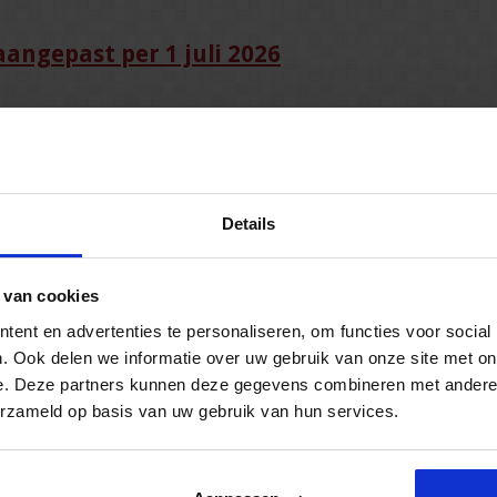
angepast per 1 juli 2026
Details
mers over gezond en veilig werken. Door een wijziging van artikel 12 va
 van cookies
 arbo-onderwerpen. Ook krijgt de Nederlandse Arbeidsinspectie meer mo
ent en advertenties te personaliseren, om functies voor social
. Ook delen we informatie over uw gebruik van onze site met on
idsoverlast op het werk
e. Deze partners kunnen deze gegevens combineren met andere i
erzameld op basis van uw gebruik van hun services.