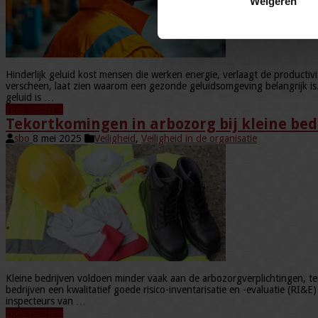
Weigeren
Hinderlijk geluid kost mensen die werken energie, verlaagt de productiv
verscheen, laat zien waarom een gezonde geluidsomgeving belangrijk is
geluid is …
Lees verder »
Tekortkomingen in arbozorg bij kleine bed
sbo
8 mei 2025
Veiligheid
,
Veiligheid in de organisatie
Kleine bedrijven voldoen minder vaak aan de arbozorgverplichtingen, terwi
bedrijven een kwalitatief goede risico-inventarisatie en -evaluatie (RI&
inspecteurs van …
Lees verder »