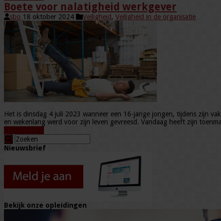
Boete voor nalatigheid werkgever
sbo
18 oktober 2024
Veiligheid
,
Veiligheid in de organisatie
Het is dinsdag 4 juli 2023 wanneer een 16-jarige jongen, tijdens zijn v
en wekenlang werd voor zijn leven gevreesd. Vandaag heeft zijn toenmal
Lees verder »
Nieuwsbrief
Bekijk onze opleidingen