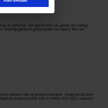
Alles toestaan
uid op de werkvloer. Het rapport Moe van geluid, dat onlangs
. Hinderlijk geluid en gehoorverlies Het rapport Moe van
rden beheerst dan bij grote(re) bedrijven. Terwijl juist bij deze
 verdiepende analyse monitor Arbo in Bedrijf 2022-2023, waarvoor