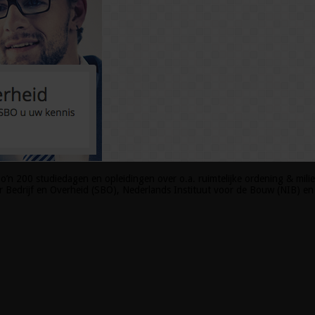
o’n 200 studiedagen en opleidingen over o.a. ruimtelijke ordening & milie
Bedrijf en Overheid (SBO), Nederlands Instituut voor de Bouw (NIB) en