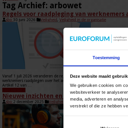
Tag Archief:
arbowet
Regels voor raadpleging van werknemers a
sbo
30 juni 2026
Veiligheid
,
Veiligheid in de organisatie
Toestemming
Vanaf 1 juli 2026 veranderen de regels voor het raadplegen van werkne
Deze website maakt gebruik
werknemers raadplegen over het arbobeleid. De wet benoemt specifieke
We gebruiken cookies om cont
Artikel 12 van …
Lees verder »
websiteverkeer te analyseren
Nieuwe inzichten en tips voor minder gelu
media, adverteren en analys
sbo
2 december 2025
Veiligheid
,
Veiligheid in de organisatie
verstrekt of die ze hebben v