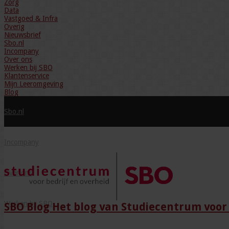
Zorg
Data
Vastgoed & Infra
Overig
Nieuwsbrief
Sbo.nl
Incompany
Over ons
Werken bij SBO
Klantenservice
Mijn Leeromgeving
Blog
Sbo.nl
Incompany
Over ons
Werken bij SBO
SBO Blog Het blog van Studiecentrum voor 