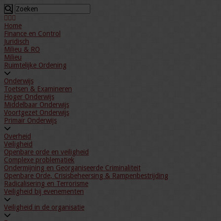
Home
Finance en Control
Juridisch
Milieu & RO
Milieu
Ruimtelijke Ordening
Onderwijs
Toetsen & Examineren
Hoger Onderwijs
Middelbaar Onderwijs
Voortgezet Onderwijs
Primair Onderwijs
Overheid
Veiligheid
Openbare orde en veiligheid
Complexe problematiek
Ondermijning en Georganiseerde Criminaliteit
Openbare Orde, Crisisbeheersing & Rampenbestrijding
Radicalisering en Terrorisme
Veiligheid bij evenementen
Veiligheid in de organisatie