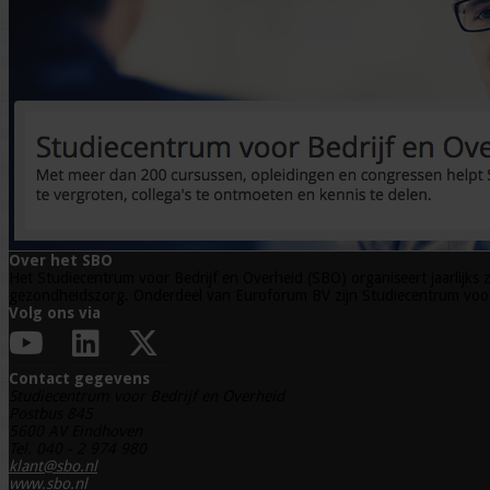
Over het SBO
Het Studiecentrum voor Bedrijf en Overheid (SBO) organiseert jaarlijks z
gezondheidszorg. Onderdeel van Euroforum BV zijn Studiecentrum voor 
Volg ons via
Contact gegevens
Studiecentrum voor Bedrijf en Overheid
Postbus 845
5600 AV Eindhoven
Tel. 040 - 2 974 980
klant@sbo.nl
www.sbo.nl