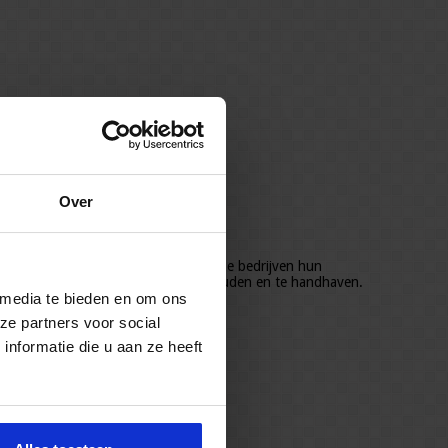
Over
n de Arbowet moeten werkgevers in alle bedrijven hun
gelijkheden om hierop toezicht te houden en te handhaven.
 media te bieden en om ons
ze partners voor social
nformatie die u aan ze heeft