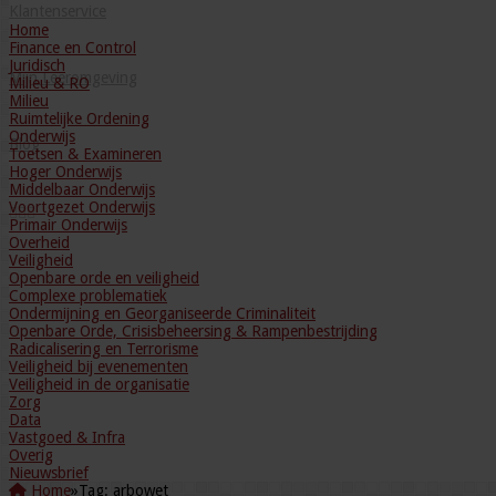
Klantenservice
Home
Finance en Control
Juridisch
Mijn Leeromgeving
Milieu & RO
Milieu
Ruimtelijke Ordening
Onderwijs
Blog
Toetsen & Examineren
Hoger Onderwijs
Middelbaar Onderwijs
Voortgezet Onderwijs
Primair Onderwijs
Overheid
Veiligheid
Openbare orde en veiligheid
Complexe problematiek
Ondermijning en Georganiseerde Criminaliteit
Openbare Orde, Crisisbeheersing & Rampenbestrijding
Radicalisering en Terrorisme
Veiligheid bij evenementen
Veiligheid in de organisatie
Zorg
Data
Vastgoed & Infra
Overig
Nieuwsbrief
Home
»
Tag:
arbowet