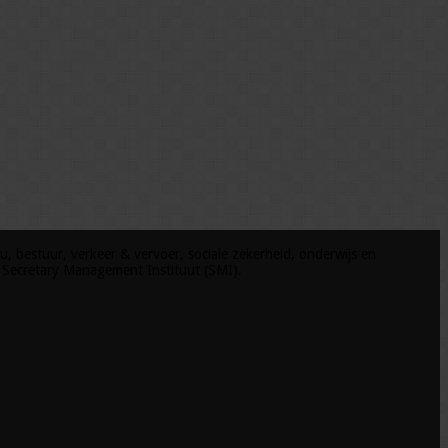
u, bestuur, verkeer & vervoer, sociale zekerheid, onderwijs en
 Secretary Management Instituut (SMI).