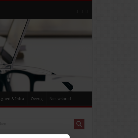
tgoed & Infra
Overig
Nieuwsbrief