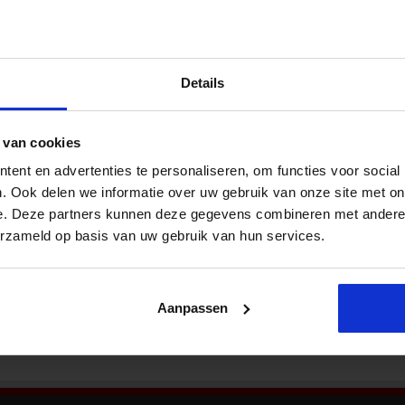
Nieu
: prioriteit voor meest kwetsbare
perken
veiligheid
,
Veiligheid
Details
Staatssecretaris van Ooijen (VWS) wil flinke
hervormingen in de jeugdzorg doorvoeren om
de zorg te verbeteren voor kinderen, jongeren
 van cookies
en gezinnen die dat nodig hebben. Het goed
ent en advertenties te personaliseren, om functies voor social
organiseren van zorg voor kinderen met de
Bekij
meest complexe problemen heeft daarbij de
. Ook delen we informatie over uw gebruik van onze site met on
hoogste prioriteit en dat vraagt om meer regie
e. Deze partners kunnen deze gegevens combineren met andere i
en professionele ruimte. Het huidige systeem
erzameld op basis van uw gebruik van hun services.
Aanpassen