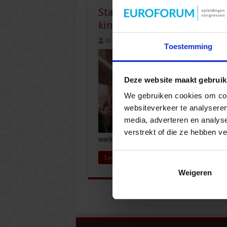
Staatssecretaris Van Ooijen
kinderen, marktwerking be
sbo
16 mei 2022
Openbare orde en 
Toestemming
Deze website maakt gebruik
We gebruiken cookies om cont
websiteverkeer te analyseren
media, adverteren en analys
verstrekt of die ze hebben v
werkt vooral lichtere vormen van zorg …
Lees verder »
Weigeren