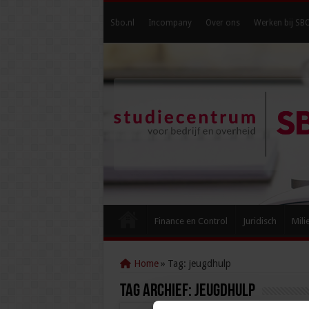
Sbo.nl
Incompany
Over ons
Werken bij SB
Finance en Control
Juridisch
Mili
Home
»
Tag:
jeugdhulp
Tag Archief:
jeugdhulp