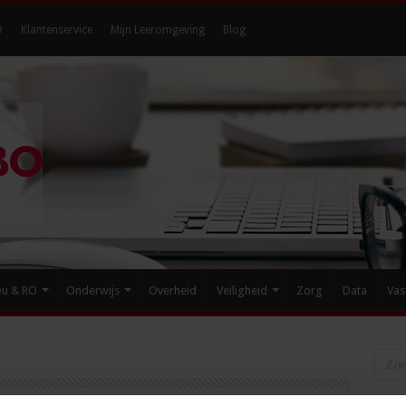
O
Klantenservice
Mijn Leeromgeving
Blog
eu & RO
Onderwijs
Overheid
Veiligheid
Zorg
Data
Vas