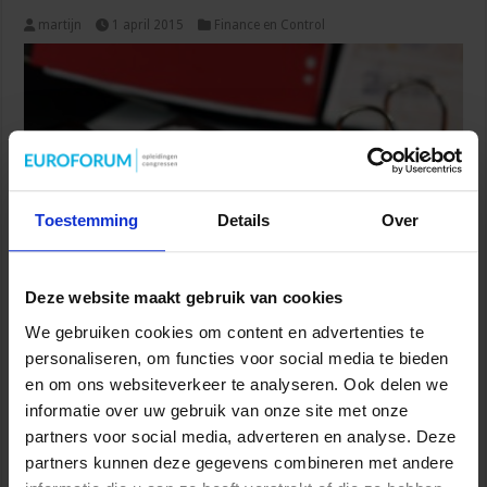
martijn
1 april 2015
Finance en Control
Toestemming
Details
Over
Door Drs. C. Overduin, lid redactiecommissie Fiscaal Praktijkblad
en partner Grant Thornton te Gouda. De
Deze website maakt gebruik van cookies
vennootschapsbelastingplicht voor overheidsondernemingen
We gebruiken cookies om content en advertenties te
brengt heel wat teweeg. Overheidsondernemingen worden met
personaliseren, om functies voor social media te bieden
ingang van 1 januari 2016 belastingplichtig voor de
vennootschapsbelasting (Vpb). Dat roept gelijk de vraag op wat
en om ons websiteverkeer te analyseren. Ook delen we
een overheidsonderneming is en wat niet? Begrijpelijkerwijs gaat
informatie over uw gebruik van onze site met onze
de aandacht in eerste instantie naar die vraag uit. Als …
partners voor social media, adverteren en analyse. Deze
partners kunnen deze gegevens combineren met andere
Lees verder »