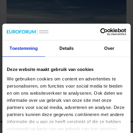
Toestemming
Details
Over
Door: Drs. Peter Peene | Orgineel te lezen op: C-LiON Jarenlang
Deze website maakt gebruik van cookies
aan de top Voor ieder mens geldt dat hij graag resultaat ziet van
We gebruiken cookies om content en advertenties te
zijn werk. Dat geldt ook voor het beroep van adviseur,
personaliseren, om functies voor social media te bieden
begeleider, trainer. Het is een voorrecht om een bijdrage te
mogen leveren aan de ontwikkeling van een school. Een van m’n
en om ons websiteverkeer te analyseren. Ook delen we
collega’s komt al jaren ‘in huis’ in …
informatie over uw gebruik van onze site met onze
partners voor social media, adverteren en analyse. Deze
Lees verder »
partners kunnen deze gegevens combineren met andere
informatie die u aan ze heeft verstrekt of die ze hebben
verzameld op basis van uw gebruik van hun services.