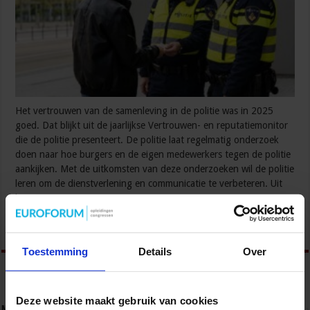
Het vertrouwen van de samenleving in de politie was in 2025
goed. Dat blijkt uit de jaarlijkse Vertrouwen- en reputatiemonitor
die de politie presenteert. De politie laat regelmatig onderzoek
doen naar hoe burgers en de eigen medewerkers tegen de politie
aankijken. Met de uitkomsten van deze onderzoeken wil de politie
leren om de dienstverlening en communicatie te verbeteren. Uit
het …
Lees verder »
Toestemming
Details
Over
Deze website maakt gebruik van cookies