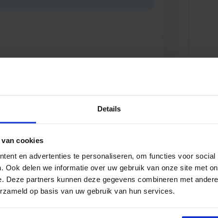
D
t- en regelgeving in Openbare Orde en
D
Details
 van cookies
formatiegestuurd adviseren OOV
ent en advertenties te personaliseren, om functies voor social
D
. Ook delen we informatie over uw gebruik van onze site met on
e. Deze partners kunnen deze gegevens combineren met andere i
erzameld op basis van uw gebruik van hun services.