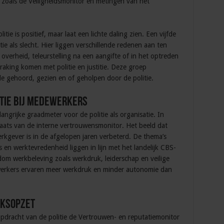
, zoals de Veiligheidsmonitor en metingen van het
itie is positief, maar laat een lichte daling zien. Een vijfde
ie als slecht. Hier liggen verschillende redenen aan ten
verheid, teleurstelling na een aangifte of in het optreden
nraking komen met politie en justitie. Deze groep
e gehoord, gezien en of geholpen door de politie.
itie bij medewerkers
grijke graadmeter voor de politie als organisatie. In
ats van de interne vertrouwensmonitor. Het beeld dat
rkgever is in de afgelopen jaren verbeterd. De thema’s
 en werktevredenheid liggen in lijn met het landelijk CBS-
om werkbeleving zoals werkdruk, leiderschap en veilige
ewerkers ervaren meer werkdruk en minder autonomie dan
eksopzet
pdracht van de politie de Vertrouwen- en reputatiemonitor