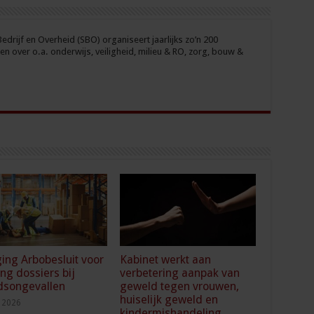
drijf en Overheid (SBO) organiseert jaarlijks zo’n 200
n over o.a. onderwijs, veiligheid, milieu & RO, zorg, bouw &
ging Arbobesluit voor
Kabinet werkt aan
ing dossiers bij
verbetering aanpak van
dsongevallen
geweld tegen vrouwen,
huiselijk geweld en
i 2026
kindermishandeling