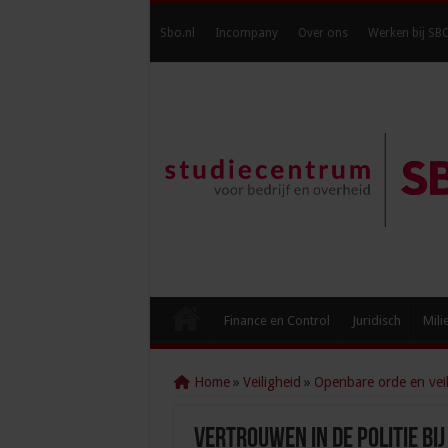
Sbo.nl
Incompany
Over ons
Werken bij SB
Finance en Control
Juridisch
Mili
Home
»
Veiligheid
»
Openbare orde en veil
Vertrouwen in de politie bi