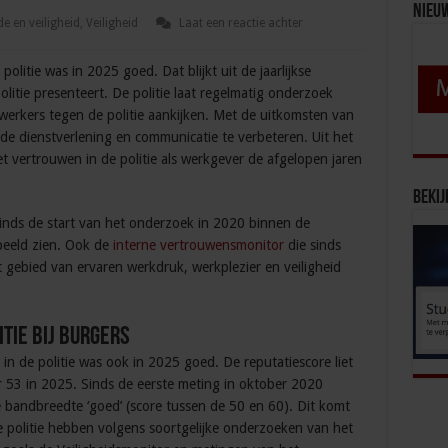
Nieu
e en veiligheid
,
Veiligheid
Laat een reactie achter
litie was in 2025 goed. Dat blijkt uit de jaarlijkse
litie presenteert. De politie laat regelmatig onderzoek
erkers tegen de politie aankijken. Met de uitkomsten van
de dienstverlening en communicatie te verbeteren. Uit het
t vertrouwen in de politie als werkgever de afgelopen jaren
Bekij
inds de start van het onderzoek in 2020 binnen de
beeld zien. Ook de
interne vertrouwensmonitor
die sinds
 gebied van ervaren werkdruk, werkplezier en veiligheid
tie bij burgers
n de politie was ook in 2025 goed. De reputatiescore liet
r 53 in 2025. Sinds de eerste meting in oktober 2020
 bandbreedte ‘goed’ (score tussen de 50 en 60). Dit komt
 politie hebben volgens soortgelijke onderzoeken van het