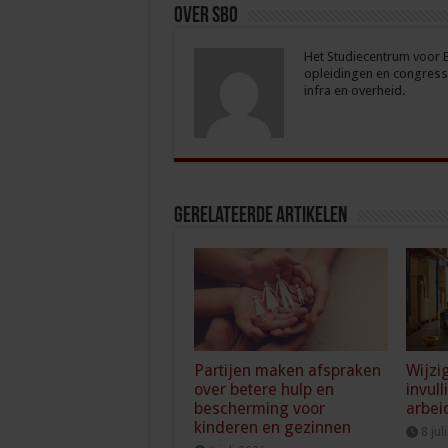
Over sbo
Het Studiecentrum voor Be
opleidingen en congresse
infra en overheid.
Gerelateerde Artikelen
Partijen maken afspraken
Wijzi
over betere hulp en
invull
bescherming voor
arbei
kinderen en gezinnen
8 jul