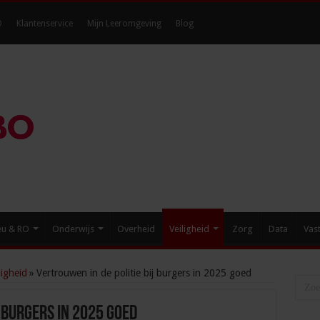
O
Klantenservice
Mijn Leeromgeving
Blog
eu & RO
Onderwijs
Overheid
Veiligheid
Zorg
Data
Vas
igheid
»
Vertrouwen in de politie bij burgers in 2025 goed
j burgers in 2025 goed