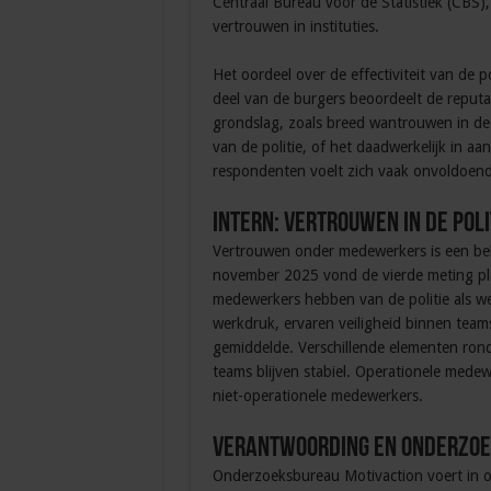
Centraal Bureau voor de Statistiek (CBS)
vertrouwen in instituties.
Het oordeel over de effectiviteit van de pol
deel van de burgers beoordeelt de reputat
grondslag, zoals breed wantrouwen in de o
van de politie, of het daadwerkelijk in aa
respondenten voelt zich vaak onvoldoend
Intern: vertrouwen in de pol
Vertrouwen onder medewerkers is een belan
november 2025 vond de vierde meting pla
medewerkers hebben van de politie als we
werkdruk, ervaren veiligheid binnen teams
gemiddelde. Verschillende elementen rond
teams blijven stabiel. Operationele med
niet-operationele medewerkers.
Verantwoording en onderzo
Onderzoeksbureau Motivaction voert in o