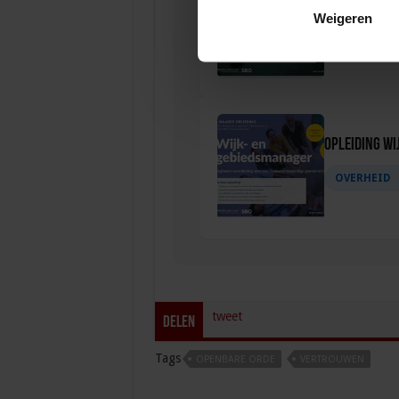
Opleiding Aa
Weigeren
VEILIGHEI
Opleiding Wi
OVERHEID
tweet
Delen
Tags
OPENBARE ORDE
VERTROUWEN