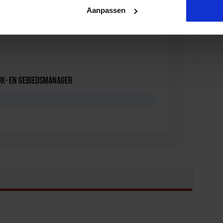
npak overlast in de wijk
Aanpassen
D
jk- en Gebiedsmanager