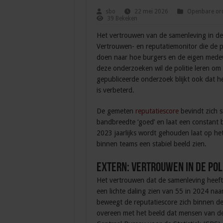
sbo
22 mei 2026
Openbare ord
39 Bekeken
Het vertrouwen van de samenleving in de po
Vertrouwen- en reputatiemonitor die de po
doen naar hoe burgers en de eigen medew
deze onderzoeken wil de politie leren om 
gepubliceerde onderzoek blijkt ook dat he
is verbeterd.
De gemeten
reputatiescore
bevindt zich s
bandbreedte ‘goed’ en laat een constant 
2023 jaarlijks wordt gehouden laat op het
binnen teams een stabiel beeld zien.
Extern: vertrouwen in de poli
Het vertrouwen dat de samenleving heeft i
een lichte daling zien van 55 in 2024 naa
beweegt de reputatiescore zich binnen de
overeen met het beeld dat mensen van de