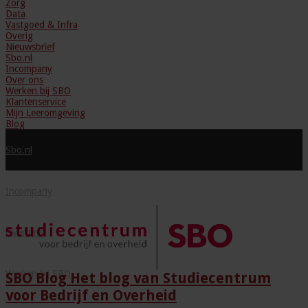
Zorg
Data
Vastgoed & Infra
Overig
Nieuwsbrief
Sbo.nl
Incompany
Over ons
Werken bij SBO
Klantenservice
Mijn Leeromgeving
Blog
Sbo.nl
Incompany
Over ons
Werken bij SBO
SBO Blog Het blog van Studiecentrum
voor Bedrijf en Overheid