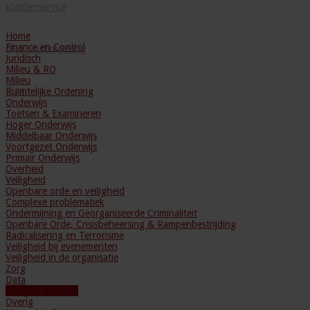
Klantenservice
Home
Finance en Control
Mijn Leeromgeving
Juridisch
Milieu & RO
Milieu
Blog
Ruimtelijke Ordening
Onderwijs
Toetsen & Examineren
Hoger Onderwijs
Middelbaar Onderwijs
Voortgezet Onderwijs
Primair Onderwijs
Overheid
Veiligheid
Openbare orde en veiligheid
Complexe problematiek
Ondermijning en Georganiseerde Criminaliteit
Openbare Orde, Crisisbeheersing & Rampenbestrijding
Radicalisering en Terrorisme
Veiligheid bij evenementen
Veiligheid in de organisatie
Zorg
Data
Vastgoed & Infra
Overig