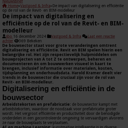
Nieuwsbrief
Home
»
Vastgoed & Infra
»
De impact van digitalisering en efficiëntie
op de rol van de Revit- en BIM-modelleur
De impact van digitalisering en
efficiëntie op de rol van de Revit- en BIM-
modelleur
sbo
16 december 2024
Vastgoed & Infra
Laat een reactie
achter
369 Bekeken
De bouwsector staat voor grote veranderingen omtrent
digitalisering en efficiëntie. Revit en BIM spelen hierin een
belangrijke rol. Het zijn respectievelijk hulpmiddelen om
bouwprojecten van A tot Z te ontwerpen, beheren en
documenteren én om bouwwerken visueel in kaart te
brengen, inclusief informatie over materialen, kosten,
tijdsplanning en onderhoudsdata. Harold Kramer deelt vier
trends in de bouwsector die cruciaal zijn voor de rol van
Revit- en BIM-modelleur.
Digitalisering en efficiëntie in de
bouwsector
Arbeidstekorten en prefabricatie
: de bouwsector kampt met
arbeidstekorten, waardoor de noodzaak voor prefabricatie groter
wordt. Het vergroot efficiëntie en productiviteit door de benodigde
onderdelen in een gecontroleerde omgeving te vervaardigen alvorens
ze naar de bouwplaats te verplaatsen.
AI en machine Learning
: kunstmatige intelligentie is in diverse