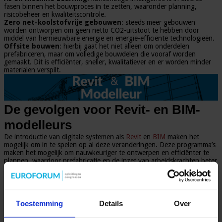
fasen binnen het bouwproces in te zetten, waaronder planning,
risicobeheer en kwaliteitscontrole.
Zero net-koolstofvrije gebouwen
: steeds meer gebouwen
worden ontworpen om geen netto CO2-uitstoot te hebben door
middel van hernieuwbare energie en energie-efficiënte technologieën.
Offsite bouwen
: hierbij gaat het niet alleen om onderdelen
prefabriceren, maar om volledige bouwdelen die vooraf worden
gemaakt. Dit is efficiënter, sneller, kwalitatiever en er worden minder
materialen verspilt.
De gevolgen voor Revit- en BIM-
modelleurs
De introductie van digitale systemen als
Revit
en
BIM
maken het
mogelijk om in te spelen op al deze veranderingen. Deze programma’s
maken het mogelijk om nauwkeuriger te ontwerpen en efficiënter te
plannen, waardoor prefabricatie en de inzet van arbeidskrachten beter
gepland is. Bouwprojecten lopen hierdoor aanzienlijk minder
vertraging op. Daarnaast kan CO2-uitstoot binnen de programma’s
geanalyseerd worden, om vervolgens te optimaliseren en CO2-uitstoot
te minimaliseren.
Toestemming
Details
Over