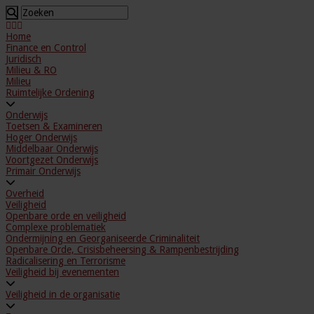
Home
Finance en Control
Juridisch
Milieu & RO
Milieu
Ruimtelijke Ordening
Onderwijs
Toetsen & Examineren
Hoger Onderwijs
Middelbaar Onderwijs
Voortgezet Onderwijs
Primair Onderwijs
Overheid
Veiligheid
Openbare orde en veiligheid
Complexe problematiek
Ondermijning en Georganiseerde Criminaliteit
Openbare Orde, Crisisbeheersing & Rampenbestrijding
Radicalisering en Terrorisme
Veiligheid bij evenementen
Veiligheid in de organisatie