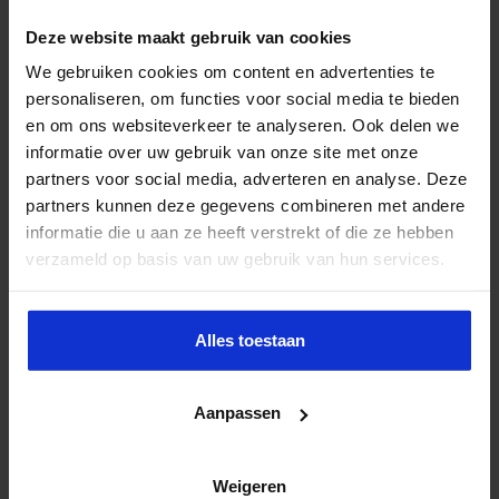
Leer werken met Revit en BIM
Deze website maakt gebruik van cookies
Wil jij werken met Revit en BIM om jouw bouwprojecten efficiënter in
te richten en uiteindelijk zelfs kosten te besparen? Meld je dan aan
We gebruiken cookies om content en advertenties te
voor de
opleiding Revit- & BIM-modelleur
van SBO. Je leert snel
werken met beide programma’s, waardoor jij je onderscheidt in de
personaliseren, om functies voor social media te bieden
concurrerende bouwsector. Wil je meer weten over het programma?
en om ons websiteverkeer te analyseren. Ook delen we
Vraag dan de brochure aan. Deze opleiding is ook volledig op maat te
volgen als
Incompany-traject
voor jou en je collega’s.
informatie over uw gebruik van onze site met onze
Gerelateerde Opleidingen en
partners voor social media, adverteren en analyse. Deze
Cursussen
partners kunnen deze gegevens combineren met andere
informatie die u aan ze heeft verstrekt of die ze hebben
verzameld op basis van uw gebruik van hun services.
Alles toestaan
Leren Ontwerpen met AI
Aanpassen
Learning
Weigeren