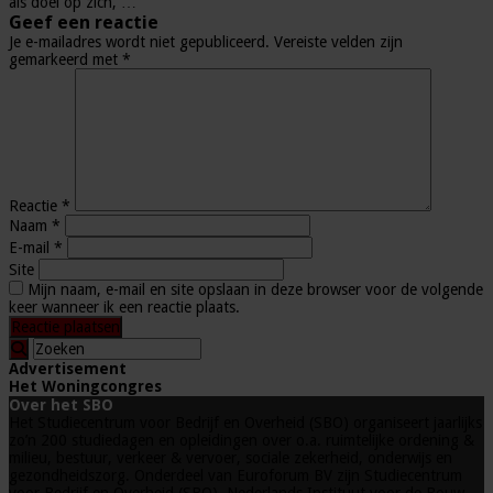
als doel op zich, …
Geef een reactie
Je e-mailadres wordt niet gepubliceerd.
Vereiste velden zijn
gemarkeerd met
*
Reactie
*
Naam
*
E-mail
*
Site
Mijn naam, e-mail en site opslaan in deze browser voor de volgende
keer wanneer ik een reactie plaats.
Advertisement
Het Woningcongres
Over het SBO
Het Studiecentrum voor Bedrijf en Overheid (SBO) organiseert jaarlijks
zo’n 200 studiedagen en opleidingen over o.a. ruimtelijke ordening &
milieu, bestuur, verkeer & vervoer, sociale zekerheid, onderwijs en
gezondheidszorg. Onderdeel van Euroforum BV zijn Studiecentrum