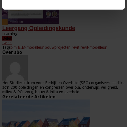
Leergang Opleidingskunde
Learning
Delen
tweet
Tags
bim
BIM-modelleur
bouwprojecten
revit
revit-modelleur
Over sbo
Het Studiecentrum voor Bedrijf en Overheid (SBO) organiseert jaarlijks
zo’n 200 opleidingen en congressen over o.a. onderwijs, veiligheid,
milieu & RO, zorg, bouw & infra en overheid.
Gerelateerde Artikelen