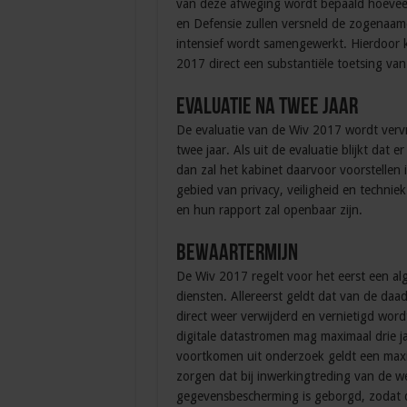
van deze afweging wordt bepaald hoeveel
en Defensie zullen versneld de zogenaam
intensief wordt samengewerkt. Hierdoor 
2017 direct een substantiële toetsing va
Evaluatie na twee jaar
De evaluatie van de Wiv 2017 wordt verv
twee jaar. Als uit de evaluatie blijkt d
dan zal het kabinet daarvoor voorstellen
gebied van privacy, veiligheid en techniek
en hun rapport zal openbaar zijn.
Bewaartermijn
De Wiv 2017 regelt voor het eerst een a
diensten. Allereerst geldt dat van de da
direct weer verwijderd en vernietigd wor
digitale datastromen mag maximaal drie j
voortkomen uit onderzoek geldt een maxim
zorgen dat bij inwerkingtreding van de w
gegevensbescherming is geborgd, zodat de