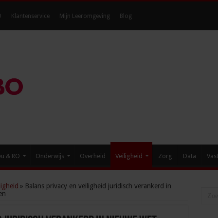
O
Klantenservice
Mijn Leeromgeving
Blog
eu & RO
Onderwijs
Overheid
Veiligheid
Zorg
Data
Vas
igheid
»
Balans privacy en veiligheid juridisch verankerd in
en