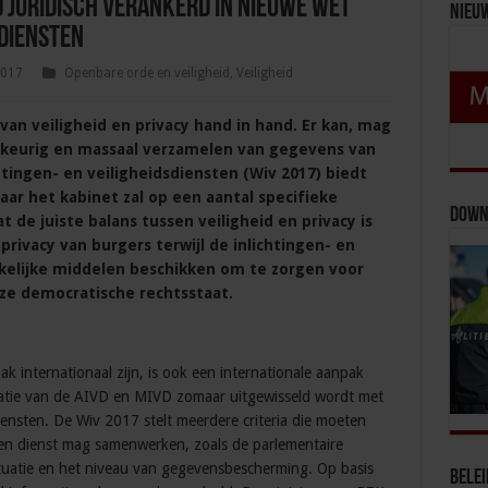
d juridisch verankerd in nieuwe wet
Nieu
sdiensten
2017
Openbare orde en veiligheid
,
Veiligheid
an veiligheid en privacy hand in hand. Er kan, mag
llekeurig en massaal verzamelen van gegevens van
tingen- en veiligheidsdiensten (Wiv 2017) biedt
ar het kabinet zal op een aantal specifieke
Down
 de juiste balans tussen veiligheid en privacy is
rivacy van burgers terwijl de inlichtingen- en
kelijke middelen beschikken om te zorgen voor
nze democratische rechtsstaat.
k internationaal zijn, is ook een internationale aanpak
matie van de AIVD en MIVD zomaar uitgewisseld wordt met
diensten. De Wiv 2017 stelt meerdere criteria die moeten
 dienst mag samenwerken, zoals de parlementaire
tuatie en het niveau van gegevensbescherming. Op basis
Bele