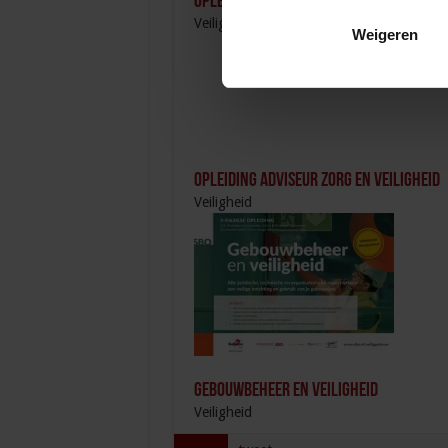
Opleiding Sociale Veiligheid in de Orga
Veiligheid
Weigeren
Opleiding Adviseur zorg en veiligheid
Veiligheid
Gebouwbeheer en veiligheid
Veiligheid