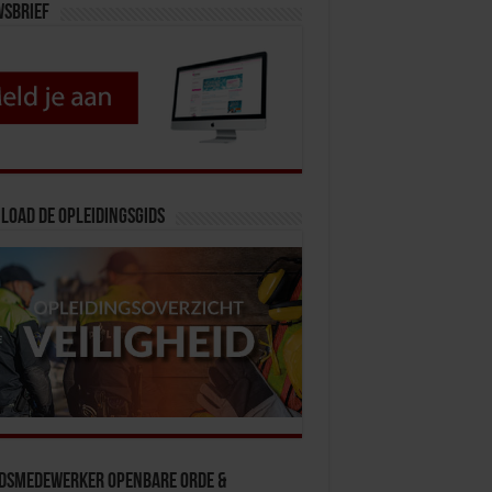
wsbrief
load de opleidingsgids
idsmedewerker Openbare Orde &