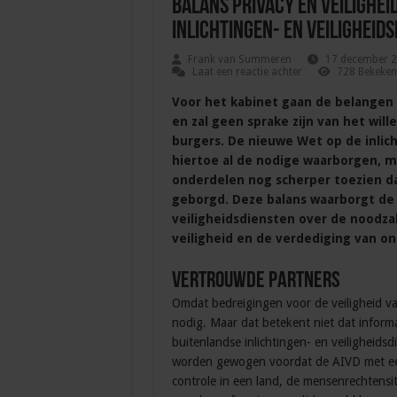
Balans privacy en veilighei
inlichtingen- en veiligheid
Frank van Summeren
17 december 
Laat een reactie achter
728 Bekeken
Voor het kabinet gaan de belangen v
en zal geen sprake zijn van het wi
burgers. De nieuwe Wet op de inlich
hiertoe al de nodige waarborgen, ma
onderdelen nog scherper toezien dat
geborgd. Deze balans waarborgt de p
veiligheidsdiensten over de noodza
veiligheid en de verdediging van o
Vertrouwde partners
Omdat bedreigingen voor de veiligheid vaa
nodig. Maar dat betekent niet dat infor
buitenlandse inlichtingen- en veiligheids
worden gewogen voordat de AIVD met een
controle in een land, de mensenrechtensi