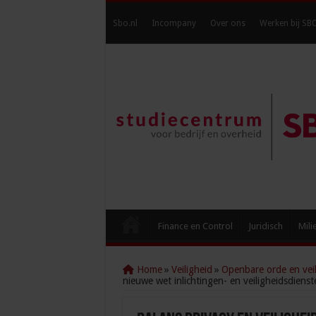
Sbo.nl
Incompany
Over ons
Werken bij SB
Finance en Control
Juridisch
Mili
Home
»
Veiligheid
»
Openbare orde en veil
nieuwe wet inlichtingen- en veiligheidsdienst