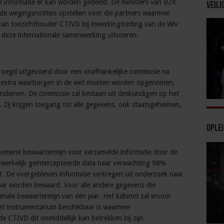
 informatie er kan worden gedeeld. De ministers van BZK
Veili
de wegingsnotities opstellen voor die partners waarmee
kan toezichthouder CTIVD bij inwerkingtreding van de Wiv
n deze internationale samenwerking uitvoeren.
roegd uitgevoerd door een onafhankelijke commissie na
at er extra waarborgen in de wet moeten worden opgenomen,
 indienen. De commissie zal bestaan uit deskundigen op het
. Zij krijgen toegang tot alle gegevens, ook staatsgeheimen,
Ople
lgemene bewaartermijn voor verzamelde informatie door de
adwerkelijk geïntercepteerde data naar verwachting 98%
dt. De overgebleven informatie verkregen uit onderzoek naar
aar worden bewaard. Voor alle andere gegevens die
ale bewaartermijn van één jaar. Het kabinet zal ervoor
et instrumentarium beschikbaar is waarmee
 CTIVD dit onmiddellijk kan betrekken bij zijn