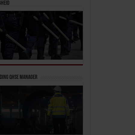
gheid
iding QHSE Manager