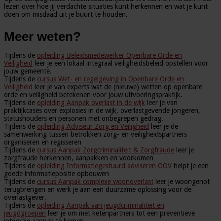
lezen over hoe jij verdachte situaties kunt herkennen en wat je kunt
doen om misdaad uit je buurt te houden.
Meer weten?
Tijdens de
opleiding Beleidsmedewerker Openbare Orde en
Veiligheid
leer je een lokaal integraal veiligheidsbeleid opstellen voor
jouw gemeente.
Tijdens de
cursus Wet- en regelgeving in Openbare Orde en
Veiligheid
leer je van experts wat de (nieuwe) wetten op openbare
orde en veiligheid betekenen voor jouw uitvoeringspraktijk.
Tijdens de
opleiding Aanpak overlast in de wijk
leer je van
praktijkcases over explosies in de wijk, overlastgevende jongeren,
statushouders en personen met onbegrepen gedrag.
Tijdens de
opleiding Adviseur Zorg en Veiligheid
leer je de
samenwerking tussen betrokken zorg- en veiligheidspartners
organiseren en regisseren
Tijdens de
cursus Aanpak Zorgcriminaliteit & Zorgfraude
leer je
zorgfraude herkennen, aanpakken en voorkomen
Tijdens de
opleiding Informatiegestuurd adviseren OOV
helpt je een
goede informatiepositie opbouwen
Tijdens de
cursus Aanpak complexe woonoverlast
leer je woongenot
terugbrengen en werk je aan een duurzame oplossing voor de
overlastgever.
Tijdens de
opleiding Aanpak van jeugdcriminaliteit en
jeugdgroepen
leer je om met ketenpartners tot een preventieve
integrale aanpak te komen.