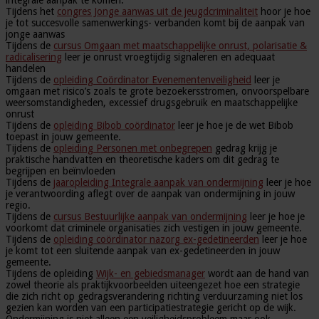
Tijdens het
congres Jonge aanwas uit de jeugdcriminaliteit
hoor je hoe
je tot succesvolle samenwerkings- verbanden komt bij de aanpak van
jonge aanwas
Tijdens de
cursus Omgaan met maatschappelijke onrust, polarisatie &
radicalisering
leer je onrust vroegtijdig signaleren en adequaat
handelen
Tijdens de
opleiding Coördinator Evenementenveiligheid
leer je
omgaan met risico’s zoals te grote bezoekersstromen, onvoorspelbare
weersomstandigheden, excessief drugsgebruik en maatschappelijke
onrust
Tijdens de
opleiding Bibob coördinator
leer je hoe je de wet Bibob
toepast in jouw gemeente.
Tijdens de
opleiding Personen met onbegrepen
gedrag krijg je
praktische handvatten en theoretische kaders om dit gedrag te
begrijpen en beïnvloeden
Tijdens de
jaaropleiding Integrale aanpak van ondermijning
leer je hoe
je verantwoording aflegt over de aanpak van ondermijning in jouw
regio.
Tijdens de
cursus Bestuurlijke aanpak van ondermijning
leer je hoe je
voorkomt dat criminele organisaties zich vestigen in jouw gemeente.
Tijdens de
opleiding coördinator nazorg ex-gedetineerden
leer je hoe
je komt tot een sluitende aanpak van ex-gedetineerden in jouw
gemeente.
Tijdens de opleiding
Wijk- en gebiedsmanager
wordt aan de hand van
zowel theorie als praktijkvoorbeelden uiteengezet hoe een strategie
die zich richt op gedragsverandering richting verduurzaming niet los
gezien kan worden van een participatiestrategie gericht op de wijk.
Ondermijning is niet alleen een veiligheidsprobleem maar ook