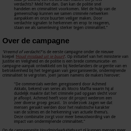
verdachts? Meld het dan. Dan kan de politie snel
handelen en criminaliteit voorkomen. Met de hulp van de
gemeenschap kunnen we samen criminele netwerken
aanpakken en onze buurten veiliger maken. Door
verdachte signalen te herkennen en erop te reageren,
staan we als samenleving sterker tegen criminaliteit.”
Over de campagne
‘Vreemd of verdacht?’
is de eerste campagne onder de nieuwe
koepel
‘
Houd misdaad uit je buurt
’. Op initiatief van het ministerie van
Justitie en Veiligheid en de politie is een brede communicatie- en
campagne-aanpak ontwikkeld om bij Nederlanders de urgentie van en
betrokkenheid bij het tegengaan van georganiseerde, ondermijnende
criminaliteit te vergroten. Joeri Jansen namens de makers hierover:
“De commercials werden geregisseerd door Achmed
Akkabi, bekend van series als Mocro Maffia waarin hij al
duidelijk maakte dat het criminele pad opgaan slecht voor
je afloopt. Achmed heeft voor dit project wederom een
zeer diverse groep gecast. In onderzoek zagen we dat
mensen geraakt werden door het realistische karakter
van de scènes en de herkenning van actuele thema’s.
Deze combinatie zorgt voor meer bewustwording van de
impact van ondermijnende criminaliteit.”
Op de campagnesite Houdmisdaaduitjebuurt.nl kunnen mensen meer