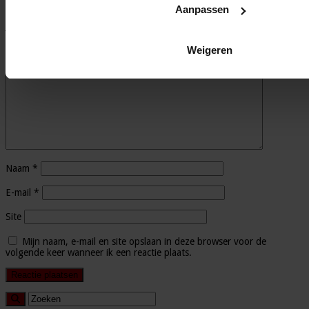
Geef een reactie
Aanpassen
Je e-mailadres wordt niet gepubliceerd.
Vereiste velden zijn
gemarkeerd met
*
Weigeren
Reactie
*
Naam
*
E-mail
*
Site
Mijn naam, e-mail en site opslaan in deze browser voor de
volgende keer wanneer ik een reactie plaats.