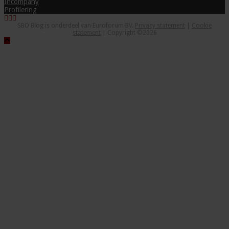
Incompany
Profilering
SBO Blog is onderdeel van Euroforum BV.
Privacy statement
|
Cookie
statement
| Copyright ©2026