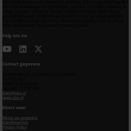
Het Studiecentrum voor Bedrijf en Overheid (SBO) organiseert jaarlijks
zo’n 200 studiedagen en opleidingen over o.a. ruimtelijke ordening &
milieu, bestuur, verkeer & vervoer, sociale zekerheid, onderwijs en
gezondheidszorg. Onderdeel van Euroforum BV zijn Studiecentrum
voor Bedrijf en Overheid (SBO), Nederlands Instituut voor de Bouw
(NIB) en Secretary Management Instituut (SMI).
Volg ons via
Contact gegevens
Studiecentrum voor Bedrijf en Overheid
Postbus 845
5600 AV Eindhoven
Tel. 040 - 2 974 980
klant@sbo.nl
www.sbo.nl
Direct naar:
Wijzig uw gegevens
Klantenservice
Privacy Policy