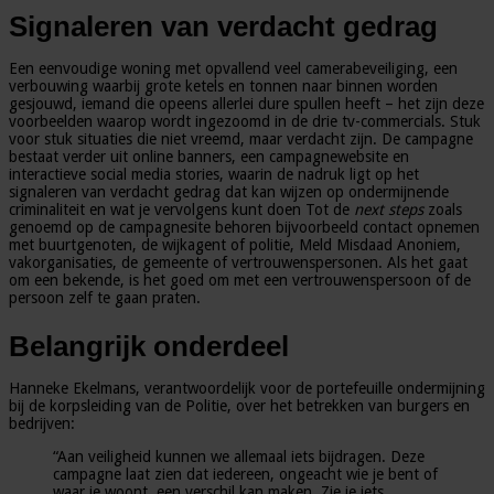
Signaleren van verdacht gedrag
Een eenvoudige woning met opvallend veel camerabeveiliging, een
verbouwing waarbij grote ketels en tonnen naar binnen worden
gesjouwd, iemand die opeens allerlei dure spullen heeft – het zijn deze
voorbeelden waarop wordt ingezoomd in de drie tv-commercials. Stuk
voor stuk situaties die niet vreemd, maar verdacht zijn. De campagne
bestaat verder uit online banners, een campagnewebsite en
interactieve social media stories, waarin de nadruk ligt op het
signaleren van verdacht gedrag dat kan wijzen op ondermijnende
criminaliteit en wat je vervolgens kunt doen Tot de
next steps
zoals
genoemd op de campagnesite behoren bijvoorbeeld contact opnemen
met buurtgenoten, de wijkagent of politie, Meld Misdaad Anoniem,
vakorganisaties, de gemeente of vertrouwenspersonen. Als het gaat
om een bekende, is het goed om met een vertrouwenspersoon of de
persoon zelf te gaan praten.
Belangrijk onderdeel
Hanneke Ekelmans, verantwoordelijk voor de portefeuille ondermijning
bij de korpsleiding van de Politie, over het betrekken van burgers en
bedrijven:
“Aan veiligheid kunnen we allemaal iets bijdragen. Deze
campagne laat zien dat iedereen, ongeacht wie je bent of
waar je woont, een verschil kan maken. Zie je iets