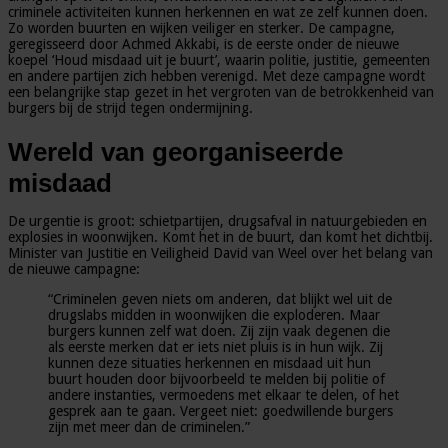
criminele activiteiten kunnen herkennen en wat ze zelf kunnen doen.
Zo worden buurten en wijken veiliger en sterker. De campagne,
geregisseerd door Achmed Akkabi, is de eerste onder de nieuwe
koepel ‘Houd misdaad uit je buurt’, waarin politie, justitie, gemeenten
en andere partijen zich hebben verenigd. Met deze campagne wordt
een belangrijke stap gezet in het vergroten van de betrokkenheid van
burgers bij de strijd tegen ondermijning.
Wereld van georganiseerde
misdaad
De urgentie is groot: schietpartijen, drugsafval in natuurgebieden en
explosies in woonwijken. Komt het in de buurt, dan komt het dichtbij.
Minister van Justitie en Veiligheid David van Weel over het belang van
de nieuwe campagne:
“Criminelen geven niets om anderen, dat blijkt wel uit de
drugslabs midden in woonwijken die exploderen. Maar
burgers kunnen zelf wat doen. Zij zijn vaak degenen die
als eerste merken dat er iets niet pluis is in hun wijk. Zij
kunnen deze situaties herkennen en misdaad uit hun
buurt houden door bijvoorbeeld te melden bij politie of
andere instanties, vermoedens met elkaar te delen, of het
gesprek aan te gaan. Vergeet niet: goedwillende burgers
zijn met meer dan de criminelen.”