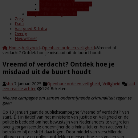
Radicalisering en Terrorisme
Veiligheid bij evenementen
Veiligheid in de organisatie
Zorg
Data
Vastgoed & Infra
Overig
Nieuwsbrief
Home
»
Veiligheid
»
Openbare orde en veiligheid
»
Vreemd of
verdacht? Ontdek hoe je misdaad uit de buurt houdt
Vreemd of verdacht? Ontdek hoe je
misdaad uit de buurt houdt
sbo
7 januari 2025
Openbare orde en veiligheid
,
Veiligheid
Laat
een reactie achter
124 Bekeken
Nieuwe campagne om samen ondermijnende criminaliteit tegen te
gaan
Op 13 januari gaat de publiekscampagne ‘Vreemd of verdacht?’ van
start. Dit initiatief van het ministerie van Justitie en Veiligheid en de
politie is bedoeld om het bewustzijn van Nederlanders te vergroten
over georganiseerde ondermijnende criminaliteit en hen actiever te
betrekken bij de strijd daartegen. Door middel van verschillende
uitingen op tv en online, ontdekken mensen hoe ze signalen van