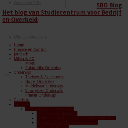
Werken bij SBO
SBO Blog
Het blog van Studiecentrum voor Bedrijf
en Overheid
Klantenservice
Mijn Leeromgeving
Home
Finance en Control
Juridisch
Blog
Milieu & RO
Milieu
Ruimtelijke Ordening
Onderwijs
Toetsen & Examineren
Hoger Onderwijs
Middelbaar Onderwijs
Voortgezet Onderwijs
Primair Onderwijs
Overheid
Veiligheid
Openbare orde en veiligheid
Complexe problematiek
Ondermijning en Georganiseerde Criminaliteit
Openbare Orde, Crisisbeheersing &
Rampenbestrijding