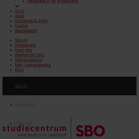
Veiligheid in de organisatie
Zorg
Data
Vastgoed & Infra
Overig
Nieuwsbrief
Sbo.nl
Incompany
Over ons
Werken bij SBO
Klantenservice
Mijn Leeromgeving
Blog
Sbo.nl
Incompany
Over ons