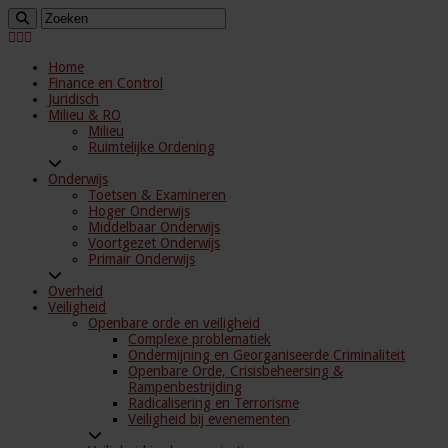
Home
Finance en Control
Juridisch
Milieu & RO
Milieu
Ruimtelijke Ordening
Onderwijs
Toetsen & Examineren
Hoger Onderwijs
Middelbaar Onderwijs
Voortgezet Onderwijs
Primair Onderwijs
Overheid
Veiligheid
Openbare orde en veiligheid
Complexe problematiek
Ondermijning en Georganiseerde Criminaliteit
Openbare Orde, Crisisbeheersing &
Rampenbestrijding
Radicalisering en Terrorisme
Veiligheid bij evenementen