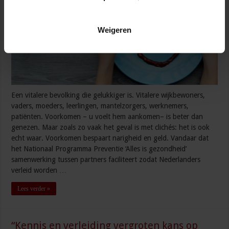
Weigeren
Een vitalere bevolking die gelukkiger is. Vitalere wijkbewoners,
vaders, moeders, leerlingen, mantelzorgers, werknemers,
patiënten. Voorkomen – u voelt hem aankomen– is beter dan
genezen. Maar zoals zo vaak het geval is met clichés: het is ook
echt waar. Voorkomen bespaart narigheid en geld. Vandaar dat
het Nationaal Programma Preventie ‘Alles is gezondheid’
samenwerking tussen partners faciliteert zodat Nederlanders
verleid worden …
Lees verder »
“Kennis en verleiding vergroten kans op