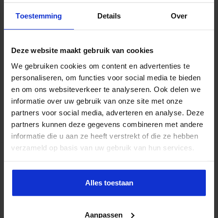
Toestemming
Details
Over
World of warcraft, grand theft auto, Fifa 18… Met uitzondering
Deze website maakt gebruik van cookies
van wellicht Pokémon Go zetten de meeste games slechts beperkt
aan tot voldoende beweging. Minder beweging gecombineerd
We gebruiken cookies om content en advertenties te
met slechte eetgewoonten draagt eraan bij dat de jeugd steeds
personaliseren, om functies voor social media te bieden
dikker wordt en worstelt met co-morbiditeit zoals diabetes. Voor
en om ons websiteverkeer te analyseren. Ook delen we
dat deel van de jeugd is het tijd voor een gecombineerd offensief:
informatie over uw gebruik van onze site met onze
Let’s GO! …
partners voor social media, adverteren en analyse. Deze
partners kunnen deze gegevens combineren met andere
Lees verder »
informatie die u aan ze heeft verstrekt of die ze hebben
verzameld op basis van uw gebruik van hun services.
“Schuldhulpverlening draagt bij aan de
gezondheid van mensen”
Alles toestaan
sbo
23 maart 2018
Zorg
Aanpassen