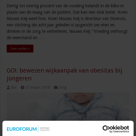
Dertig tot veertig procent van de voeding belandt in de kliko in
plaats van de maag van de patiënt. Dat kan een stuk beter. Koen
Nouws Keij weet hoe. Koen Nouws Keij is directeur van Diverzio,
een stichting die acht jaar geleden is opgericht om eten en
drinken in de zorg te verbeteren. Nouws Keij: “Voeding verhoogt
de weerstand en …
Lees verder »
GO!: bewezen wijkaanpak van obesitas bij
jongeren
sbo
27 maart 2018
Zorg