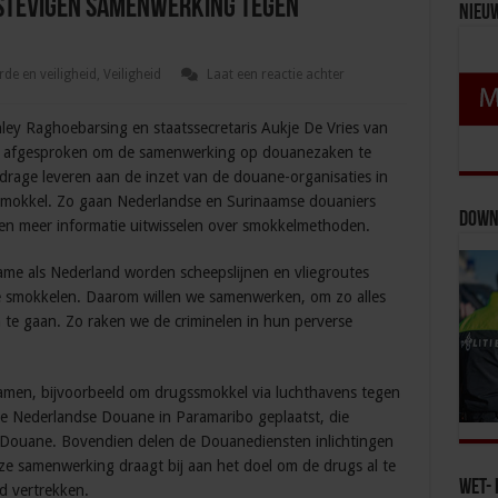
stevigen samenwerking tegen
Nieu
de en veiligheid
,
Veiligheid
Laat een reactie achter
ley Raghoebarsing en staatssecretaris Aukje De Vries van
n afgesproken om de samenwerking op douanezaken te
drage leveren aan de inzet van de douane-organisaties in
gssmokkel. Zo gaan Nederlandse en Surinaamse douaniers
Down
en meer informatie uitwisselen over smokkelmethoden.
name als Nederland worden scheepslijnen en vliegroutes
te smokkelen. Daarom willen we samenwerken, om zo alles
 te gaan. Zo raken we de criminelen in hun perverse
amen, bijvoorbeeld om drugssmokkel via luchthavens tegen
 de Nederlandse Douane in Paramaribo geplaatst, die
 Douane. Bovendien delen de Douanediensten inlichtingen
e samenwerking draagt bij aan het doel om de drugs al te
Wet- 
d vertrekken.