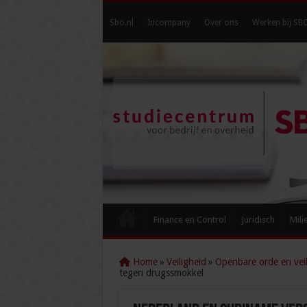
Sbo.nl
Incompany
Over ons
Werken bij SB
Finance en Control
Juridisch
Mili
Home
»
Veiligheid
»
Openbare orde en veil
tegen drugssmokkel