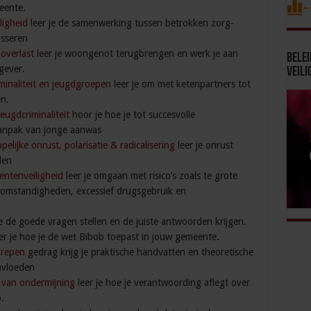
eente.
ligheid
leer je de samenwerking tussen betrokken zorg-
isseren
overlast
leer je woongenot terugbrengen en werk je aan
Bele
gever.
Veili
minaliteit en jeugdgroepen
leer je om met ketenpartners tot
n.
eugdcriminaliteit
hoor je hoe je tot succesvolle
anpak van jonge aanwas
ijke onrust, polarisatie & radicalisering
leer je onrust
len
ntenveiligheid
leer je omgaan met risico’s zoals te grote
omstandigheden, excessief drugsgebruik en
je de goede vragen stellen en de juiste antwoorden krijgen.
er je hoe je de wet Bibob toepast in jouw gemeente.
grepen
gedrag krijg je praktische handvatten en theoretische
nvloeden
k van ondermijning
leer je hoe je verantwoording aflegt over
.