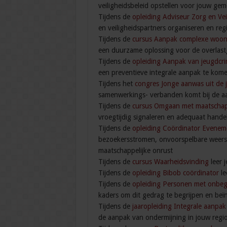
veiligheidsbeleid opstellen voor jouw gem
Tijdens de
opleiding Adviseur Zorg en Vei
en veiligheidspartners organiseren en reg
Tijdens de
cursus Aanpak complexe woon
een duurzame oplossing voor de overlast
Tijdens de
opleiding Aanpak van jeugdcri
een preventieve integrale aanpak te kome
Tijdens het
congres Jonge aanwas uit de j
samenwerkings- verbanden komt bij de a
Tijdens de
cursus Omgaan met maatschappel
vroegtijdig signaleren en adequaat hande
Tijdens de
opleiding Coördinator Eveneme
bezoekersstromen, onvoorspelbare weers
maatschappelijke onrust
Tijdens de
cursus Waarheidsvinding
leer 
Tijdens de
opleiding Bibob coördinator
le
Tijdens de
opleiding Personen met onbe
kaders om dit gedrag te begrijpen en beï
Tijdens de
jaaropleiding Integrale aanpa
de aanpak van ondermijning in jouw regio