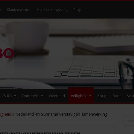
O
Klantenservice
Mijn Leeromgeving
Blog
eu & RO
Onderwijs
Overheid
Veiligheid
Zorg
Data
Vas
igheid
»
Nederland en Suriname verstevigen samenwerking