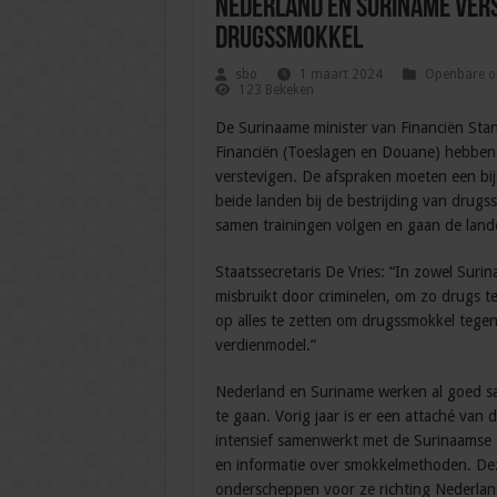
Nederland en Suriname ver
drugssmokkel
sbo
1 maart 2024
Openbare or
123 Bekeken
De Surinaame minister van Financiën Stan
Financiën (Toeslagen en Douane) hebbe
verstevigen. De afspraken moeten een bij
beide landen bij de bestrijding van dru
samen trainingen volgen en gaan de land
Staatssecretaris De Vries: “In zowel Suri
misbruikt door criminelen, om zo drugs 
op alles te zetten om drugssmokkel tegen
verdienmodel.”
Nederland en Suriname werken al goed s
te gaan. Vorig jaar is er een attaché van
intensief samenwerkt met de Surinaamse
en informatie over smokkelmethoden. Dez
onderscheppen voor ze richting Nederlan