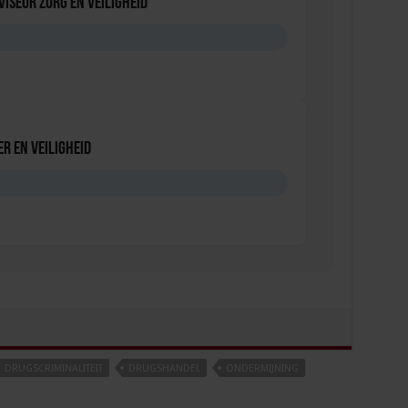
viseur zorg en veiligheid
D
r en veiligheid
D
DRUGSCRIMINALITEIT
DRUGSHANDEL
ONDERMIJNING