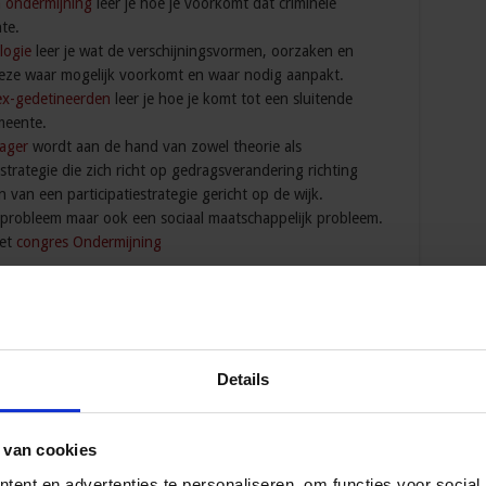
n ondermijning
leer je hoe je voorkomt dat criminele
te.
logie
leer je wat de verschijningsvormen, oorzaken en
 deze waar mogelijk voorkomt en waar nodig aanpakt.
ex-gedetineerden
leer je hoe je komt tot een sluitende
meente.
ager
wordt aan de hand van zowel theorie als
trategie die zich richt op gedragsverandering richting
van een participatiestrategie gericht op de wijk.
dsprobleem maar ook een sociaal maatschappelijk probleem.
het
congres Ondermijning
 Opleidingen en Cursussen
Details
 van cookies
oördinator nazorg ex-gedetineerden
ent en advertenties te personaliseren, om functies voor social