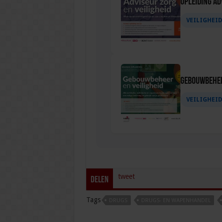
Opleiding Ad
VEILIGHEI
Gebouwbehee
VEILIGHEI
tweet
Delen
Tags
DRUGS
DRUGS- EN WAPENHANDEL