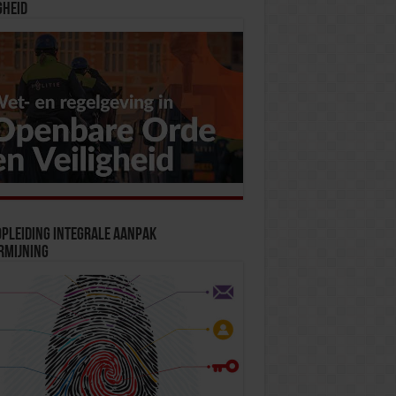
gheid
pleiding Integrale Aanpak
rmijning