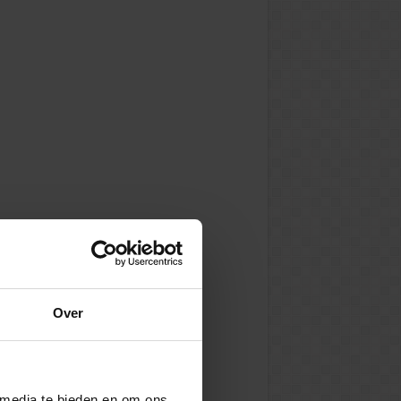
Over
 media te bieden en om ons