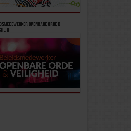
idsmedewerker Openbare Orde &
gheid