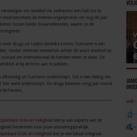
Veili
verstevigen om smokkel via zeehavens een halt toe te
staatssecretaris de intentie uitgesproken om nog dit jaar
enen tussen beide Douanediensten, waarin ze de
 vormgeven.
 meer drugs uit Latijns-Amerika komen. Suriname is een
den. Omdat criminele netwerken achter dit soort smokkel op
 cruciaal om internationaal de handen ineen te slaan. De
okkel al bij de bron aan te pakken.
s afkomstig uit Suriname onderschept. Dat is een daling ten
Jaaro
87 kilo werd onderschept. De drugs kwamen vorig jaar vooral
Onde
ia de havens.
 Openbare Orde en Veiligheid
leer je van experts wat de
igheid betekenen voor jouw uitvoeringspraktijk.
Openbare Orde en Veiligheid
leer je een lokaal integraal