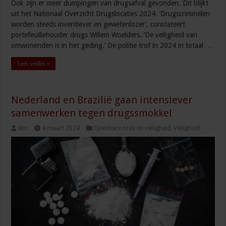
Ook zijn er meer dumpingen van drugsafval gevonden. Dit blijkt
uit het Nationaal Overzicht Drugslocaties 2024. ‘Drugscriminelen
worden steeds inventiever en gewetenlozer’, constateert
portefeuillehouder drugs Willem Woelders. ‘De veiligheid van
omwonenden is in het geding.’ De politie trof in 2024 in totaal …
Lees verder »
Nederland en Brazilië gaan intensiever
samenwerken tegen drugssmokkel
sbo
4 maart 2024
Openbare orde en veiligheid
,
Veiligheid