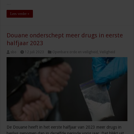
…
Lees verder »
Douane onderschept meer drugs in eerste
halfjaar 2023
sbo
12 juli 2023
Openbare orde en veiligheid
,
Veiligheid
De Douane heeft in het eerste halfjaar van 2023 meer drugs in
beslag genomen dan in dezelfde periode vorig jaar. Dat blijkt uit