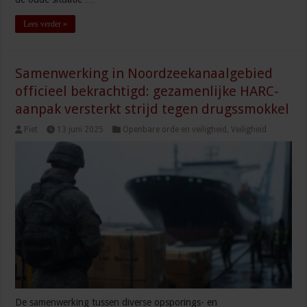
Lees verder »
Samenwerking in Noordzeekanaalgebied
officieel bekrachtigd: gezamenlijke HARC-
aanpak versterkt strijd tegen drugssmokkel
Piet
13 juni 2025
Openbare orde en veiligheid
,
Veiligheid
De samenwerking tussen diverse opsporings- en