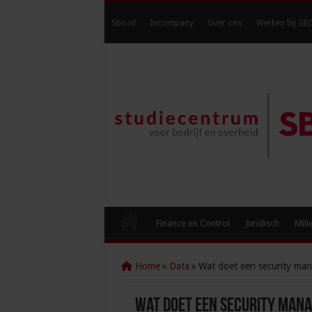
Sbo.nl
Incompany
Over ons
Werken bij SB
Finance en Control
Juridisch
Mili
Home
»
Data
»
Wat doet een security ma
Wat doet een security man