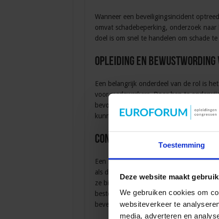
Wanneer een beveiligingsincident optreed
omvat schadebeperking, onderzoek naar h
doel is om snel te handelen om schade te 
Opleiding en bewustwording
Een belangrijk onderdeel van de rol is 
voor medewerkers. Door hen te onderwijze
bevorderen, verkleint de security manager
kunnen leiden.
Conclusie
Toestemming
Een security manager speelt een centrale 
als digitale bedrijfsaspecten. Door strat
Deze website maakt gebruik
ze bij aan het creëren van een veilige w
We gebruiken cookies om cont
besteden aan de beveiligingstrainingen 
websiteverkeer te analyseren
beveiligingshouding te versterken.
media, adverteren en analys