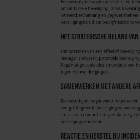
Een security manager coördineert en behee
omvat fysieke beveiliging, zoals bewaking
netwerkbescherming en gegevensbeheer. 
beveiligingsbeleid om bedrijfsrisico’s te v
Het strategische belang van 
Het opstellen van een effectief beveiliging
manager analyseert potentiële bedreiging
Regelmatige evaluaties en updates van het
tegen nieuwe dreigingen.
Samenwerken met andere af
Een security manager werkt nauw samen m
een geïntegreerde beveiligingsbenadering
cruciaal om ervoor te zorgen dat de gehel
beveiligingsincidenten.
Reactie en herstel bij incide