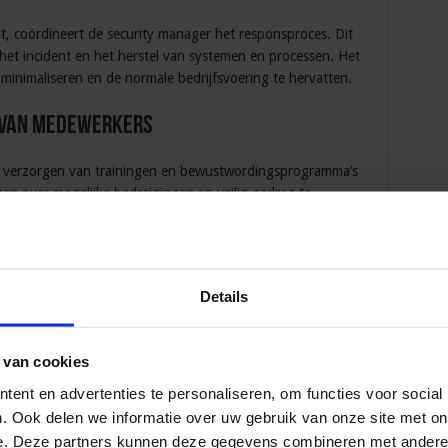
t, coördineert de security manager het responsproces. Dit
et incident en het herstel van systemen en processen. Het
minimaliseren en de normale bedrijfsvoering te hervatten.
 van medewerkers
het verzorgen van trainingen en bewustwordingsprogramma’s
n over mogelijke bedreigingen en veilig gedrag te
 de kans op menselijke fouten die tot beveiligingslekken
Details
rol in het waarborgen van de veiligheid van zowel fysieke
egisch beleid en samenwerking over afdelingen heen dragen
 van cookies
erkomgeving. Organisaties doen er goed aan aandacht te
ent en advertenties te personaliseren, om functies voor social
die security managers kunnen bieden om zo hun algehele
. Ook delen we informatie over uw gebruik van onze site met on
e. Deze partners kunnen deze gegevens combineren met andere i