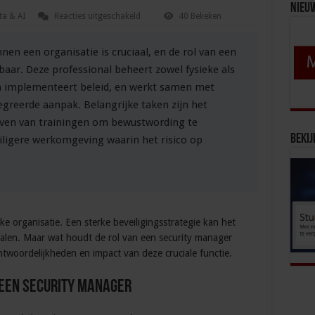
Nieu
voor
ta & AI
Reacties uitgeschakeld
40 Bekeken
Wat
doet
een
innen een organisatie is cruciaal, en de rol van een
security
manager?
aar. Deze professional beheert zowel fysieke als
 en implementeert beleid, en werkt samen met
egreerde aanpak. Belangrijke taken zijn het
even van trainingen om bewustwording te
Bekij
eiligere werkomgeving waarin het risico op
lke organisatie. Een sterke beveiligingsstrategie kan het
-falen. Maar wat houdt de rol van een security manager
antwoordelijkheden en impact van deze cruciale functie.
een security manager