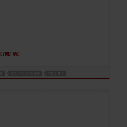
acywet AVG
ID
SECURITY MANAGER
VEILIGHEID