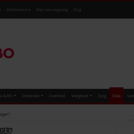
O
Klantenservice
Mijn Leeromgeving
Blog
eu & RO
Onderwijs
Overheid
Veiligheid
Zorg
Data
Vas
nager?
ager?