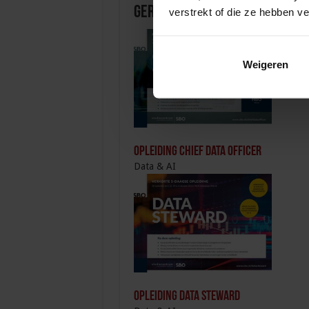
Gerelateerde Opleidingen en
verstrekt of die ze hebben v
Weigeren
Opleiding Chief Data Officer
Data & AI
Opleiding Data Steward