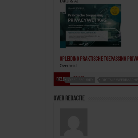
Data & AI
Opleiding Praktische toepassing Priv
Overheid
tweet
Delen
Tags
CYBER SECURITY
DIGITALE WEERBAARHE
Over redactie