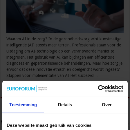
Waarom AI in de zorg? In de gezondheidszorg wint kunstmatige
intelligentie (AI) steeds meer terrein. Professionals staan voor de
uitdaging om AI-technologie op een verantwoorde manier te
integreren. Het gebruik van AI kan bijdragen aan efficiëntere
diagnoses en gepersonaliseerde behandelingen. Maar hoe zorg je
ervoor dat deze innovatie ethisch en doelgericht wordt ingezet?
Stappen voor implementatie van AI Het succesvol …
Lees verder »
Toestemming
Details
Over
Nieuwsbrief
Deze website maakt gebruik van cookies