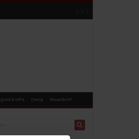
tgoed & Infra
Overig
Nieuwsbrief