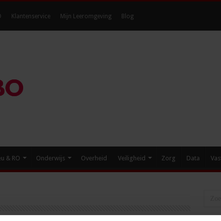
O
Klantenservice
Mijn Leeromgeving
Blog
eu & RO
Onderwijs
Overheid
Veiligheid
Zorg
Data
Vas