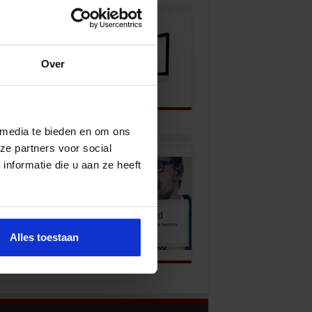
wsbrief
Over
 media te bieden en om ons
k onze opleidingen
ze partners voor social
nformatie die u aan ze heeft
Alles toestaan