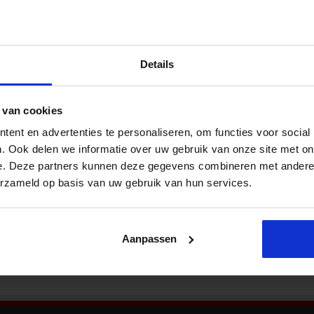
Nieu
veilig
de en veiligheid
,
Veiligheid
Algemene onveiligheidsgevoelens toegenomen
Details
vanaf 2021 na eerdere daling. Jonge vrouwen
voelen zich ruim twee keer zo vaak onveilig als
jonge mannen. Stedelingen voelen zich vaker
 van cookies
onveilig dan bewoners van het platteland. In
2025 zei 37 procent van de mensen zich in het
ent en advertenties te personaliseren, om functies voor social
Bekij
algemeen weleens onveilig te voelen. In 2019
. Ook delen we informatie over uw gebruik van onze site met on
was dat nog 33 procent. Ook in de eigen buurt
e. Deze partners kunnen deze gegevens combineren met andere i
erzameld op basis van uw gebruik van hun services.
Aanpassen