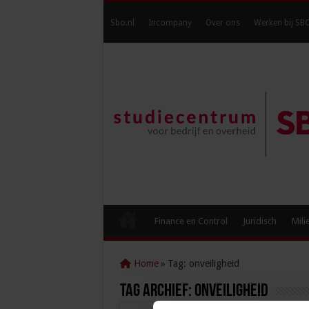
Sbo.nl
Incompany
Over ons
Werken bij SB
Finance en Control
Juridisch
Mili
Home
»
Tag:
onveiligheid
Tag Archief:
onveiligheid