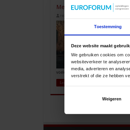
Meer mensen voelen zich on
redactie
3 maart 2026
Openbare or
Toestemming
Deze website maakt gebruik
We gebruiken cookies om cont
websiteverkeer te analyseren
media, adverteren en analys
voelen …
verstrekt of die ze hebben v
Lees verder »
Weigeren