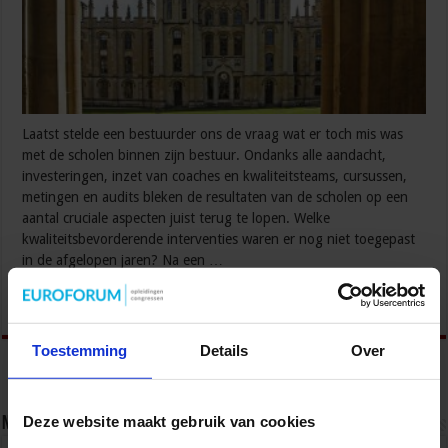
Laatst stelde een bestuurder ons de vraag wat er toch mis was
met de scholen binnen zijn bestuur. Ondanks alle aandacht,
investeringen, inzet van coaches en kwaliteitsteams, cursussen,
metingen en audits bleken de resultaten van de scholen op een
aantal cruciale aspecten juist terug te lopen. Welke
kwaliteitsbevorderende interventies waren er nog niet toegepast
in de afgelopen jaren? Na een …
Lees verder »
Toestemming
Details
Over
Deze website maakt gebruik van cookies
Nieuwsbrief