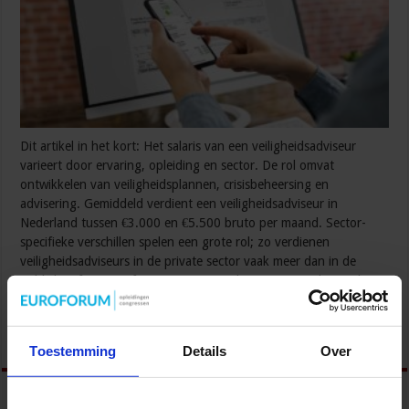
Dit artikel in het kort: Het salaris van een veiligheidsadviseur
varieert door ervaring, opleiding en sector. De rol omvat
ontwikkelen van veiligheidsplannen, crisisbeheersing en
advisering. Gemiddeld verdient een veiligheidsadviseur in
Nederland tussen €3.000 en €5.500 bruto per maand. Sector-
specifieke verschillen spelen een grote rol; zo verdienen
veiligheidsadviseurs in de private sector vaak meer dan in de
publieke of non-profit sector. Continu leren en specialiseren kan
carrièremogelijkheden en salaris positief beïnvloeden.
Lees verder »
Toestemming
Details
Over