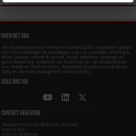
Over het SBO
Het Studiecentrum voor Bedrijf en Overheid (SBO) organiseert jaarlijks
zo’n 200 studiedagen en opleidingen over o.a. ruimtelijke ordening &
milieu, bestuur, verkeer & vervoer, sociale zekerheid, onderwijs en
gezondheidszorg. Onderdeel van Euroforum BV zijn Studiecentrum
voor Bedrijf en Overheid (SBO), Nederlands Instituut voor de Bouw
(NIB) en Secretary Management Instituut (SMI).
Volg ons via
Contact gegevens
Studiecentrum voor Bedrijf en Overheid
Postbus 845
5600 AV Eindhoven