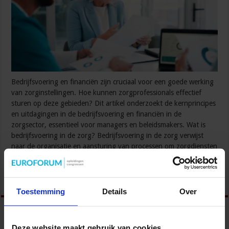
Bedrijfsvoering en financiën zijn cruciaal voor een goede werking
van zorginstellingen. Hoe kunnen zorgprofessionals effectief
sturen op deze gebieden? Dit artikel onderzoekt de kernprincipes
en uitdagingen in de bedrijfsvoering en financiën in de
zorgsector, essentieel voor managers en beleidsmakers. Wat is
bedrijfsvoering in de zorg? Bedrijfsvoering in de zorg verwijst
naar de organisatie en aansturing van processen om zorgdiensten
efficiënt …
Lees verder »
Toestemming
Details
Over
Deze website maakt gebruik van cookies