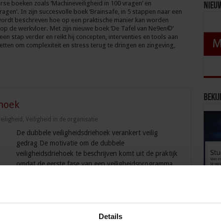
erse boeken zoals ‘Machineveiligheid in 100 vragen’ en
Nieu
vragen’. In zijn succesvolle boek ‘Brainsafe, in 5 stappen naar een
’ wordt beschreven hoe op een praktische manier kan worden
 op de werkvloer. Met zijn nieuwe boek ‘De Tafel van Ne9en©’
een stap verder en reikt hij concepten, interventies en tools aan
etten om complexiteit en stress terug te dringen en zingeving,
Bekij
hoek
eiligheid
,
Veiligheid in de organisatie
De dubbele veiligheidsdriehoek verankert veilig
gedrag De motivatie om de dubbele
veiligheidsdriehoek te beschrijven komt uit de praktijk
omdat de eerste fase van een veiligheidsprogramma
vaak een berg energie geeft maar daarna neemt de
energie af. Er wordt een nulmeting van de
rainingen in gang gezet. Het management is enthousiast, we
Details