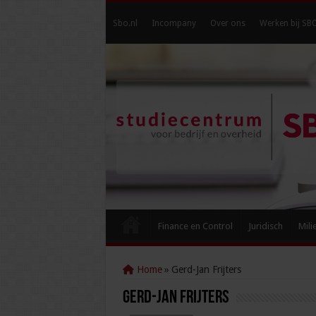
Sbo.nl
Incompany
Over ons
Werken bij SB
Finance en Control
Juridisch
Mili
Home
»
Gerd-Jan Frijters
Gerd-Jan Frijters