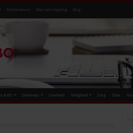
O
Klantenservice
Mijn Leeromgeving
Blog
eu & RO
Onderwijs
Overheid
Veiligheid
Zorg
Data
Vas