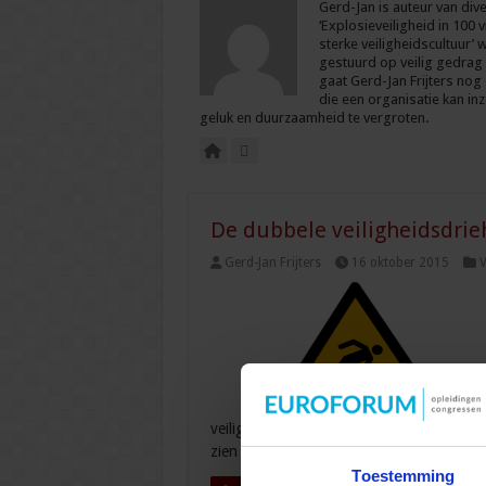
Gerd-Jan is auteur van div
‘Explosieveiligheid in 100 
sterke veiligheidscultuur
gestuurd op veilig gedrag
gaat Gerd-Jan Frijters nog 
die een organisatie kan inz
geluk en duurzaamheid te vergroten.
De dubbele veiligheidsdrie
Gerd-Jan Frijters
16 oktober 2015
V
veiligheidscultuur gedaan en er worden t
zien allerhande activiteiten ontstaan …
Toestemming