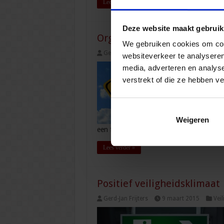
Lees verder »
Deze website maakt gebruik
Organiseren van veilig we
We gebruiken cookies om cont
Gerd-Jan Frijters
28 september 2015
websiteverkeer te analyseren
media, adverteren en analys
verstrekt of die ze hebben v
Weigeren
een fabriek waar grote koperen delen w
Lees verder »
Positief veiligheidsklimaat
Gerd-Jan Frijters
9 maart 2015
Veil