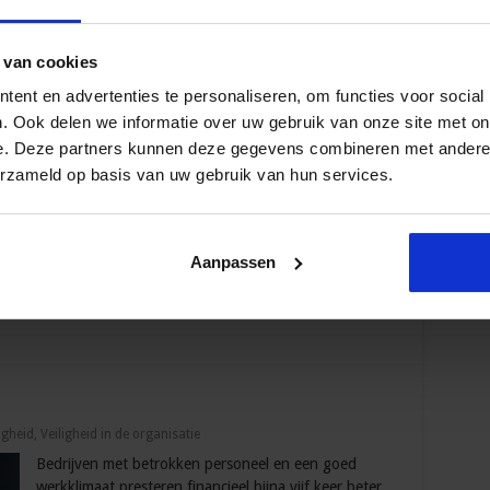
 van cookies
rkende teams
ent en advertenties te personaliseren, om functies voor social
Veiligheid
,
Veiligheid in de organisatie
. Ook delen we informatie over uw gebruik van onze site met on
De optelsom van het veiligheidsgedrag van alle
e. Deze partners kunnen deze gegevens combineren met andere i
mensen in een organisatie is de veiligheidscultuur. Een
erzameld op basis van uw gebruik van hun services.
tussenstap om bij veiligheidscultuur te komen, is het
team waarin de medewerker actief is. In deze blog
bekijken we veiligheid op teamniveau. Anekdote Ik
sprak een paar jaar geleden een machinebediende in
Aanpassen
orden gegoten. De man was een kei …
igheid
,
Veiligheid in de organisatie
Bedrijven met betrokken personeel en een goed
werkklimaat presteren financieel bijna vijf keer beter