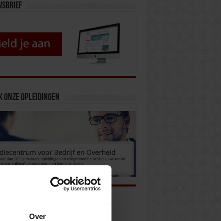
wsbrief
k onze opleidingen
Over