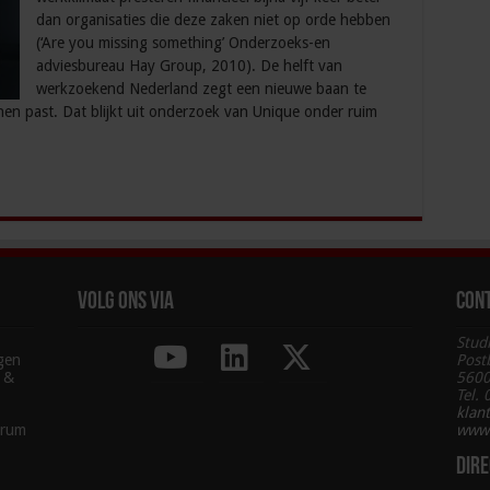
dan organisaties die deze zaken niet op orde hebben
(‘Are you missing something’ Onderzoeks-en
adviesbureau Hay Group, 2010). De helft van
werkzoekend Nederland zegt een nieuwe baan te
 hen past. Dat blijkt uit onderzoek van Unique onder ruim
Volg ons via
Con
Stud
agen
Post
g &
5600
Tel.
klan
trum
www.
Dire