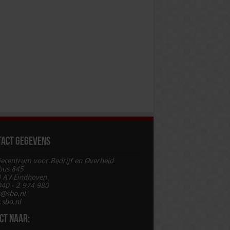
tact gegevens
iecentrum voor Bedrijf en Overheid
bus 845
 AV Eindhoven
 040 - 2 974 980
t@sbo.nl
sbo.nl
ct naar: