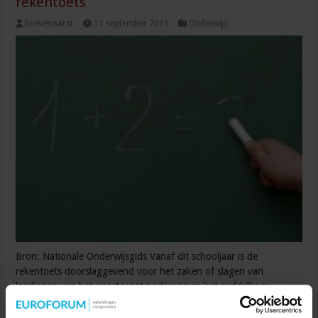
rekentoets
hoevenaarsr
11 september 2015
Onderwijs
Bron: Nationale Onderwijsgids Vanaf dit schooljaar is de
rekentoets doorslaggevend voor het zaken of slagen van
leerlingen van het voortgezet onderwijs en het middelbaar
beroepsonderwijs (mbo). Definitieve cijfers over hoe de toets
afgelopen voorjaar is gemaakt blijven echter nog steeds uit. De