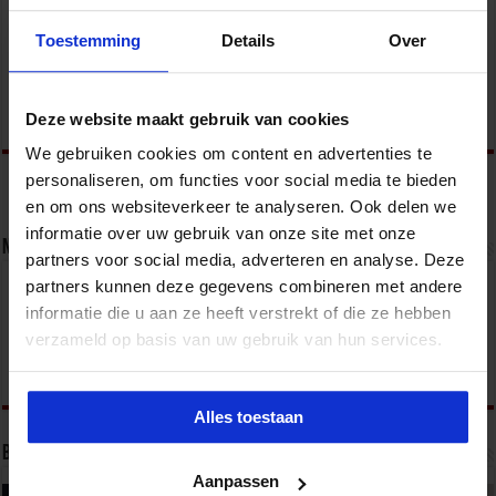
toets zou tot toenemende spanningen op het Binnenhof leiden,
Toestemming
Details
Over
aldus De Telegraaf. PvdA-Kamerlid Jadnanansing is bezig een
telefonie-ronde …
Lees verder »
Deze website maakt gebruik van cookies
We gebruiken cookies om content en advertenties te
personaliseren, om functies voor social media te bieden
en om ons websiteverkeer te analyseren. Ook delen we
informatie over uw gebruik van onze site met onze
Nieuwsbrief
partners voor social media, adverteren en analyse. Deze
partners kunnen deze gegevens combineren met andere
informatie die u aan ze heeft verstrekt of die ze hebben
verzameld op basis van uw gebruik van hun services.
Alles toestaan
Bekijk onze opleidingen
Aanpassen