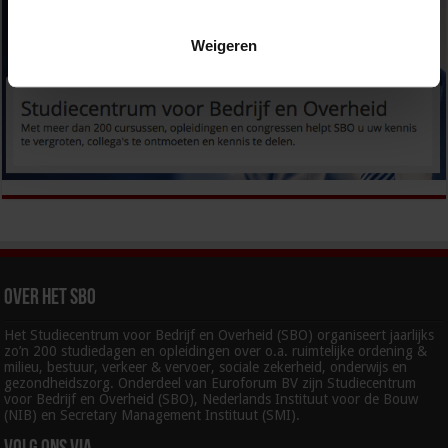
Weigeren
Over het SBO
Het Studiecentrum voor Bedrijf en Overheid (SBO) organiseert jaarlijks
zo’n 200 studiedagen en opleidingen over o.a. ruimtelijke ordening &
milieu, bestuur, verkeer & vervoer, sociale zekerheid, onderwijs en
gezondheidszorg. Onderdeel van Euroforum BV zijn Studiecentrum
voor Bedrijf en Overheid (SBO), Nederlands Instituut voor de Bouw
(NIB) en Secretary Management Instituut (SMI).