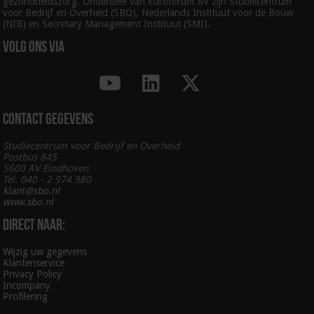
gezondheidszorg. Onderdeel van Euroforum BV zijn Studiecentrum
voor Bedrijf en Overheid (SBO), Nederlands Instituut voor de Bouw
(NIB) en Secretary Management Instituut (SMI).
Volg ons via
Contact gegevens
Studiecentrum voor Bedrijf en Overheid
Postbus 845
5600 AV Eindhoven
Tel. 040 - 2 974 980
klant@sbo.nl
www.sbo.nl
Direct naar:
Wijzig uw gegevens
Klantenservice
Privacy Policy
Incompany
Profilering