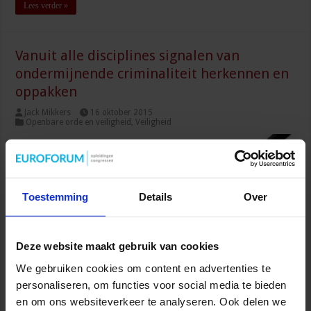
Lees verder »
Vanuit alle disciplines signalen van
ondermijnende criminaliteit herkennen en
oppakken
Jack Mikkers
16 oktober 2015
Openbare orde en veiligheid
,
Veiligheid
Toestemming
Details
Over
Deze website maakt gebruik van cookies
We gebruiken cookies om content en advertenties te
personaliseren, om functies voor social media te bieden
Jack Mikkers, burgemeester van gemeente Veldhoven, is sinds
en om ons websiteverkeer te analyseren. Ook delen we