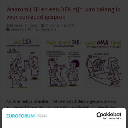
Waarom LSD en een OEN zijn, van belang is
voor een goed gesprek
Janneke van Loon
21 september 2015
Onderwijs
,
Primair Onderwijs
Als IB’er heb je te maken met veel verschillende gespreksrollen;
adviseren, begeleiden, coördineren, bemiddelen, signaleren en
ondersteunen. In elke rol wordt er net iets anders van je verwacht
maar de basis blijft hetzelfde: luisteren, samenvatten en
doorvragen. Ook jezelf open en eerlijk opstellen en nieuwsgierig