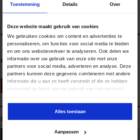
zijn helpen bij een goed gesprek…. Dan kan het niet meer
Toestemming
Details
Over
misgaan! We weten allemaal …
Lees verder »
Deze website maakt gebruik van cookies
We gebruiken cookies om content en advertenties te
personaliseren, om functies voor social media te bieden
en om ons websiteverkeer te analyseren. Ook delen we
informatie over uw gebruik van onze site met onze
Nieuwsbrief
partners voor social media, adverteren en analyse. Deze
partners kunnen deze gegevens combineren met andere
informatie die u aan ze heeft verstrekt of die ze hebben
verzameld op basis van uw gebruik van hun services.
Alles toestaan
Bekijk onze opleidingen
Aanpassen