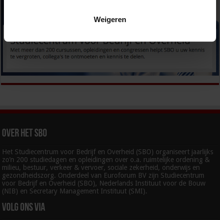
Weigeren
Over het SBO
Het Studiecentrum voor Bedrijf en Overheid (SBO) organiseert jaarlijks
zo’n 200 studiedagen en opleidingen over o.a. ruimtelijke ordening &
milieu, bestuur, verkeer & vervoer, sociale zekerheid, onderwijs en
gezondheidszorg. Onderdeel van Euroforum BV zijn Studiecentrum
voor Bedrijf en Overheid (SBO), Nederlands Instituut voor de Bouw
(NIB) en Secretary Management Instituut (SMI).
Volg ons via