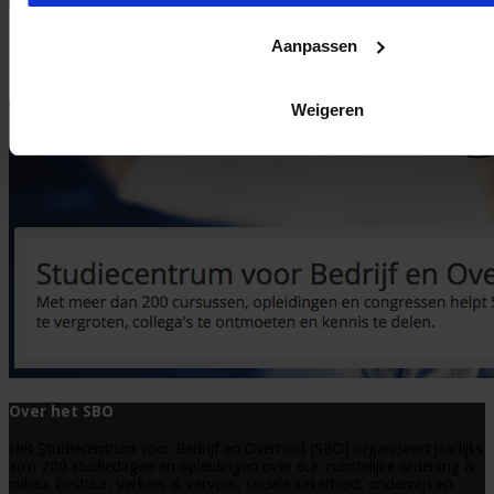
Aanpassen
Bekijk onze opleidingen
Weigeren
Over het SBO
Het Studiecentrum voor Bedrijf en Overheid (SBO) organiseert jaarlijks
zo’n 200 studiedagen en opleidingen over o.a. ruimtelijke ordening &
milieu, bestuur, verkeer & vervoer, sociale zekerheid, onderwijs en