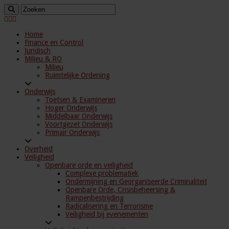
Home
Finance en Control
Juridisch
Milieu & RO
Milieu
Ruimtelijke Ordening
Onderwijs
Toetsen & Examineren
Hoger Onderwijs
Middelbaar Onderwijs
Voortgezet Onderwijs
Primair Onderwijs
Overheid
Veiligheid
Openbare orde en veiligheid
Complexe problematiek
Ondermijning en Georganiseerde Criminaliteit
Openbare Orde, Crisisbeheersing &
Rampenbestrijding
Radicalisering en Terrorisme
Veiligheid bij evenementen