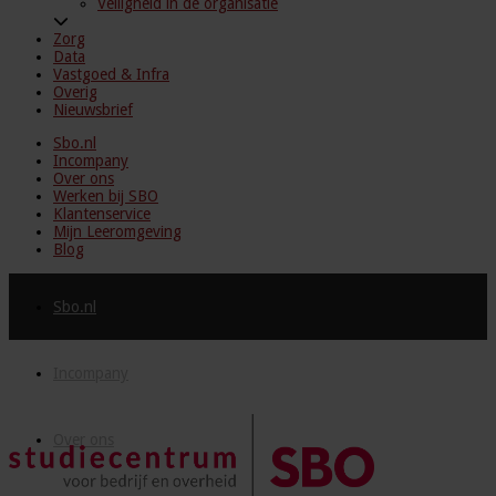
Veiligheid in de organisatie
Zorg
Data
Vastgoed & Infra
Overig
Nieuwsbrief
Sbo.nl
Incompany
Over ons
Werken bij SBO
Klantenservice
Mijn Leeromgeving
Blog
Sbo.nl
Incompany
Over ons