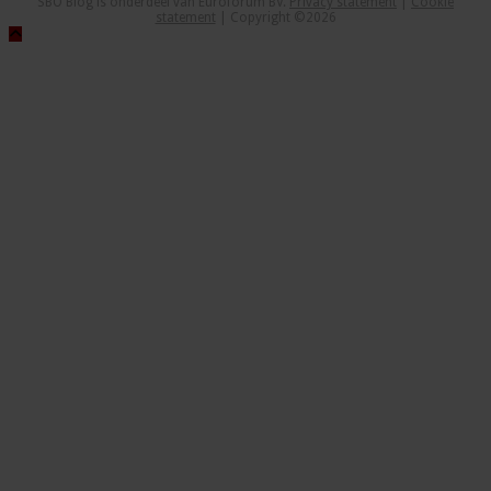
SBO Blog is onderdeel van Euroforum BV.
Privacy statement
|
Cookie
statement
| Copyright ©2026