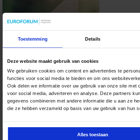
Toestemming
Details
Beleid wordt niet meer achter het bureau gemaakt, maar in
samenspraak met belanghebbenden zoals inwoners, organisaties,
Deze website maakt gebruik van cookies
instellingen en andere gemeenten en overheden. Dit geldt ook voor
de opgaven en uitdagingen binnen het sociaal domein. De meer
We gebruiken cookies om content en advertenties te persona
klassieke rol van de beleidsadviseur evolueert daarbij van
functies voor social media te bieden en om ons websiteverke
vakdeskundige beleidsmaker naar regisseur en verbinder. Peter Paul
Doodkorte, senioradviseur bij Vondel & Nassau en Regiadviseur …
Ook delen we informatie over uw gebruik van onze site met 
voor social media, adverteren en analyse. Deze partners ku
Lees verder »
gegevens combineren met andere informatie die u aan ze heef
die ze hebben verzameld op basis van uw gebruik van hun s
Nieuwsbrief
Alles toestaan