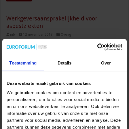
Werkgeversaansprakelijkheid voor
asbestziekten
nib
12 november 2013
Overig
Toestemming
Details
Over
Deze website maakt gebruik van cookies
We gebruiken cookies om content en advertenties te
Aansprakelijkheid van de werkgever voor asbestziekten is een
personaliseren, om functies voor social media te bieden
lastige kwestie. Wie moet wat bewijzen? Hoe schat je je kans op
en om ons websiteverkeer te analyseren. Ook delen we
succes in? In deze bijdrage zal ik aan de hand van een recent
informatie over uw gebruik van onze site met onze
arrest van het Gerechtshof Den Haag[1] uitleggen hoe zulke
partners voor social media, adverteren en analyse. Deze
aansprakelijkheid in elkaar steekt. Werknemer X heeft van ...
partners kunnen deze gegevens combineren met andere