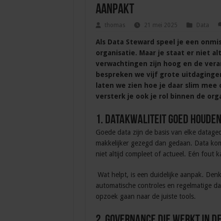
aanpakt
thomas
21 mei 2025
Data
Als Data Steward speel je een onmi
organisatie. Maar je staat er niet al
verwachtingen zijn hoog en de vera
bespreken we vijf grote uitdagingen
laten we zien hoe je daar slim mee 
versterk je ook je rol binnen de org
1. Datakwaliteit goed houde
Goede data zijn de basis van elke dataged
makkelijker gezegd dan gedaan. Data kome
niet altijd compleet of actueel. Eén fout 
Wat helpt, is een duidelijke aanpak. Den
automatische controles en regelmatige da
opzoek gaan naar de juiste tools.
2. Governance die werkt in d