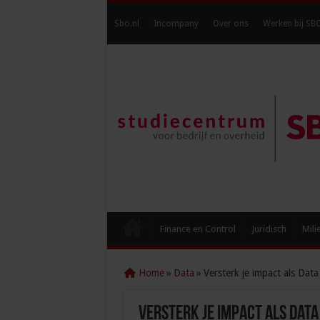
Sbo.nl
Incompany
Over ons
Werken bij SB
Finance en Control
Juridisch
Mili
Home
»
Data
»
Versterk je impact als Dat
Versterk je impact als Data 