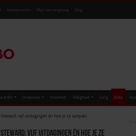
O
Klantenservice
Mijn Leeromgeving
Blog
eu & RO
Onderwijs
Overheid
Veiligheid
Zorg
Data
Vas
a Steward: vijf uitdagingen én hoe je ze aanpakt
Steward: vijf uitdagingen én hoe je ze