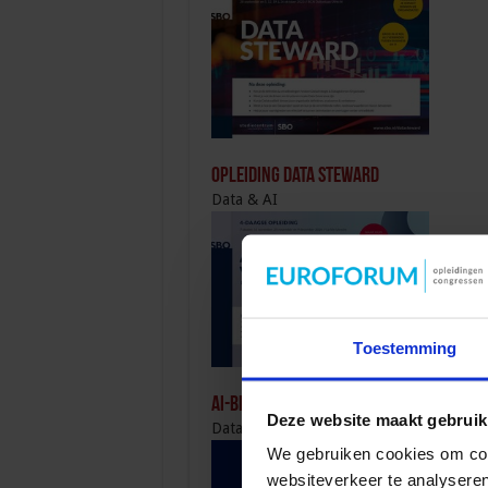
Opleiding Data Steward
Data & AI
Toestemming
AI-beleid opstellen voor jouw organis
Deze website maakt gebruik
Data & AI
We gebruiken cookies om cont
websiteverkeer te analyseren