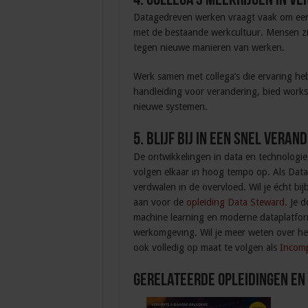
4. Collega’s meekrijgen in v
Datagedreven werken vraagt vaak om een 
met de bestaande werkcultuur. Mensen z
tegen nieuwe manieren van werken.
Werk samen met collega’s die ervaring he
handleiding voor verandering, bied work
nieuwe systemen.
5. Blijf bij in een snel vera
De ontwikkelingen in data en technologi
volgen elkaar in hoog tempo op. Als Data 
verdwalen in de overvloed. Wil je écht bij
aan voor de
opleiding Data Steward
. Je 
machine learning en moderne dataplatforms
werkomgeving. Wil je meer weten over 
ook volledig op maat te volgen als
Incomp
Gerelateerde Opleidingen en