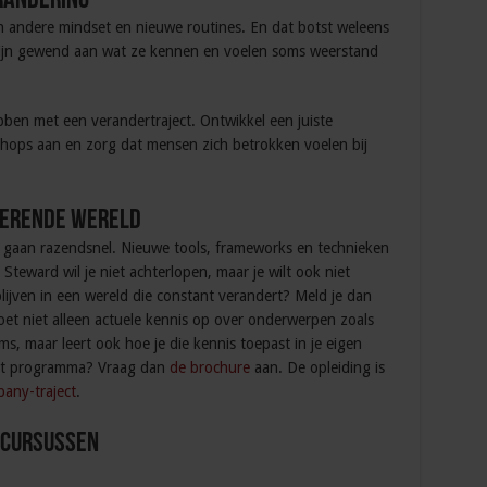
erandering
andere mindset en nieuwe routines. En dat botst weleens
ijn gewend aan wat ze kennen en voelen soms weerstand
bben met een verandertraject. Ontwikkel een juiste
shops aan en zorg dat mensen zich betrokken voelen bij
nderende wereld
e gaan razendsnel. Nieuwe tools, frameworks en technieken
Steward wil je niet achterlopen, maar je wilt ook niet
blijven in een wereld die constant verandert? Meld je dan
doet niet alleen actuele kennis op over onderwerpen zoals
, maar leert ook hoe je die kennis toepast in je eigen
het programma? Vraag dan
de brochure
aan. De opleiding is
any-traject
.
 Cursussen