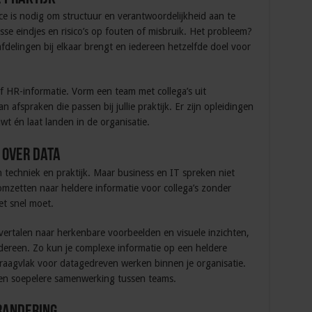
 is nodig om structuur en verantwoordelijkheid aan te
se eindjes en risico’s op fouten of misbruik. Het probleem?
 afdelingen bij elkaar brengt en iedereen hetzelfde doel voor
f HR-informatie. Vorm een team met collega’s uit
 afspraken die passen bij jullie praktijk. Er zijn opleidingen
wt én laat landen in de organisatie.
 over data
 techniek en praktijk. Maar business en IT spreken niet
 omzetten naar heldere informatie voor collega’s zonder
et snel moet.
 vertalen naar herkenbare voorbeelden en visuele inzichten,
edereen. Zo kun je complexe informatie op een heldere
raagvlak voor datagedreven werken binnen je organisatie.
een soepelere samenwerking tussen teams.