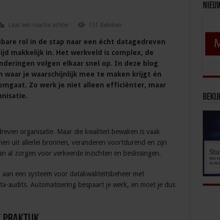
Nieu
Laat een reactie achter
151 Bekeken
sbare rol in de stap naar een écht datagedreven
tijd makkelijk in. Het werkveld is complex, de
nderingen volgen elkaar snel op. In deze blog
 waar je waarschijnlijk mee te maken krijgt én
omgaat. Zo werk je niet alleen efficiënter, maar
anisatie.
Bekij
n
reven organisatie. Maar die kwaliteit bewaken is vaak
n uit allerlei bronnen, veranderen voortdurend en zijn
kan al zorgen voor verkeerde inzichten en beslissingen.
k aan een systeem voor datakwaliteitsbeheer met
ta-audits. Automatisering bespaart je werk, en moet je dus
e praktijk