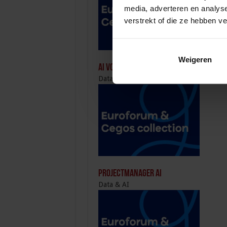
media, adverteren en analys
verstrekt of die ze hebben v
Weigeren
AI voor HR
Data & AI
Projectmanager AI
Data & AI