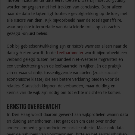
moeten inzichten uit data eerst toetsen. Daarbij moet zorgvuldig
worden omgegaan met het trekken van conclusies. Door alleen
naar de data te kijken ligt foutieve gevolgtrekking op de loer, met
alle risico’s van dien. Kijk bijvoorbeeld naar de toeslagenaffaire,
waar onjuiste interpretatie van data leidde tot – op z’n zachts
gezegd -onjuist beleid.
Ook bij gebiedsontwikkeling zijn er risico’s wanneer alleen naar de
data gekeken wordt. In de
Leefbarometer
wordt bijvoorbeeld een
verband gelegd tussen het aandeel niet-Westerse migranten en
een verslechtering van de leefbaarheid in wijken. In de praktijk
zijn er waarschijnlijk tussenliggende variabelen (zoals sociaal-
economische klasse) die een betere verklaring bieden voor de
relaties. Statistisch kloppen de verbanden, maar duiding en
kennis van de wijk zijn nodig om tot echte inzichten te komen.
Ernstig overgewicht
In Den Haag wordt daarom gewerkt aan wijkprofielen waarin data
en duiding samenkomen. Het gaat dan om data over onder
andere armoede, gezondheid en sociale cohesie. Maar ook data
over de nabijheid van voorzieningen, hitte en het aantal inbraken