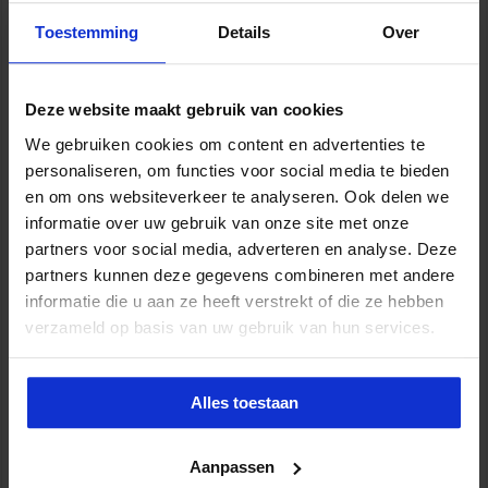
Toestemming
Details
Over
Maak data binnen jouw organisatie
optimaal beschikbaar
Deze website maakt gebruik van cookies
Bij de
opleiding Datamanagement
hoor je hoe je data op
We gebruiken cookies om content en advertenties te
een goede en veilige manier beschikbaar en inzichtelijk
personaliseren, om functies voor social media te bieden
maakt.
Je leert hoe je kansen van data benut en
en om ons websiteverkeer te analyseren. Ook delen we
écht waarde creëert
. De opleiding is speciaal
informatie over uw gebruik van onze site met onze
ontwikkeld voor de publieke sector. Meer informatie?
partners voor social media, adverteren en analyse. Deze
partners kunnen deze gegevens combineren met andere
informatie die u aan ze heeft verstrekt of die ze hebben
Bekijk de opleiding
.
verzameld op basis van uw gebruik van hun services.
Gerelateerde Opleidingen en Cursussen
Alles toestaan
Aanpassen