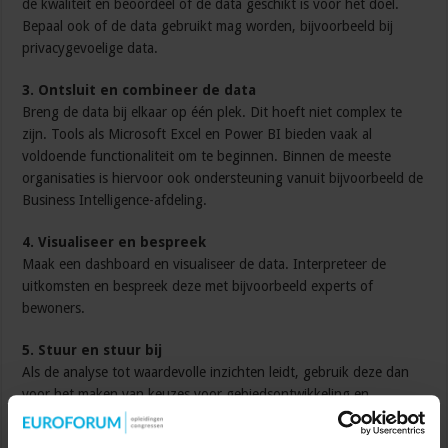
de kwaliteit en beoordeel of de data geschikt is voor het doel.
Bepaal ook of de data gebruikt mag worden, bijvoorbeeld bij
privacygevoelige data.
3. Ontsluit en combineer de data
Breng de data bij elkaar op één plek. Dit hoeft niet complex te
zijn. Tools als Microsoft Excel en Power BI bieden vaak al
voldoende functionaliteit om te beginnen. Binnen de meeste
organisaties is hiervoor ook ondersteuning vanuit bijvoorbeeld de
Business Intelligence-afdeling.
4. Visualiseer en bespreek
Maak een dashboard en visualiseer de data. Interpreteer de
uitkomsten en bespreek deze met bijvoorbeeld experts of
bewoners.
5. Stuur en stuur bij
Als de analyse tot waardevolle inzichten leidt, gebruik deze dan
voor het maken van keuzes voor gebiedsontwikkeling en
leefbaarheidsbeleid. Stuur vervolgens op de data, meet het effect
en stuur bij.