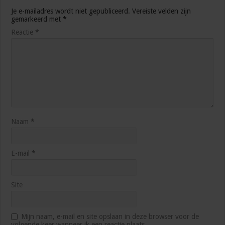
Je e-mailadres wordt niet gepubliceerd.
Vereiste velden zijn
gemarkeerd met
*
Reactie
*
Naam
*
E-mail
*
Site
Mijn naam, e-mail en site opslaan in deze browser voor de
volgende keer wanneer ik een reactie plaats.