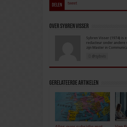
tweet
Delen
Over Sybren Visser
Sybren Visser (1974) is e
redacteur onder andere 
zijn Master in Communica
@sybvis
Gerelateerde Artikelen
Alles over subsidie met
Van f