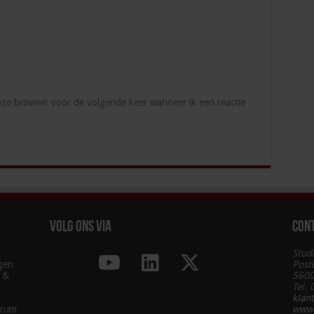
deze browser voor de volgende keer wanneer ik een reactie
Volg ons via
Con
Stud
agen
Post
g &
5600
Tel.
klan
trum
www.