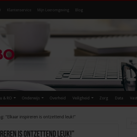
O
Klantenservice
Mijn Leeromgeving
Blog
eu & RO
Onderwijs
Overheid
Veiligheid
Zorg
Data
Vas
g: “Elkaar inspireren is ontzettend leuk!”
ireren is ontzettend leuk!”