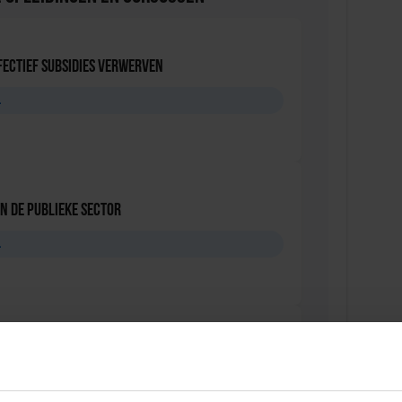
fectief subsidies verwerven
L
n de publieke sector
L
troller Opleiding
L