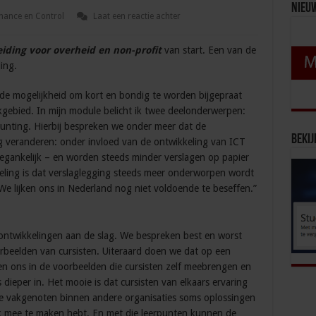
Nieu
nance en Control
Laat een reactie achter
eiding voor overheid en non-profit
van start. Een van de
ing.
s de mogelijkheid om kort en bondig te worden bijgepraat
kgebied. In mijn module belicht ik twee deelonderwerpen:
unting. Hierbij bespreken we onder meer dat de
Bekij
g veranderen: onder invloed van de ontwikkeling van ICT
oegankelijk – en worden steeds minder verslagen op papier
eling is dat verslaglegging steeds meer onderworpen wordt
 We lijken ons in Nederland nog niet voldoende te beseffen.”
ntwikkelingen aan de slag. We bespreken best en worst
rbeelden van cursisten. Uiteraard doen we dat op een
n ons in de voorbeelden die cursisten zelf meebrengen en
s dieper in. Het mooie is dat cursisten van elkaars ervaring
hoe vakgenoten binnen andere organisaties soms oplossingen
k mee te maken hebt. En met die leerpunten kunnen de