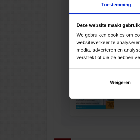
Toestemming
Deze website maakt gebruik
Opleiding Co
We gebruiken cookies om cont
websiteverkeer te analyseren
FINANCIEE
media, adverteren en analys
verstrekt of die ze hebben v
Weigeren
Opleiding Da
FINANCIEE