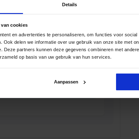
Details
 van cookies
ntroller in de Zorg
ent en advertenties te personaliseren, om functies voor social
. Ook delen we informatie over uw gebruik van onze site met on
L
e. Deze partners kunnen deze gegevens combineren met andere i
erzameld op basis van uw gebruik van hun services.
Aanpassen
ta-analyse in finance
L