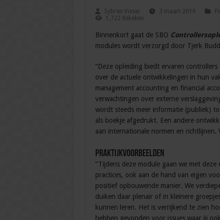
Sybren Visser
3 maart 2016
Fi
1,722 Bekeken
Binnenkort gaat de SBO
Controllersopl
modules wordt verzorgd door Tjerk Budd
“Deze opleiding biedt ervaren controller
over de actuele ontwikkelingen in hun va
management accounting en financial acco
verwachtingen over externe verslaggevin
wordt steeds meer informatie (publiek) t
als boekje afgedrukt. Een andere ontwikk
aan internationale normen en richtlijnen.
Praktijkvoorbeelden
“Tijdens deze module gaan we met deze o
practices, ook aan de hand van eigen voo
positief opbouwende manier. We verdiepe
duiken daar plenair of in kleinere groepje
kunnen leren. Het is verrijkend te zien 
hebben gevonden voor issues waar jij oo