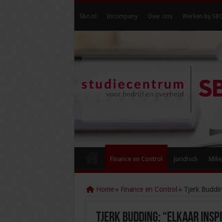
Sbo.nl
Incompany
Over ons
Werken bij SB
Finance en Control
Juridisch
Mili
Home
»
Finance en Control
»
Tjerk Buddin
Tjerk Budding: “Elkaar insp