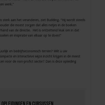
gen werk.”
 is sterk aan het veranderen, ziet Budding. “Hij wordt steeds
ouder die moest zorgen dat alles netjes in de boeken
rhand van de directie. Het is ontzettend leuk om in dat
selen en inspiratie van elkaar op te doen!”
uurlijk en bedrijfseconomisch terrein? Wilt u uw
ompacte en interactieve wijze inzicht krijgen in de meest
ken voor de non-profict sector? Dan is deze opleiding
 Opleidingen en Cursussen