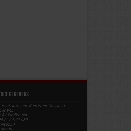
tact gegevens
iecentrum voor Bedrijf en Overheid
bus 845
 AV Eindhoven
 040 - 2 974 980
t@sbo.nl
sbo.nl