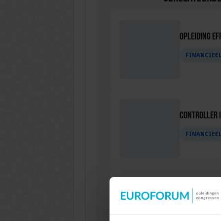
Opleiding Ef
FINANCIEE
Controller i
FINANCIEE
Business Con
FINANCIEE