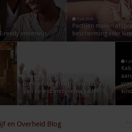
9 juli 2026
Partijen maken afspra
I-ready onderwijs
bescherming voor kin
6 ju
Kab
7 juli 2026
Kabinet versterkt de lokale
aan
democratie en uitvoerbaarheid
vro
van beleid met nieuw kader
kin
jf en Overheid Blog