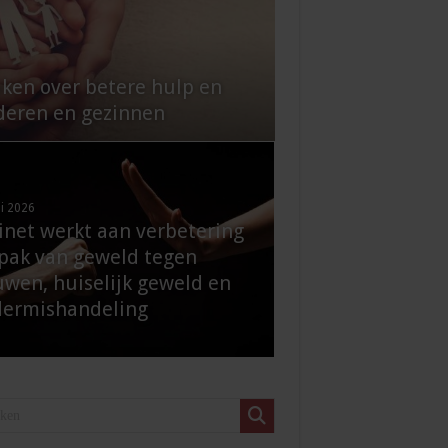
ken over betere hulp en
deren en gezinnen
li 2026
inet werkt aan verbetering
pak van geweld tegen
uwen, huiselijk geweld en
dermishandeling