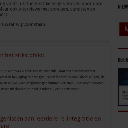
log vindt u actuele artikelen geschreven door onze
Nieu
Maar ook interviews met sprekers, cursisten en
ers.
is waar wij voor staan.
 het stikstofslot
Bekij
atuur en bouw Nederland wil vooruit. Daarom presenteert het
er in beweging te brengen. Zodat boeren duidelijkheid krijgen, de
ouwen en we weer vergunningen kunnen verlenen. Daarvoor moeten
er meer uit doelen op bedrijfsniveau, een norm voor …
genissen aan: eerdere re-integratie en
mere