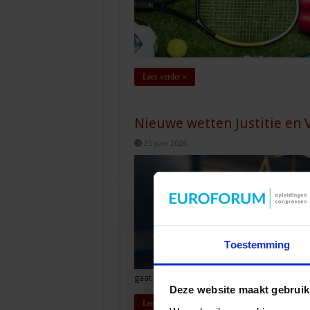
Lees verder »
Nieuwe wetten Justitie en V
25 juni 2026
Toestemming
gaat naar 8 jaar De maximale gevangenisstra
Deze website maakt gebruik
Lees verder »