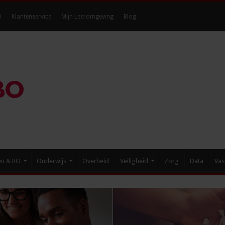
O
Klantenservice
Mijn Leeromgeving
Blog
eu & RO
Onderwijs
Overheid
Veiligheid
Zorg
Data
Vas