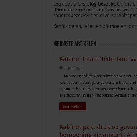
Leuk dat u ons blog bezoekt. Op dit b
docenten en experts uit ons netwerk. 
congresbezoekers en diverse whitepap
Kennis delen, leren en ontmoeten, dat 
Nieuwste artikelen
Kabinet haalt Nederland van
29 juni 2026
Met stevig pakket weer ruimte voor boer, n
kabinet een maatregelenpakket om Nederland we
natuur zich herstelt, bouwers weer kunnen b
alle sectoren leveren. Het pakket bestaat ond
Lees verder »
Kabinet pakt druk op gevan
heropening gevangenis Al