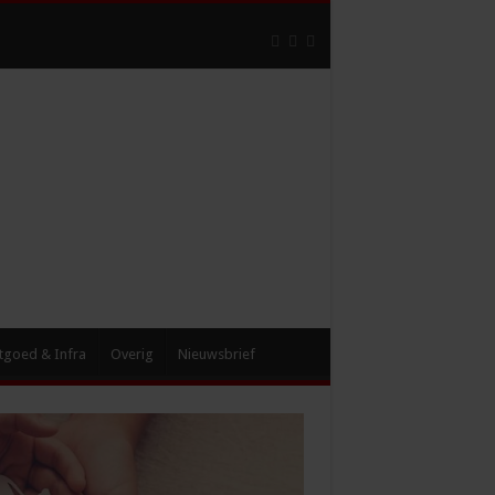
tgoed & Infra
Overig
Nieuwsbrief