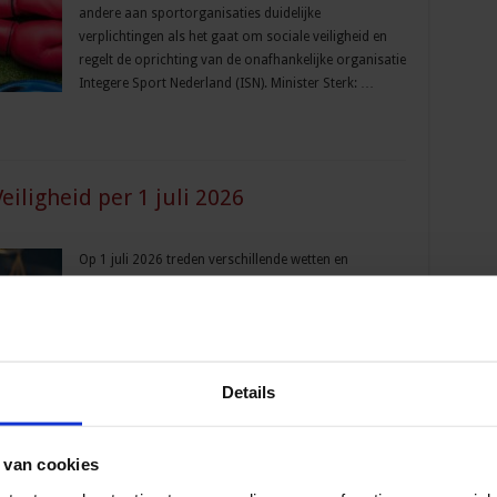
andere aan sportorganisaties duidelijke
verplichtingen als het gaat om sociale veiligheid en
regelt de oprichting van de onafhankelijke organisatie
Integere Sport Nederland (ISN). Minister Sterk: …
eiligheid per 1 juli 2026
Op 1 juli 2026 treden verschillende wetten en
maatregelen in werking op het terrein van Justitie en
Veiligheid. Zo krijgen meer functies binnen het
Openbaar Ministerie (OM) een VOG-verplichting, start
het Centraal Justitieel Incassobureau (CJIB) een pilot
met gratis betalingsherinneringen en wordt de
Details
maximale straf in de Wet wapens en munitie
verdubbeld. Maximumstraf Wet wapens en munitie
f voor het …
 van cookies