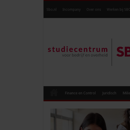
Sbo.nl
Incompany
Over ons
Werken bij SB
Finance en Control
Juridisch
Mili