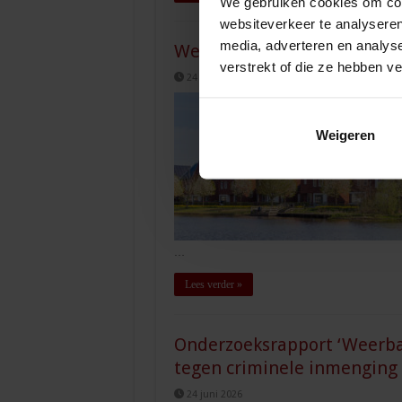
We gebruiken cookies om cont
websiteverkeer te analyseren
media, adverteren en analys
Wet Versterking regie volks
verstrekt of die ze hebben v
24 juni 2026
Weigeren
…
Lees verder »
Onderzoeksrapport ‘Weerba
tegen criminele inmenging
24 juni 2026