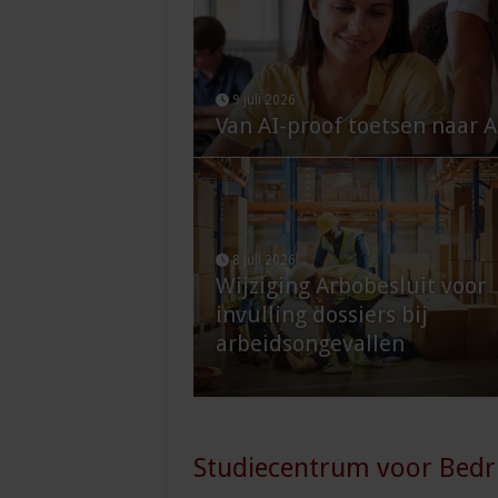
9 juli 2026
Van AI-proof toetsen naar A
8 juli 2026
Wijziging Arbobesluit voor
invulling dossiers bij
arbeidsongevallen
Studiecentrum voor Bedri