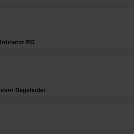
ördinator PO
ntern Begeleider