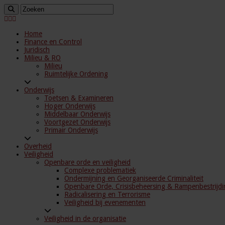
Home
Finance en Control
Juridisch
Milieu & RO
Milieu
Ruimtelijke Ordening
Onderwijs
Toetsen & Examineren
Hoger Onderwijs
Middelbaar Onderwijs
Voortgezet Onderwijs
Primair Onderwijs
Overheid
Veiligheid
Openbare orde en veiligheid
Complexe problematiek
Ondermijning en Georganiseerde Criminaliteit
Openbare Orde, Crisisbeheersing & Rampenbestrijdi
Radicalisering en Terrorisme
Veiligheid bij evenementen
Veiligheid in de organisatie