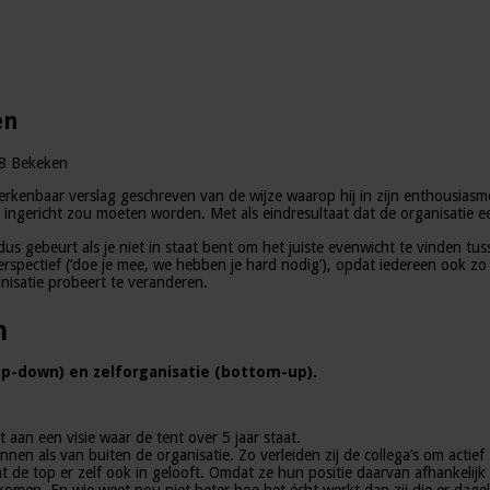
en
8 Bekeken
erkenbaar verslag geschreven van de wijze waarop hij in zijn enthousiasme
ingericht zou moeten worden. Met als eindresultaat dat de organisatie een
s gebeurt als je niet in staat bent om het juiste evenwicht te vinden tussen
perspectief (‘doe je mee, we hebben je hard nodig’), opdat iedereen ook z
anisatie probeert te veranderen.
m
op-down) en zelforganisatie (bottom-up).
 aan een visie waar de tent over 5 jaar staat.
innen als van buiten de organisatie. Zo verleiden zij de collega’s om actie
de top er zelf ook in gelooft. Omdat ze hun positie daarvan afhankelijk s