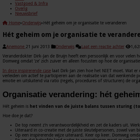
Vastgoed & Infra
Overig
Nieuwsbrief
Home
»
Onderwijs
»
Hét geheim om je organisatie te veranderen
Hét geheim om je organisatie te verander
Anemone
21 juni 2013
Onderwijs
Laat een reactie achter
1,62
Veranderdokter Dirk-Jan de Bruijn heeft een persoonlijk en voor velen h
Domweg omdat ‘ze’ zich zuiver en alleen focusten op hoe de organisatie 
In deze inspirerende case
laat Dirk-Jan zien hoe het NIET moet. Wat er du
verleiden om actief te participeren aan de realisatie van dat wenkende 
emotie en uitsluitend via ratio (regels, procedures of structuren) de org
Organisatie verandering: hét gehei
Hét geheim is
het vinden van de juiste balans tussen sturing (t
Hoe doe je dat?
De top neemt z’n verantwoordelijkheid en zet de kaders uit. Werkt
Uiteraard in co-creatie met de juiste sleutelpersonen, zowel van b
Op een inspirerende wijze uiteraard. Keer op keer. Domweg omdat 