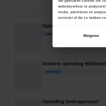
We gebruiken cookies om cont
websiteverkeer te analyseren
G
media, adverteren en analys
verstrekt of die ze hebben v
Opleiding Rekendiagnostiek
ONDERWIJS
Weigeren
Verkorte opleiding Midden
ONDERWIJS
Opleiding Gedragsexpert