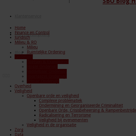
SBO Blog H
Klantenservice
Home
Finance en Control
Mijn Leeromgeving
Juridisch
Milieu & RO
Milieu
Ruimtelijke Ordening
Blog
Onderwijs
Toetsen & Examineren
Hoger Onderwijs
Middelbaar Onderwijs
Voortgezet Onderwijs
Primair Onderwijs
Overheid
Veiligheid
Openbare orde en veiligheid
Complexe problematiek
Ondermijning en Georganiseerde Criminaliteit
Openbare Orde, Crisisbeheersing & Rampenbestrijdi
Radicalisering en Terrorisme
Veiligheid bij evenementen
Veiligheid in de organisatie
Zorg
Data