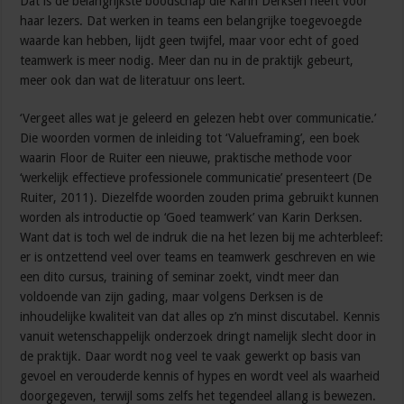
Dat is de belangrijkste boodschap die Karin Derksen heeft voor
haar lezers. Dat werken in teams een belangrijke toegevoegde
waarde kan hebben, lijdt geen twijfel, maar voor echt of goed
teamwerk is meer nodig. Meer dan nu in de praktijk gebeurt,
meer ook dan wat de literatuur ons leert.
‘Vergeet alles wat je geleerd en gelezen hebt over communicatie.’
Die woorden vormen de inleiding tot ‘Valueframing’, een boek
waarin Floor de Ruiter een nieuwe, praktische methode voor
‘werkelijk effectieve professionele communicatie’ presenteert (De
Ruiter, 2011). Diezelfde woorden zouden prima gebruikt kunnen
worden als introductie op ‘Goed teamwerk’ van Karin Derksen.
Want dat is toch wel de indruk die na het lezen bij me achterbleef:
er is ontzettend veel over teams en teamwerk geschreven en wie
een dito cursus, training of seminar zoekt, vindt meer dan
voldoende van zijn gading, maar volgens Derksen is de
inhoudelijke kwaliteit van dat alles op z’n minst discutabel. Kennis
vanuit wetenschappelijk onderzoek dringt namelijk slecht door in
de praktijk. Daar wordt nog veel te vaak gewerkt op basis van
gevoel en verouderde kennis of hypes en wordt veel als waarheid
doorgegeven, terwijl soms zelfs het tegendeel allang is bewezen.