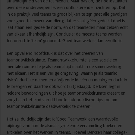
afhankelijkheid van de teamleden. Maar pas op, de hoofdstukken
over deze onderwerpen leveren ontluisterende inzichten op! Dat
in de praktijk veel teams te groot blijken te zijn (met alle gevolgen
voor goed teamwerk van dien); dat er vaak géén gedeeld doel is,
laat staan een gedeelde norm, en dat teamleden maar zelden echt
van elkaar afhankelijk zijn. Conclusie: de meeste teams worden
ten onrechte ‘team’ genoemd. Goed teamwerk is dan een illusie.
Een opvallend hoofdstuk is dat over het creëren van
teamontwikkelruimte. Teamontwikkelruimte is een sociale en
mentale ruimte die je als team altijd maakt in de samenwerking
met elkaar. Het is een veilige omgeving, waarin je als teamlid
risico’s durft te nemen en afwijkende ideeën en meningen durft in
te brengen en daartoe ook wordt uitgedaagd. Derksen legt in
heldere bewoordingen uit hoe je teamontwikkelruimte creëert en
voegt aan het eind van dit hoofdstuk praktische tips toe om
teamontwikkelruimte daadwerkelijk te creëren.
Het zal duidelijk zijn dat ik ‘Goed Teamwerk’ een waardevolle
bijdrage vind aan de alsmaar groeiende verzameling boeken en
artikelen over het werken in teams. Hoewel Derksen haar collega-