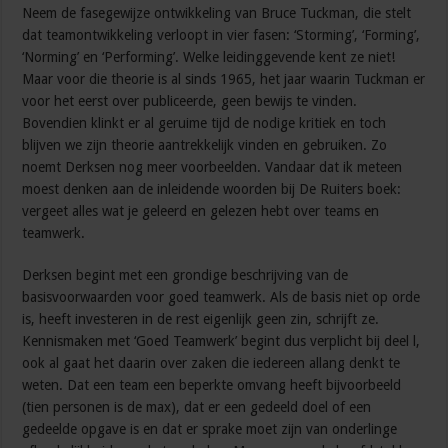
Neem de fasegewijze ontwikkeling van Bruce Tuckman, die stelt
dat teamontwikkeling verloopt in vier fasen: ‘Storming’, ‘Forming’,
‘Norming’ en ‘Performing’. Welke leidinggevende kent ze niet!
Maar voor die theorie is al sinds 1965, het jaar waarin Tuckman er
voor het eerst over publiceerde, geen bewijs te vinden.
Bovendien klinkt er al geruime tijd de nodige kritiek en toch
blijven we zijn theorie aantrekkelijk vinden en gebruiken. Zo
noemt Derksen nog meer voorbeelden. Vandaar dat ik meteen
moest denken aan de inleidende woorden bij De Ruiters boek:
vergeet alles wat je geleerd en gelezen hebt over teams en
teamwerk.
Derksen begint met een grondige beschrijving van de
basisvoorwaarden voor goed teamwerk. Als de basis niet op orde
is, heeft investeren in de rest eigenlijk geen zin, schrijft ze.
Kennismaken met ‘Goed Teamwerk’ begint dus verplicht bij deel l,
ook al gaat het daarin over zaken die iedereen allang denkt te
weten. Dat een team een beperkte omvang heeft bijvoorbeeld
(tien personen is de max), dat er een gedeeld doel of een
gedeelde opgave is en dat er sprake moet zijn van onderlinge