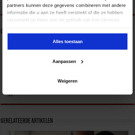
partners kunnen deze gegevens combineren met andere
tweet
informatie die u aan ze heeft verstrekt of die ze hebben
verzameld op basis van uw gebruik van hun services.
Over Nationale Onderwijsgids
Alles toestaan
De Nationale Onderwijsgids is dé website voor
lerend en docerend Nederland. NOG is het enige
platform die alle onderwijs (gerelateerde)
onderwerpen onder één dak biedt. Bent u op zoek
Aanpassen
naar naar nieuws op het gebied van bijvoorbeeld
kinderopvang, basisonderwijs of universiteiten?
Leest u graag opiniestukken? Of bent u op zoek naar een uitdagende
baan in het onderwijs? U vindt het allemaal op de Nationale
Weigeren
Onderwijsgids.
Gerelateerde Artikelen