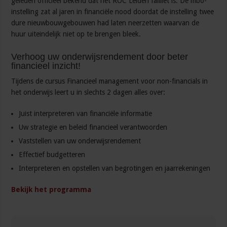
geleden officieel bekend dat het ROC Leiden failliet is. De mbo-
instelling zat al jaren in financiële nood doordat de instelling twee
dure nieuwbouwgebouwen had laten neerzetten waarvan de
huur uiteindelijk niet op te brengen bleek.
Verhoog uw onderwijsrendement door beter
financieel inzicht!
Tijdens de cursus Financieel management voor non-financials in
het onderwijs leert u in slechts 2 dagen alles over:
Juist interpreteren van financiële informatie
Uw strategie en beleid financieel verantwoorden
Vaststellen van uw onderwijsrendement
Effectief budgetteren
Interpreteren en opstellen van begrotingen en jaarrekeningen
Bekijk het programma