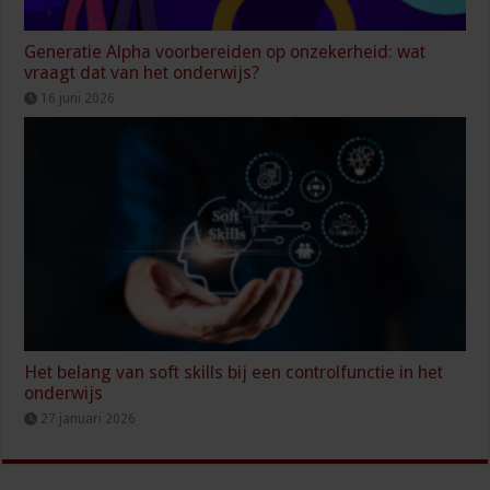
Generatie Alpha voorbereiden op onzekerheid: wat
vraagt dat van het onderwijs?
16 juni 2026
Het belang van soft skills bij een controlfunctie in het
onderwijs
27 januari 2026