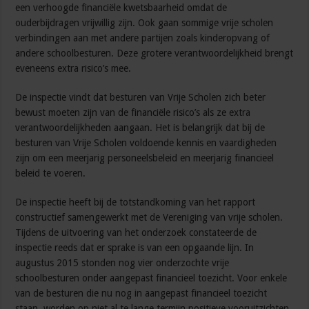
een verhoogde financiële kwetsbaarheid omdat de
ouderbijdragen vrijwillig zijn. Ook gaan sommige vrije scholen
verbindingen aan met andere partijen zoals kinderopvang of
andere schoolbesturen. Deze grotere verantwoordelijkheid brengt
eveneens extra risico’s mee.
De inspectie vindt dat besturen van Vrije Scholen zich beter
bewust moeten zijn van de financiële risico’s als ze extra
verantwoordelijkheden aangaan. Het is belangrijk dat bij de
besturen van Vrije Scholen voldoende kennis en vaardigheden
zijn om een meerjarig personeelsbeleid en meerjarig financieel
beleid te voeren.
De inspectie heeft bij de totstandkoming van het rapport
constructief samengewerkt met de Vereniging van vrije scholen.
Tijdens de uitvoering van het onderzoek constateerde de
inspectie reeds dat er sprake is van een opgaande lijn. In
augustus 2015 stonden nog vier onderzochte vrije
schoolbesturen onder aangepast financieel toezicht. Voor enkele
van de besturen die nu nog in aangepast financieel toezicht
staan, worden op niet al te lange termijn positieve vooruitzichten