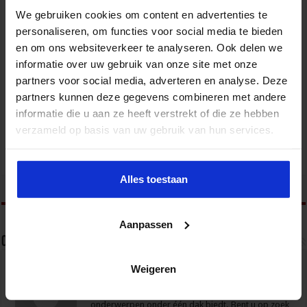
We gebruiken cookies om content en advertenties te
personaliseren, om functies voor social media te bieden
en om ons websiteverkeer te analyseren. Ook delen we
informatie over uw gebruik van onze site met onze
Verkorte opleiding voor de Intern Begeleider
partners voor social media, adverteren en analyse. Deze
partners kunnen deze gegevens combineren met andere
ONDERWIJS
informatie die u aan ze heeft verstrekt of die ze hebben
verzameld op basis van uw gebruik van hun services.
Alles toestaan
tweet
Aanpassen
Over Nationale Onderwijsgids
Weigeren
De Nationale Onderwijsgids is dé website voor
lerend en docerend Nederland. NOG is het enige
platform die alle onderwijs (gerelateerde)
onderwerpen onder één dak biedt. Bent u op zoek