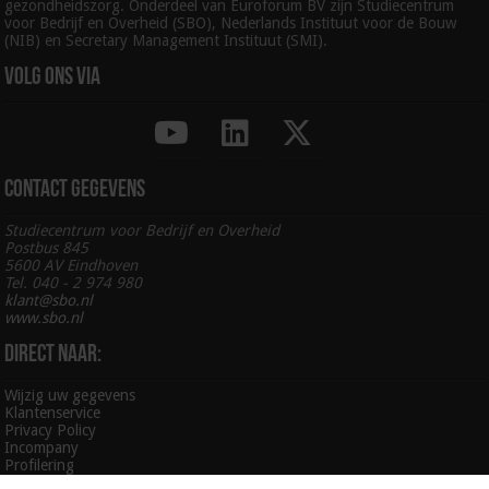
gezondheidszorg. Onderdeel van Euroforum BV zijn Studiecentrum
voor Bedrijf en Overheid (SBO), Nederlands Instituut voor de Bouw
(NIB) en Secretary Management Instituut (SMI).
Volg ons via
Contact gegevens
Studiecentrum voor Bedrijf en Overheid
Postbus 845
5600 AV Eindhoven
Tel. 040 - 2 974 980
klant@sbo.nl
www.sbo.nl
Direct naar:
Wijzig uw gegevens
Klantenservice
Privacy Policy
Incompany
Profilering