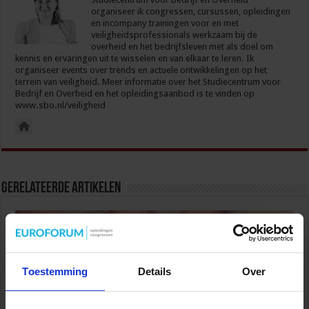
organiseer ik congressen, cursussen, opleidingen
en incompany trainingen voor en met
veiligheidsprofessionals werkzaam bij de
overheid en het bedrijfsleven met als doel om
kennis en ervaringen uit te wisselen en van elkaar te leren. Ik
organiseer events over trends en actuele ontwikkelingen op het
terrein van veiligheid. Meer informatie over het Studiecentrum voor
Bedrijf en Overheid en het opleidingsaanbod is te vinden op
www.sbo.nl/veiligheid
Gerelateerde Artikelen
Toestemming
Details
Over