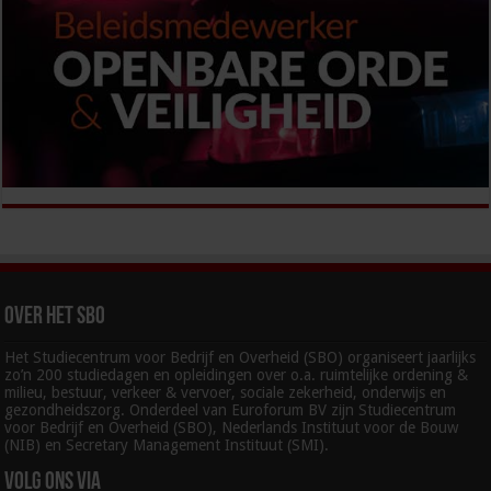
Volg ons via
Contact gegevens
Studiecentrum voor Bedrijf en Overheid
Postbus 845
5600 AV Eindhoven
Tel. 040 - 2 974 980
klant@sbo.nl
www.sbo.nl
Direct naar:
Wijzig uw gegevens
Klantenservice
Privacy Policy
Incompany
Profilering