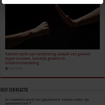
Kabinet werkt aan verbetering aanpak van geweld
tegen vrouwen, huiselijk geweld en
kindermishandeling
6 juli 2026
Geef een reactie
Je e-mailadres wordt niet gepubliceerd.
Vereiste velden zijn
gemarkeerd met
*