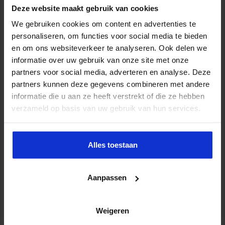
Deze website maakt gebruik van cookies
We gebruiken cookies om content en advertenties te
personaliseren, om functies voor social media te bieden
Partijen maken afspraken over betere hulp en
en om ons websiteverkeer te analyseren. Ook delen we
bescherming voor kinderen en gezinnen
informatie over uw gebruik van onze site met onze
9 juli 2026
partners voor social media, adverteren en analyse. Deze
partners kunnen deze gegevens combineren met andere
informatie die u aan ze heeft verstrekt of die ze hebben
verzameld op basis van uw gebruik van hun services.
Alles toestaan
Aanpassen
Wijziging Arbobesluit voor invulling dossiers bij
arbeidsongevallen
Weigeren
8 juli 2026