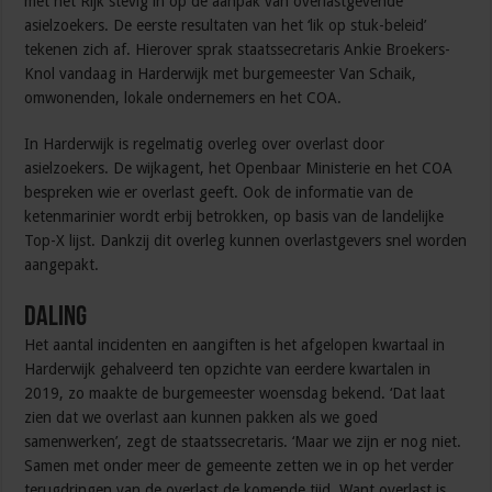
met het Rijk stevig in op de aanpak van overlastgevende
asielzoekers. De eerste resultaten van het ‘lik op stuk-beleid’
tekenen zich af. Hierover sprak staatssecretaris Ankie Broekers-
Knol vandaag in Harderwijk met burgemeester Van Schaik,
omwonenden, lokale ondernemers en het COA.
In Harderwijk is regelmatig overleg over overlast door
asielzoekers. De wijkagent, het Openbaar Ministerie en het COA
bespreken wie er overlast geeft. Ook de informatie van de
ketenmarinier wordt erbij betrokken, op basis van de landelijke
Top-X lijst. Dankzij dit overleg kunnen overlastgevers snel worden
aangepakt.
Daling
Het aantal incidenten en aangiften is het afgelopen kwartaal in
Harderwijk gehalveerd ten opzichte van eerdere kwartalen in
2019, zo maakte de burgemeester woensdag bekend. ‘Dat laat
zien dat we overlast aan kunnen pakken als we goed
samenwerken’, zegt de staatssecretaris. ‘Maar we zijn er nog niet.
Samen met onder meer de gemeente zetten we in op het verder
terugdringen van de overlast de komende tijd. Want overlast is