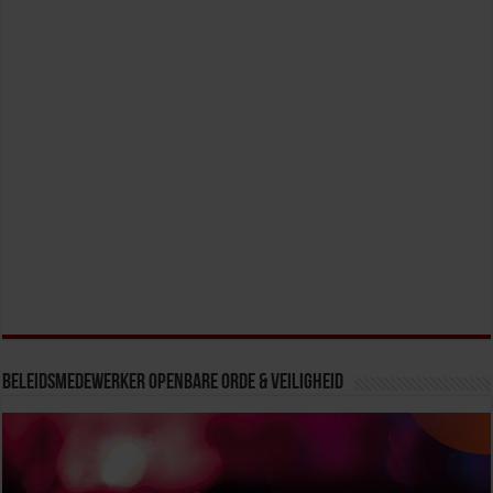
Over het SBO
Het Studiecentrum voor Bedrijf en Overheid (SBO) organiseert jaarlijks
zo’n 200 studiedagen en opleidingen over o.a. ruimtelijke ordening &
milieu, bestuur, verkeer & vervoer, sociale zekerheid, onderwijs en
gezondheidszorg. Onderdeel van Euroforum BV zijn Studiecentrum
voor Bedrijf en Overheid (SBO), Nederlands Instituut voor de Bouw
(NIB) en Secretary Management Instituut (SMI).