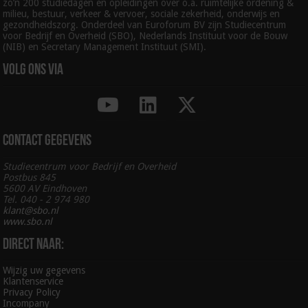
zo’n 200 studiedagen en opleidingen over o.a. ruimtelijke ordening &
milieu, bestuur, verkeer & vervoer, sociale zekerheid, onderwijs en
gezondheidszorg. Onderdeel van Euroforum BV zijn Studiecentrum
voor Bedrijf en Overheid (SBO), Nederlands Instituut voor de Bouw
(NIB) en Secretary Management Instituut (SMI).
Volg ons via
Contact gegevens
Studiecentrum voor Bedrijf en Overheid
Postbus 845
5600 AV Eindhoven
Tel. 040 - 2 974 980
klant@sbo.nl
www.sbo.nl
Direct naar:
Wijzig uw gegevens
Klantenservice
Privacy Policy
Incompany