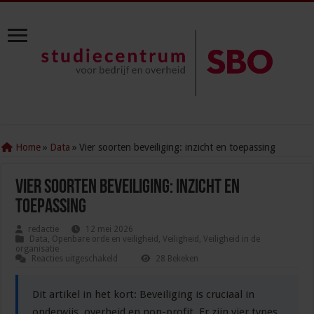
Home
»
Data
»
Vier soorten beveiliging: inzicht en toepassing
Vier soorten beveiliging: inzicht en
toepassing
redactie
12 mei 2026
Data
,
Openbare orde en veiligheid
,
Veiligheid
,
Veiligheid in de
organisatie
voor
Reacties uitgeschakeld
28 Bekeken
Vier
soorten
beveiliging:
Dit artikel in het kort: Beveiliging is cruciaal in
inzicht
en
onderwijs, overheid en non-profit. Er zijn vier types