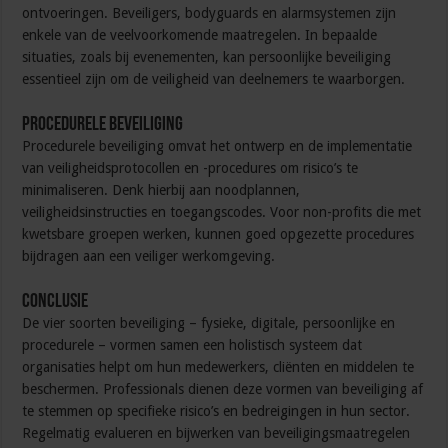
ontvoeringen. Beveiligers, bodyguards en alarmsystemen zijn
enkele van de veelvoorkomende maatregelen. In bepaalde
situaties, zoals bij evenementen, kan persoonlijke beveiliging
essentieel zijn om de veiligheid van deelnemers te waarborgen.
Procedurele beveiliging
Procedurele beveiliging omvat het ontwerp en de implementatie
van veiligheidsprotocollen en -procedures om risico’s te
minimaliseren. Denk hierbij aan noodplannen,
veiligheidsinstructies en toegangscodes. Voor non-profits die met
kwetsbare groepen werken, kunnen goed opgezette procedures
bijdragen aan een veiliger werkomgeving.
Conclusie
De vier soorten beveiliging – fysieke, digitale, persoonlijke en
procedurele – vormen samen een holistisch systeem dat
organisaties helpt om hun medewerkers, cliënten en middelen te
beschermen. Professionals dienen deze vormen van beveiliging af
te stemmen op specifieke risico’s en bedreigingen in hun sector.
Regelmatig evalueren en bijwerken van beveiligingsmaatregelen