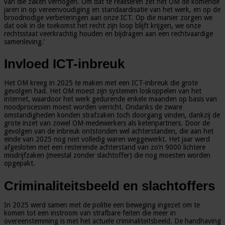
van die zaken verhogen. Om dat te realiseren zet het OM de komende
jaren in op vereenvoudiging en standaardisatie van het werk, en op de
broodnodige verbeteringen aan onze ICT. Op die manier zorgen we
dat ook in de toekomst het recht zijn loop blijft krijgen, we onze
rechtsstaat veerkrachtig houden en bijdragen aan een rechtvaardige
samenleving.’
Invloed ICT-inbreuk
Het OM kreeg in 2025 te maken met een ICT-inbreuk die grote
gevolgen had. Het OM moest zijn systemen loskoppelen van het
internet, waardoor het werk gedurende enkele maanden op basis van
noodprocessen moest worden verricht. Ondanks de zware
omstandigheden konden strafzaken toch doorgang vinden, dankzij de
grote inzet van zowel OM-medewerkers als ketenpartners. Door de
gevolgen van de inbreuk ontstonden wel achterstanden, die aan het
einde van 2025 nog niet volledig waren weggewerkt. Het jaar werd
afgesloten met een resterende achterstand van zo’n 9000 lichtere
misdrijfzaken (meestal zonder slachtoffer) die nog moesten worden
opgepakt.
Criminaliteitsbeeld en slachtoffers
In 2025 werd samen met de politie een beweging ingezet om te
komen tot een instroom van strafbare feiten die meer in
overeenstemming is met het actuele criminaliteitsbeeld. De handhaving