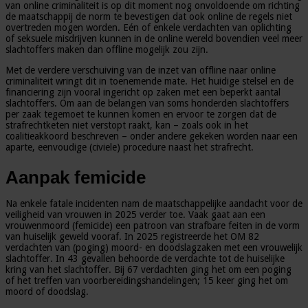
van online criminaliteit is op dit moment nog onvoldoende om richting
de maatschappij de norm te bevestigen dat ook online de regels niet
overtreden mogen worden. Eén of enkele verdachten van oplichting
of seksuele misdrijven kunnen in de online wereld bovendien veel meer
slachtoffers maken dan offline mogelijk zou zijn.
Met de verdere verschuiving van de inzet van offline naar online
criminaliteit wringt dit in toenemende mate. Het huidige stelsel en de
financiering zijn vooral ingericht op zaken met een beperkt aantal
slachtoffers. Om aan de belangen van soms honderden slachtoffers
per zaak tegemoet te kunnen komen en ervoor te zorgen dat de
strafrechtketen niet verstopt raakt, kan – zoals ook in het
coalitieakkoord beschreven – onder andere gekeken worden naar een
aparte, eenvoudige (civiele) procedure naast het strafrecht.
Aanpak femicide
Na enkele fatale incidenten nam de maatschappelijke aandacht voor de
veiligheid van vrouwen in 2025 verder toe. Vaak gaat aan een
vrouwenmoord (femicide) een patroon van strafbare feiten in de vorm
van huiselijk geweld vooraf. In 2025 registreerde het OM 82
verdachten van (poging) moord- en doodslagzaken met een vrouwelijk
slachtoffer. In 43 gevallen behoorde de verdachte tot de huiselijke
kring van het slachtoffer. Bij 67 verdachten ging het om een poging
of het treffen van voorbereidingshandelingen; 15 keer ging het om
moord of doodslag.