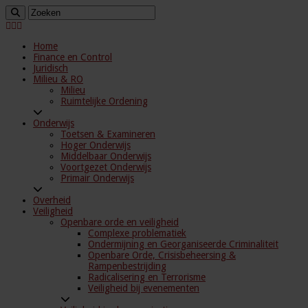
Home
Finance en Control
Juridisch
Milieu & RO
Milieu
Ruimtelijke Ordening
Onderwijs
Toetsen & Examineren
Hoger Onderwijs
Middelbaar Onderwijs
Voortgezet Onderwijs
Primair Onderwijs
Overheid
Veiligheid
Openbare orde en veiligheid
Complexe problematiek
Ondermijning en Georganiseerde Criminaliteit
Openbare Orde, Crisisbeheersing &
Rampenbestrijding
Radicalisering en Terrorisme
Veiligheid bij evenementen