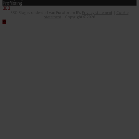
Profilering
SBO Blog is onderdeel van Euroforum BV.
Privacy statement
|
Cookie
statement
| Copyright ©2026