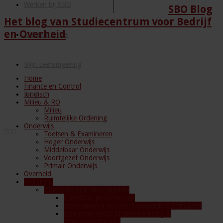
Werken bij SBO
SBO Blog
Het blog van Studiecentrum voor Bedrijf
en Overheid
Klantenservice
Mijn Leeromgeving
Home
Finance en Control
Juridisch
Blog
Milieu & RO
Milieu
Ruimtelijke Ordening
Onderwijs
Toetsen & Examineren
Hoger Onderwijs
Middelbaar Onderwijs
Voortgezet Onderwijs
Primair Onderwijs
Overheid
Veiligheid
Openbare orde en veiligheid
Complexe problematiek
Ondermijning en Georganiseerde Criminaliteit
Openbare Orde, Crisisbeheersing &
Rampenbestrijding