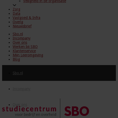
Veiligheid in de organisatie
Zorg
Data
Vastgoed & Infra
Overig
Nieuwsbrief
Sbo.nl
Incompany
Over ons
Werken bij SBO
Klantenservice
Mijn Leeromgeving
Blog
Sbo.nl
Incompany
Over ons