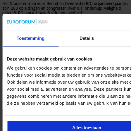
Het Studiecentrum voor Bedrijf en Overheid (SBO) organiseert jaarlijks
zo’n 200 opleidingen en congressen over o.a. onderwijs, veiligheid,
milieu & RO, zorg, bouw & infra en overheid.
Gerelateerde Artikelen
Toestemming
Details
Deze website maakt gebruik van cookies
We gebruiken cookies om content en advertenties te persona
functies voor social media te bieden en om ons websiteverke
Ook delen we informatie over uw gebruik van onze site met 
Geactualiseerde handreiking helpt organisaties bij
voor social media, adverteren en analyse. Deze partners ku
effectief alcohol-, drugs- en medicijnbeleid
gegevens combineren met andere informatie die u aan ze heef
8 augustus 2026
die ze hebben verzameld op basis van uw gebruik van hun s
Alles toestaan