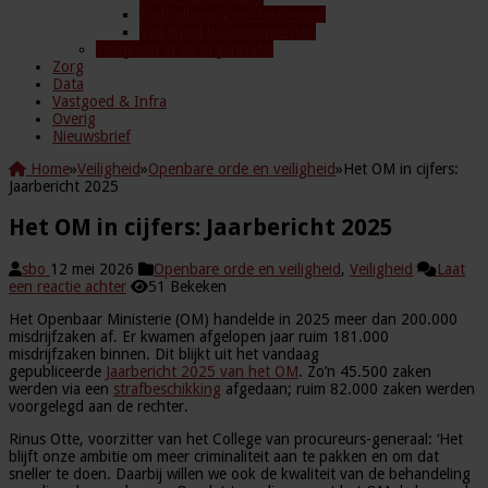
Radicalisering en Terrorisme
Veiligheid bij evenementen
Veiligheid in de organisatie
Zorg
Data
Vastgoed & Infra
Overig
Nieuwsbrief
Home
»
Veiligheid
»
Openbare orde en veiligheid
»
Het OM in cijfers:
Jaarbericht 2025
Het OM in cijfers: Jaarbericht 2025
sbo
12 mei 2026
Openbare orde en veiligheid
,
Veiligheid
Laat
een reactie achter
51 Bekeken
Het Openbaar Ministerie (OM) handelde in 2025 meer dan 200.000
misdrijfzaken af. Er kwamen afgelopen jaar ruim 181.000
misdrijfzaken binnen. Dit blijkt uit het vandaag
gepubliceerde
Jaarbericht 2025 van het OM
. Zo’n 45.500 zaken
werden via een
strafbeschikking
afgedaan; ruim 82.000 zaken werden
voorgelegd aan de rechter.
Rinus Otte, voorzitter van het College van procureurs-generaal: ‘Het
blijft onze ambitie om meer criminaliteit aan te pakken en om dat
sneller te doen. Daarbij willen we ook de kwaliteit van de behandeling