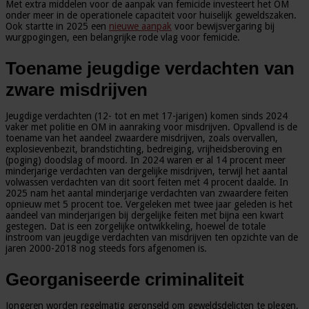
Met extra middelen voor de aanpak van femicide investeert het OM
onder meer in de operationele capaciteit voor huiselijk geweldszaken.
Ook startte in 2025 een
nieuwe aanpak
voor bewijsvergaring bij
wurgpogingen, een belangrijke rode vlag voor femicide.
Toename jeugdige verdachten van
zware misdrijven
Jeugdige verdachten (12- tot en met 17-jarigen) komen sinds 2024
vaker met politie en OM in aanraking voor misdrijven. Opvallend is de
toename van het aandeel zwaardere misdrijven, zoals overvallen,
explosievenbezit, brandstichting, bedreiging, vrijheidsberoving en
(poging) doodslag of moord. In 2024 waren er al 14 procent meer
minderjarige verdachten van dergelijke misdrijven, terwijl het aantal
volwassen verdachten van dit soort feiten met 4 procent daalde. In
2025 nam het aantal minderjarige verdachten van zwaardere feiten
opnieuw met 5 procent toe. Vergeleken met twee jaar geleden is het
aandeel van minderjarigen bij dergelijke feiten met bijna een kwart
gestegen. Dat is een zorgelijke ontwikkeling, hoewel de totale
instroom van jeugdige verdachten van misdrijven ten opzichte van de
jaren 2000-2018 nog steeds fors afgenomen is.
Georganiseerde criminaliteit
Jongeren worden regelmatig geronseld om geweldsdelicten te plegen,