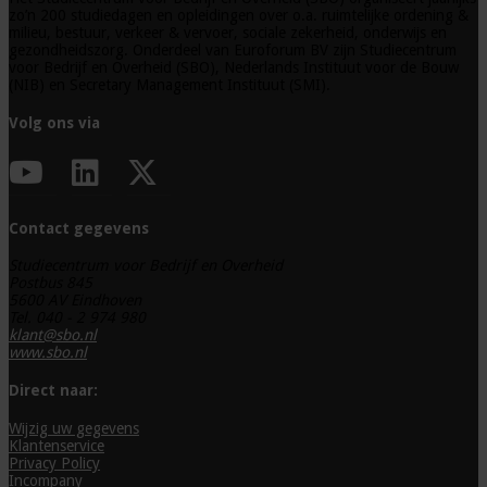
zo’n 200 studiedagen en opleidingen over o.a. ruimtelijke ordening &
milieu, bestuur, verkeer & vervoer, sociale zekerheid, onderwijs en
gezondheidszorg. Onderdeel van Euroforum BV zijn Studiecentrum
voor Bedrijf en Overheid (SBO), Nederlands Instituut voor de Bouw
(NIB) en Secretary Management Instituut (SMI).
Volg ons via
Contact gegevens
Studiecentrum voor Bedrijf en Overheid
Postbus 845
5600 AV Eindhoven
Tel. 040 - 2 974 980
klant@sbo.nl
www.sbo.nl
Direct naar:
Wijzig uw gegevens
Klantenservice
Privacy Policy
Incompany