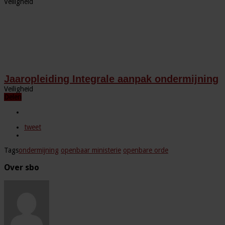
Veiligheid
Jaaropleiding Integrale aanpak ondermijning
Veiligheid
Delen
tweet
Tags
ondermijning
openbaar ministerie
openbare orde
Over sbo