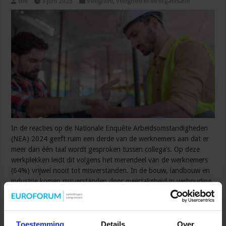
sbo
5 juni 2025
Veiligheid
,
Veiligheid in de organisatie
In de reacties op de Nationale Enquête Arbeidsomstandigheden
(NEA) 2024 geeft ruim een derde van de werknemers aan dat er
meer dan één taal wordt gesproken tussen collega’s. Op deze
werkplekken leidt dit volgens het merendeel van de werknemers
(64%) vrijwel nooit tot misverstanden. In de bouw, landbouw en
industrie komen misverstanden door meertaligheid in verhouding
vaak voor, blijkt uit …
Lees verder »
Toestemming
Details
Over