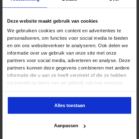
Boete voor nalatigheid werkgever
Deze website maakt gebruik van cookies
sbo
18 oktober 2024
Veiligheid
,
Veiligheid in de organisatie
We gebruiken cookies om content en advertenties te
personaliseren, om functies voor social media te bieden
en om ons websiteverkeer te analyseren. Ook delen we
informatie over uw gebruik van onze site met onze
partners voor social media, adverteren en analyse. Deze
partners kunnen deze gegevens combineren met andere
informatie die u aan ze heeft verstrekt of die ze hebben
verzameld op basis van uw gebruik van hun services.
Het is dinsdag 4 juli 2023 wanneer een 16-jarige jongen, tijdens
Alles toestaan
zijn vakantiebaantje, door een lichtkoepel van ruim 8 meter
hoogte valt en op een betonnen vloer terecht komt. Hij raakte
daarbij zwaar gewond en wekenlang werd voor zijn leven
Aanpassen
gevreesd. Vandaag heeft zijn toenmalig werkgever zich
verantwoord voor de rechtbank Overijssel. Het Openbaar
Ministerie (OM) verwijt het bedrijf het …