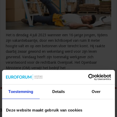
Het is dinsdag 4 juli 2023 wanneer een 16-jarige jongen, tijdens
zijn vakantiebaantje, door een lichtkoepel van ruim 8 meter
hoogte valt en op een betonnen vloer terecht komt. Hij raakte
daarbij zwaar gewond en wekenlang werd voor zijn leven
gevreesd. Vandaag heeft zijn toenmalig werkgever zich
verantwoord voor de rechtbank Overijssel. Het Openbaar
Ministerie (OM) verwijt het bedrijf het …
Lees verder »
Toestemming
Details
Over
Deze website maakt gebruik van cookies
Nieuwsbrief